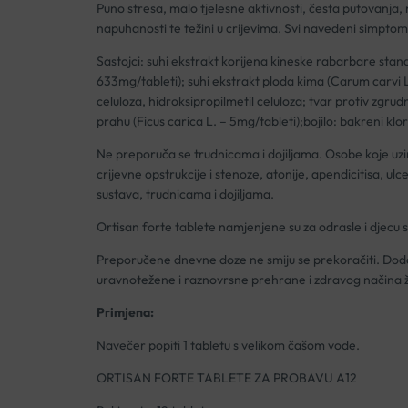
Puno stresa, malo tjelesne aktivnosti, česta putovanja
napuhanosti te težini u crijevima. Svi navedeni simptom
Sastojci: suhi ekstrakt korijena kineske rabarbare sta
633mg/tableti); suhi ekstrakt ploda kima (Carum carvi L
celuloza, hidroksipropilmetil celuloza; tvar protiv zgru
prahu (Ficus carica L. – 5mg/tableti);bojilo: bakreni kloro
Ne preporuča se trudnicama i dojiljama. Osobe koje uzim
crijevne opstrukcije i stenoze, atonije, apendicitisa, 
sustava, trudnicama i dojiljama.
Ortisan forte tablete namjenjene su za odrasle i djecu s
Preporučene dnevne doze ne smiju se prekoračiti. Doda
uravnotežene i raznovrsne prehrane i zdravog načina ž
Primjena:
Navečer popiti 1 tabletu s velikom čašom vode.
ORTISAN FORTE TABLETE ZA PROBAVU A12