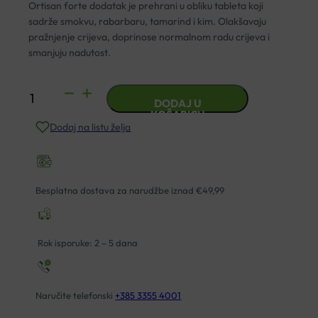
Ortisan forte dodatak je prehrani u obliku tableta koji
sadrže smokvu, rabarbaru, tamarind i kim. Olakšavaju
pražnjenje crijeva, doprinose normalnom radu crijeva i
smanjuju nadutost.
ORTISAN
DODAJ U
FORTE
KOŠARICU
Dodaj na listu želja
TABLETE
ZA
PROBAVU
A12
Besplatna dostava za narudžbe iznad €49,99
količina
Rok isporuke: 2 – 5 dana
Naručite telefonski
+385 3355 4001