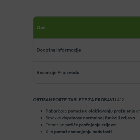
Opis
Dodatne Informacije
Recenzije Proizvoda
ORTISAN FORTE TABLETE ZA PROBAVU
A12
Rabarbara
pomaže u olakšavanju pražnjenja cr
Smokve
doprinose normalnoj funkciji crijeva
Tamarind
potiče pražnjenje crijeva
Kim
pomaže smanjenju nadutosti