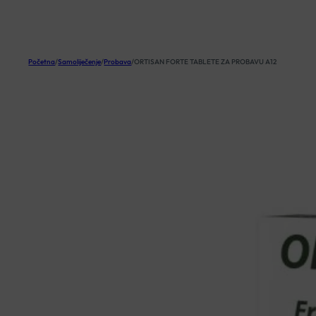
KOŠARICA
Početna
/
Samoliječenje
/
Probava
/
ORTISAN FORTE TABLETE ZA PROBAVU A12