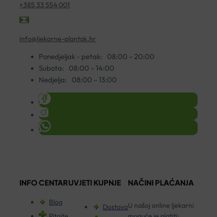
+385 33 554 001
info@ljekarne-plantak.hr
Ponedjeljak - petak:
08:00 – 20:00
Subota:
08:00 – 14:00
Nedjelja:
08:00 – 13:00
INFO CENTAR
UVJETI KUPNJE
NAČINI PLAĆANJA
Blog
U našoj online ljekarni
Dostava
Pitajte
moguće je platiti: