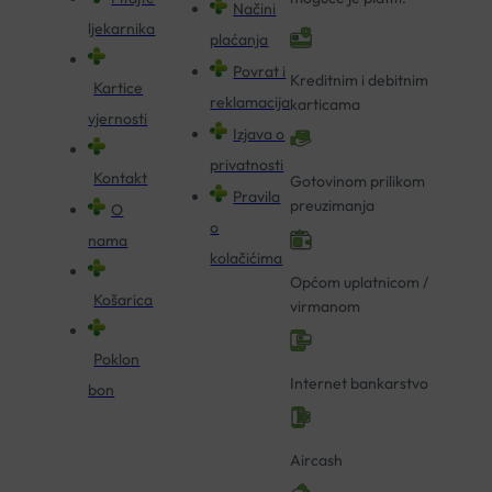
Načini
ljekarnika
plaćanja
Povrat i
Kreditnim i debitnim
Kartice
reklamacija
karticama
vjernosti
Izjava o
privatnosti
Kontakt
Gotovinom prilikom
Pravila
preuzimanja
O
o
nama
kolačićima
Općom uplatnicom /
Košarica
virmanom
Poklon
Internet bankarstvo
bon
Aircash