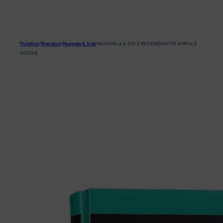
KOŠARICA
Početna
/
Brendovi
/
Nuggela & Sulé
/
NUGGELA & SULE REGENERATOR AMPULE
4X10ML