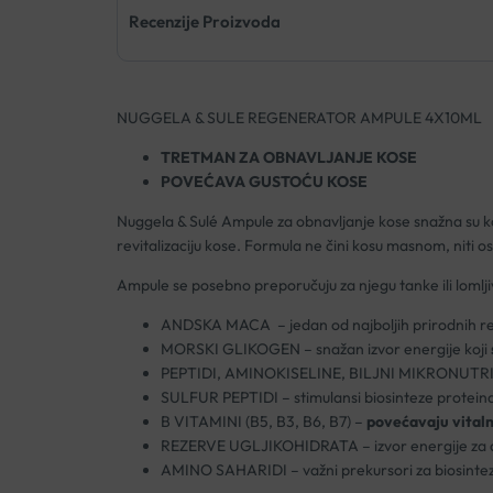
Recenzije Proizvoda
NUGGELA & SULE REGENERATOR AMPULE 4X10ML
TRETMAN ZA OBNAVLJANJE KOSE
POVEĆAVA GUSTOĆU KOSE
Nuggela & Sulé Ampule za obnavljanje kose snažna su ko
revitalizaciju kose. Formula ne čini kosu masnom, niti osta
Ampule se posebno preporučuju za njegu tanke ili lomlj
ANDSKA MACA – jedan od najboljih prirodnih revi
MORSKI GLIKOGEN – snažan izvor energije koji
PEPTIDI, AMINOKISELINE, BILJNI MIKRONUTRIJENT
SULFUR PEPTIDI – stimulansi biosinteze proteina i
B VITAMINI (B5, B3, B6, B7) –
povećavaju vitaln
REZERVE UGLJIKOHIDRATA – izvor energije za a
AMINO SAHARIDI – važni prekursori za biosintez