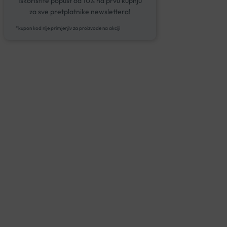
Iskoristite popust od 10% na prvu kupnju
za sve pretplatnike newslettera!
*kupon kod nije primjenjiv za proizvode na akciji