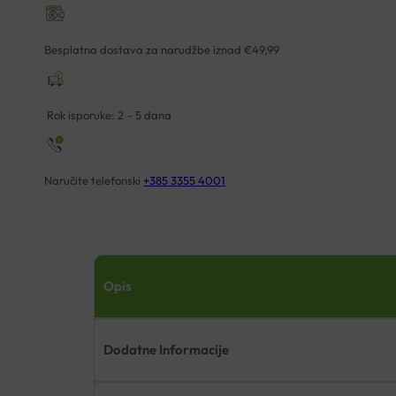
AMPULE
4X10ML
Besplatna dostava za narudžbe iznad €49,99
količina
Rok isporuke: 2 – 5 dana
Naručite telefonski
+385 3355 4001
Opis
Dodatne Informacije