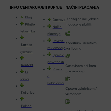
INFO CENTAR
UVJETI KUPNJE
NAČINI PLAĆANJA
Blog
U našoj online ljekarni
Dostava
Pitajte
moguće je platiti:
Načini
ljekarnika
plaćanja
Povrat i
Kreditnim i debitnim
Kartice
reklamacija
karticama
vjernosti
Izjava o
privatnosti
Kontakt
Gotovinom prilikom
Pravila
preuzimanja
O
o
nama
kolačićima
Općom uplatnicom /
Košarica
virmanom
Poklon