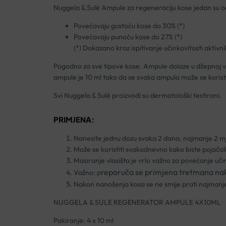
Nuggela & Sulé Ampule za regeneraciju kose jedan su od 
Povećavaju gustoću kose do 30% (*)
Povećavaju punoću kose do 27% (*)
(*) Dokazano kroz ispitivanje učinkovitosti aktivn
Pogodno za sve tipove kose. Ampule dolaze u džepnoj vel
ampule je 10 ml tako da se svaka ampula može se koristiti
Svi Nuggela & Sulé proizvodi su dermatološki testirani.
PRIMJENA:
Nanesite jednu dozu svaka 2 dana, najmanje 2 m
Može se koristiti svakodnevno kako biste pojačali
Masiranje vlasišta je vrlo važno za povećanje učin
reporuča se primjena tretmana nak
Važno: p
Nakon nanošenja kosa se ne smije prati najmanje 
NUGGELA & SULE REGENERATOR AMPULE 4X10ML
Pakiranje: 4 x 10 ml