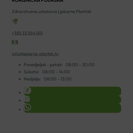
KREMA
50ML
Zdravstvena ustanova Ljekarne Plantak
količina
+385 33 554 001
info@ljekarne-plantak.hr
Ponedjeljak - petak:
08:00 – 20:00
Subota:
08:00 – 14:00
Nedjelja:
08:00 – 13:00