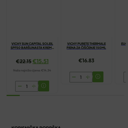
VICHY SUN CAPITAL SOLEIL
VICHY PURETE THERMALE
EUC
SPF50 BARŠUNASTA KREMA
PJENA ZA ČIŠĆENJE 150ML
A
50ML
€
16.83
€
15.51
€
22.15
Naša najniža cijena:
€
14.34
VICHY
E
PURETE
A
VICHY
THERMALE
A
SUN
PJENA
K
CAPITAL
ZA
4
SOLEIL
ČIŠĆENJE
ko
SPF50
150ML
BARŠUNASTA
količina
KORISNIČKA PODRŠKA