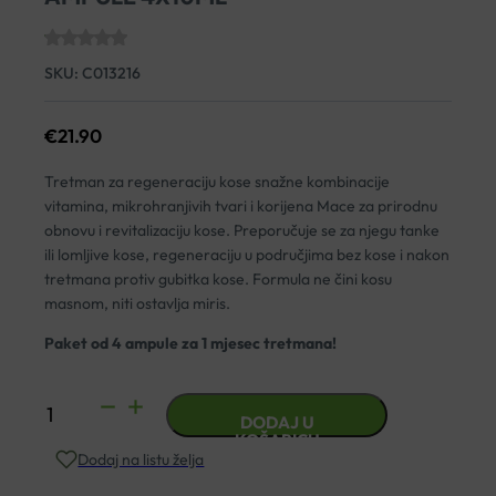
SKU:
C013216
€
21.90
Tretman za regeneraciju kose snažne kombinacije
vitamina, mikrohranjivih tvari i korijena Mace za prirodnu
obnovu i revitalizaciju kose. Preporučuje se za njegu tanke
ili lomljive kose, regeneraciju u područjima bez kose i nakon
tretmana protiv gubitka kose. Formula ne čini kosu
masnom, niti ostavlja miris.
Paket od 4 ampule za 1 mjesec tretmana!
NUGGELA
DODAJ U
&
KOŠARICU
Dodaj na listu želja
SULE
REGENERATOR