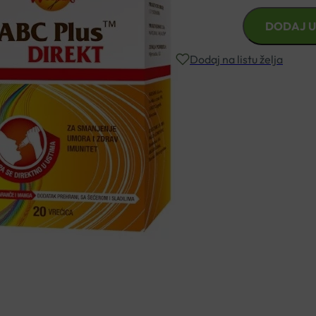
NATURAL
DODAJ U
WEALTH
ABC
Dodaj na listu želja
PLUS
DIRECT
VREĆICE
Besplatna dostava za narudžbe i
A20
količina
Rok isporuke: 2 – 5 dana
Naručite telefonski
+385 3355 400