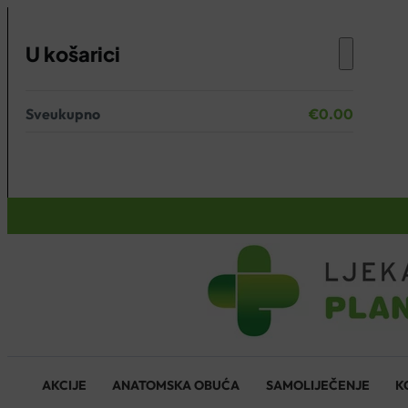
U košarici
Sveukupno
€
0.00
Nema proizvoda u košarici.
KOŠARICA
AKCIJE
ANATOMSKA OBUĆA
SAMOLIJEČENJE
K