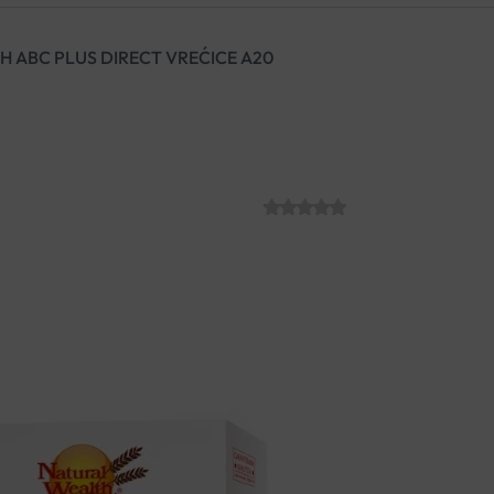
 ABC PLUS DIRECT VREĆICE A20
NATURAL WEAL
VREĆICE A20
SKU:
C004437
€
10.50
za smanjenje umora i zdrav
za nadopunu dnevnih potre
granule za otapanje u ust