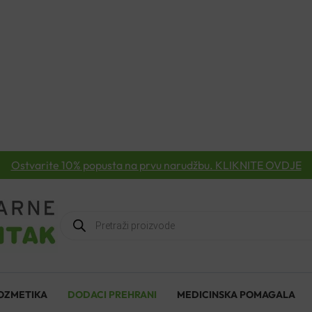
Ostvarite 10% popusta na prvu narudžbu. KLIKNITE OVDJE
Products
search
OZMETIKA
DODACI PREHRANI
MEDICINSKA POMAGALA