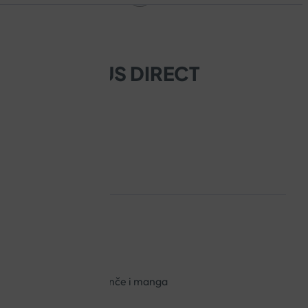
TH ABC PLUS DIRECT
 imunitet
ba vitamina i minerala
ima ugodnog okusa naranče i manga