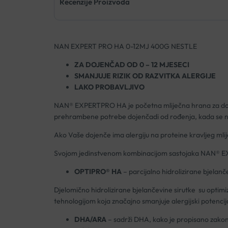
Recenzije Proizvoda
NAN EXPERT PRO HA 0-12MJ 400G NESTLE
ZA DOJENČAD OD 0 – 12 MJESECI
SMANJUJE RIZIK OD RAZVITKA ALERGIJE
LAKO PROBAVLJIVO
NAN® EXPERTPRO HA je početna mliječna hrana za dojenčad
prehrambene potrebe dojenčadi od rođenja, kada se ne 
Ako Vaše dojenče ima alergiju na proteine kravljeg mli
Svojom jedinstvenom kombinacijom sastojaka NAN®
OPTIPRO® HA
– parcijalno hidrolizirane bjelanč
Djelomično hidrolizirane bjelančevine sirutke su optim
tehnologijom koja značajno smanjuje alergijski potencija
DHA/ARA
– sadrži DHA, kako je propisano zako