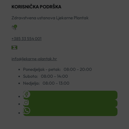
ZA
SKLONE
1
KORISNIČKA PODRŠKA
ČIŠĆENJE
ATOPIJI
ko
2U1
150
Zdravstvena ustanova Ljekarne Plantak
200ML
ML
količina
količina
+385 33 554 001
info@ljekarne-plantak.hr
Ponedjeljak - petak:
08:00 – 20:00
Subota:
08:00 – 14:00
Nedjelja:
08:00 – 13:00