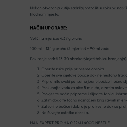
Nakon otvaranja kutije sadržaj potrošiti u roku od najvi
hladnom mjestu.
NAČIN UPORABE:
Veličina mjerice: 4,37 g praha
100 ml = 13,1 g praha (3 mjerice) + 90 ml vode
Pakiranje sadrži 13-30 obroka (vidjeti tablicu hranjenja)
Operite ruke prije pripreme obroka.
Operite sve dijelove bočice dok ne nestanu trago
Pripremite svaki put samo jednu bočicu i točno sl
Prokuhajte vodu za piće 5 minuta, a zatim ostavit
Provjerite način pripreme i slijedite tablicu ishr
Zatim dodajte točno naznačeni broj ravnih mjerica
Zatvorite bočicu i dobro je protresite dok se pr
Ne čuvajte ostatke obroka.
NAN EXPERT PRO HA 0-12MJ 400G NESTLE