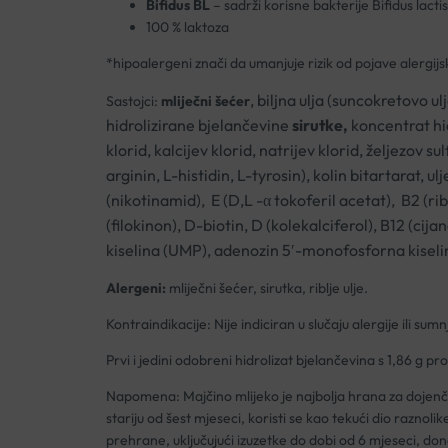
Bifidus BL
– sadrži korisne bakterije Bifidus lactis
100 % laktoza
*hipoalergeni znači da umanjuje rizik od pojave alergijs
, biljna ulja (suncokretovo u
Sastojci:
mliječni šećer
hidrolizirane bjelančevine
sirutke,
koncentrat hi
klorid, kalcijev klorid, natrijev klorid, željezov s
arginin, L-histidin, L-tyrosin), kolin bitartarat, 
(nikotinamid), E (D,L -α tokoferil acetat), B2 (ribo
(filokinon), D-biotin, D (kolekalciferol), B12 (ci
kiselina (UMP), adenozin 5′-monofosforna kiselin
Alergeni:
mliječni šećer, sirutka, riblje ulje.
Kontraindikacije: Nije indiciran u slučaju alergije ili sum
Prvi i jedini odobreni hidrolizat bjelančevina s 1,86 g 
Napomena: Majčino mlijeko je najbolja hrana za dojenče.
stariju od šest mjeseci, koristi se kao tekući dio razno
prehrane, uključujući izuzetke do dobi od 6 mjeseci, don