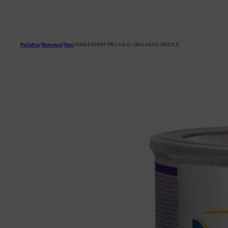
KOŠARICA
Početna
/
Brendovi
/
Nan
/
NAN EXPERT PRO HA 0-12MJ 400G NESTLE