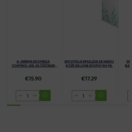
A-DERMA EXOMEGA
BIOVITALIS EMULZIJA ZA NJEGU
DR
CONTROL GEL ZA ČIŠĆENJE
KOŽE SKLONE ATOPIJI 150 ML
BAL
2U1 200ML
€
15.90
€
17.29
A-
BIOVITALIS
D
DERMA
EMULZIJA
N
EXOMEGA
ZA
B
CONTROL
NJEGU
Z
GEL
KOŽE
K