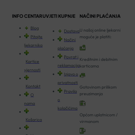
INFO CENTAR
UVJETI KUPNJE
NAČINI PLAĆANJA
Blog
U našoj online ljekarni
Dostava
Pitajte
moguće je platiti:
Načini
ljekarnika
plaćanja
Povrat i
Kreditnim i debitnim
Kartice
reklamacija
karticama
vjernosti
Izjava o
privatnosti
Kontakt
Gotovinom prilikom
Pravila
preuzimanja
O
o
nama
kolačićima
Općom uplatnicom /
Košarica
virmanom