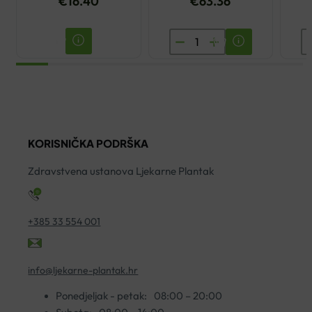
€
16.40
€
63.36
AVENT
D
RUČNA
N
IZDAJALICA
B
ZA
Z
MLIJEKO
K
količina
1
KORISNIČKA PODRŠKA
ko
Zdravstvena ustanova Ljekarne Plantak
+385 33 554 001
info@ljekarne-plantak.hr
Ponedjeljak - petak:
08:00 – 20:00