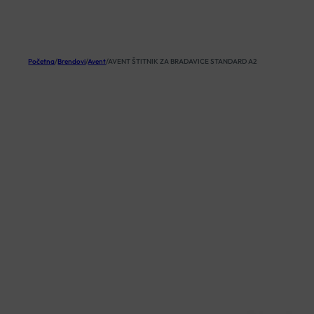
KOŠARICA
Početna
/
Brendovi
/
Avent
/
AVENT ŠTITNIK ZA BRADAVICE STANDARD A2