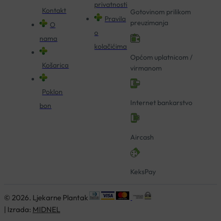
privatnosti
Kontakt
Gotovinom prilikom
Pravila
preuzimanja
O
o
nama
kolačićima
Općom uplatnicom /
Košarica
virmanom
Poklon
Internet bankarstvo
bon
Aircash
KeksPay
© 2026. Ljekarne Plantak
| Izrada:
MIDNEL