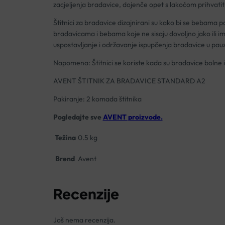
zacjeljenja bradavice, dojenče opet s lakoćom prihvatiti 
Štitnici za bradavice dizajnirani su kako bi se bebama
bradavicama i bebama koje ne sisaju dovoljno jako ili 
uspostavljanje i održavanje ispupčenja bradavice u pa
Napomena: Štitnici se koriste kada su bradavice bolne 
AVENT ŠTITNIK ZA BRADAVICE STANDARD A2
Pakiranje: 2 komada štitnika
Pogledajte sve
AVENT proizvode.
Težina
0.5 kg
Brend
Avent
Recenzije
Još nema recenzija.