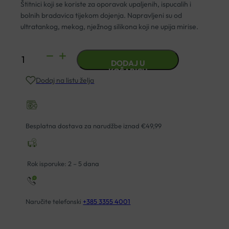
Štitnici koji se koriste za oporavak upaljenih, ispucalih i
bolnih bradavica tijekom dojenja. Napravljeni su od
ultratankog, mekog, nježnog silikona koji ne upija mirise.
AVENT
DODAJ U
ŠTITNIK
KOŠARICU
Dodaj na listu želja
ZA
BRADAVICE
STANDARD
A2
Besplatna dostava za narudžbe iznad €49,99
količina
Rok isporuke: 2 – 5 dana
Naručite telefonski
+385 3355 4001