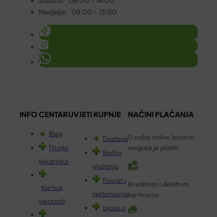
Subota:
08:00 – 14:00
Nedjelja:
08:00 – 13:00
INFO CENTAR
UVJETI KUPNJE
NAČINI PLAĆANJA
Blog
U našoj online ljekarni
Dostava
Pitajte
moguće je platiti:
Načini
ljekarnika
plaćanja
Povrat i
Kreditnim i debitnim
Kartice
reklamacija
karticama
vjernosti
Izjava o