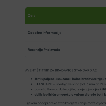
Opis
Dodatne Informacije
Recenzije Proizvoda
AVENT ŠTITNIK ZA BRADAVICE STANDARD A2
štiti upaljene, ispucane i bolne bradavice tije
STANDARD – srednja veličina
(od 13 mm do 21 m
pomažu Vam da duže dojite, te njeguju dojke i štit
oblik leptirića omogućuje vašem djetetu bolji
Tijekom podoja preko štitnika dijete i dalje može osjećat