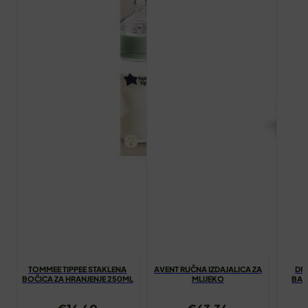
TOMMEE TIPPEE STAKLENA
AVENT RUČNA IZDAJALICA ZA
DR
BOČICA ZA HRANJENJE 250ML
MLIJEKO
BAL