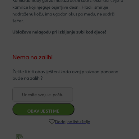
Kamistad Baby gel za masažu desni sadrži ekstrakt cvijeta
kamilice koji njeguje osjetljive desni. Hladi i smiruje
nadraženu kožu, ima ugodan okus po medu, ne sadrži
šećer.
Ublažava nelagodu pri izbijanju zubi kod djece!
Nema na zalihi
Dodaj na listu želja