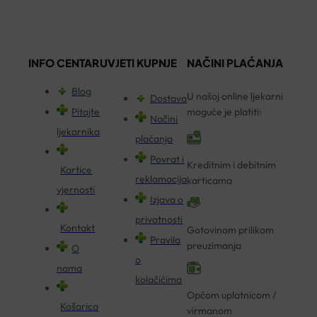
INFO CENTAR
UVJETI KUPNJE
NAČINI PLAĆANJA
Blog
U našoj online ljekarni
Dostava
Pitajte
moguće je platiti:
Načini
ljekarnika
plaćanja
Povrat i
Kreditnim i debitnim
Kartice
reklamacija
karticama
vjernosti
Izjava o
privatnosti
Kontakt
Gotovinom prilikom
Pravila
preuzimanja
O
o
nama
kolačićima
Općom uplatnicom /
Košarica
virmanom