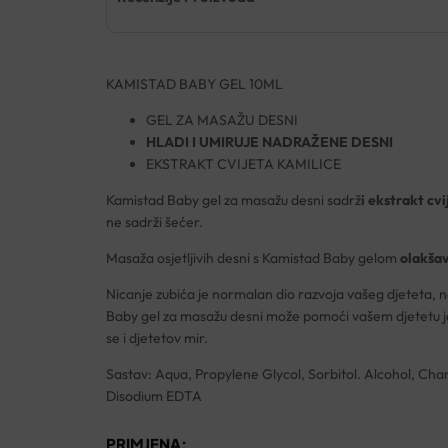
KAMISTAD BABY GEL 10ML
GEL ZA MASAŽU DESNI
HLADI I UMIRUJE NADRAŽENE DESNI
EKSTRAKT CVIJETA KAMILICE
Kamistad Baby gel za masažu desni sadrž
i ekstrakt cv
ne sadrži šećer.
Masaža osjetljivih desni s Kamistad Baby gelom
olakšav
Nicanje zubića je normalan dio razvoja vašeg djeteta, no
Baby gel za masažu desni može pomoći vašem djetetu je
se i djetetov mir.
Sastav: Aqua, Propylene Glycol, Sorbitol. Alcohol, C
Disodium EDTA
PRIMJENA: