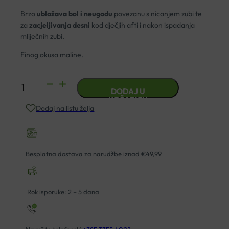
Brzo
ublažava bol
i neugodu
povezanu s nicanjem zubi te
za
zacjeljivanja desni
kod dječjih afti i nakon ispadanja
mliječnih zubi.
Finog okusa maline.
GINGINOX
DODAJ U
BABY
KOŠARICU
Dodaj na listu želja
GEL
ZA
DESNI
HAMAPHARM
Besplatna dostava za narudžbe iznad €49,99
20ML
količina
Rok isporuke: 2 – 5 dana