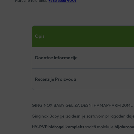
Naručite telefonski
+385 3355 4001
Opis
Dodatne Informacije
Recenzije Proizvoda
GINGINOX BABY GEL ZA DESNI HAMAPHARM 20ML
Ginginox Baby gel za desni je sastavom prilagođen
doje
HY-PVP hidrogel kompleks
sadrži molekule
hijalurona