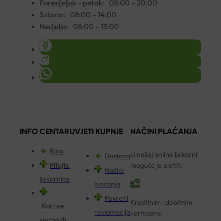
Ponedjeljak - petak:
08:00 – 20:00
Subota:
08:00 – 14:00
Nedjelja:
08:00 – 13:00
INFO CENTAR
UVJETI KUPNJE
NAČINI PLAĆANJA
Blog
U našoj online ljekarni
Dostava
Pitajte
moguće je platiti:
Načini
ljekarnika
plaćanja
Povrat i
Kreditnim i debitnim
Kartice
reklamacija
karticama
vjernosti