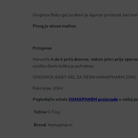
Ginginox Baby gel za desni je siguran proizvod, bez kont
Finog je okusa maline.
Primjena:
Nanesite
4 do 6 puta dnevno
,
nakon jela i prije spava
onoliko često koliko je potrebno.
GINGINOX BABY GEL ZA DESNI HAMAPHARM 20ML
Pakiranje: 20ml
Pogledajte ostale
HAMAPHARM proizvode
u našoj p
Težina
0.5 kg
Brend
Hamapharm