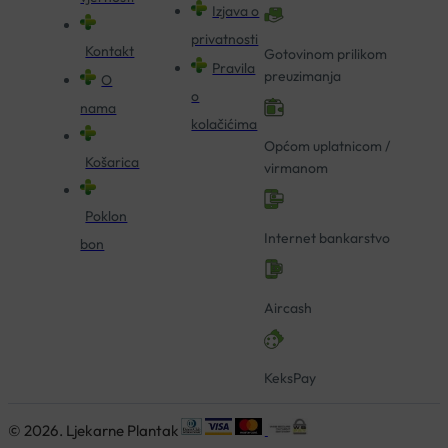
Izjava o
privatnosti
Kontakt
Gotovinom prilikom
Pravila
preuzimanja
O
o
nama
kolačićima
Općom uplatnicom /
Košarica
virmanom
Poklon
Internet bankarstvo
bon
Aircash
KeksPay
© 2026. Ljekarne Plantak