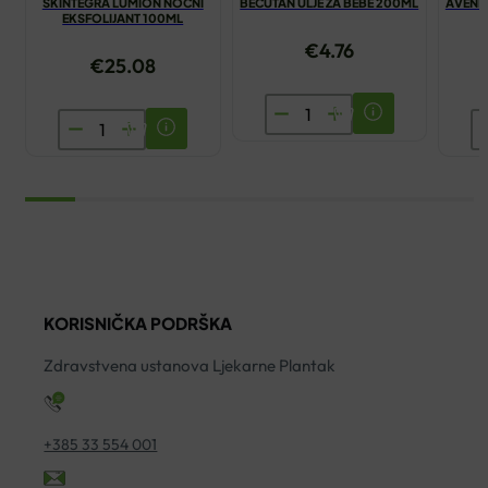
SKINTEGRA LUMION NOĆNI
BECUTAN ULJE ZA BEBE 200ML
AVENE
EKSFOLIJANT 100ML
€
4.76
€
25.08
BECUTAN
SKINTEGRA
A
ULJE
LUMION
T
ZA
NOĆNI
V
BEBE
EKSFOLIJANT
S
200ML
100ML
5
količina
količina
ko
KORISNIČKA PODRŠKA
Zdravstvena ustanova Ljekarne Plantak
+385 33 554 001