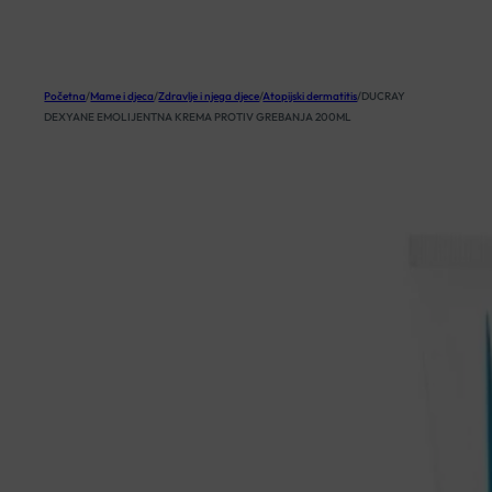
KOŠARICA
Početna
/
Mame i djeca
/
Zdravlje i njega djece
/
Atopijski dermatitis
/
DUCRAY
DEXYANE EMOLIJENTNA KREMA PROTIV GREBANJA 200ML