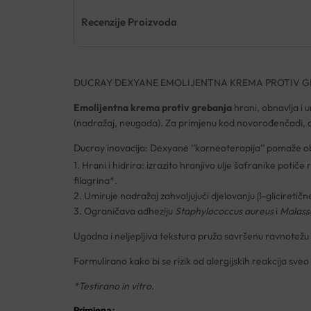
Recenzije Proizvoda
DUCRAY DEXYANE EMOLIJENTNA KREMA PROTIV 
Emolijentna krema protiv grebanja
hrani, obnavlja i u
(nadražaj, neugoda). Za primjenu kod novorođenčadi, dj
Ducray inovacija: Dexyane ‘’korneoterapija’’ pomaže ob
1. Hrani i hidrira: izrazito hranjivo ulje šafranike poti
filagrina*.
2. Umiruje nadražaj zahvaljujući djelovanju β-gliciretične
3. Ograničava adheziju
Staphylococcus aureus
i
Malass
Ugodna i neljepljiva tekstura pruža savršenu ravnotežu hid
Formulirano kako bi se rizik od alergijskih reakcija
*Testirano in vitro.
Primjena: