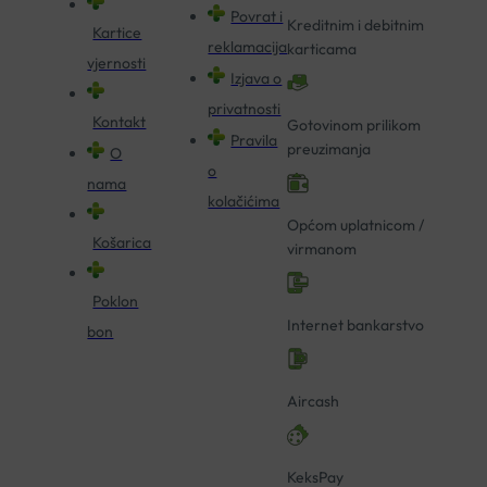
Povrat i
Kreditnim i debitnim
Kartice
reklamacija
karticama
vjernosti
Izjava o
privatnosti
Kontakt
Gotovinom prilikom
Pravila
preuzimanja
O
o
nama
kolačićima
Općom uplatnicom /
Košarica
virmanom
Poklon
Internet bankarstvo
bon
Aircash
KeksPay