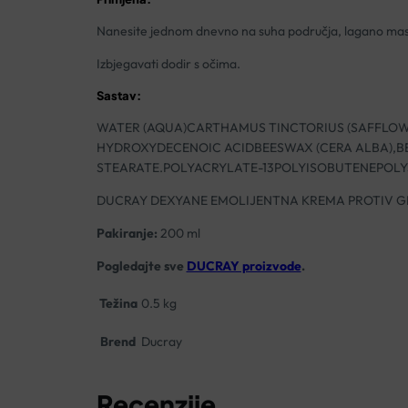
Nanesite jednom dnevno na suha područja, lagano masir
Izbjegavati dodir s očima.
Sastav:
WATER (AQUA)CARTHAMUS TINCTORIUS (SAFFLOWE
HYDROXYDECENOIC ACIDBEESWAX (CERA ALBA),BE
STEARATE.POLYACRYLATE-13POLYISOBUTENEPOLY
DUCRAY DEXYANE EMOLIJENTNA KREMA PROTIV 
Pakiranje:
200 ml
Pogledajte sve
DUCRAY proizvode
.
Težina
0.5 kg
Brend
Ducray
Recenzije