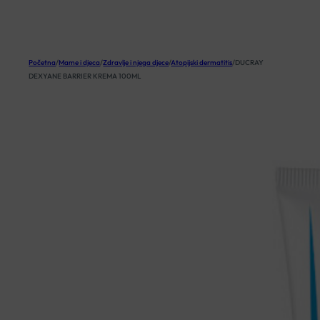
KOŠARICA
Početna
/
Mame i djeca
/
Zdravlje i njega djece
/
Atopijski dermatitis
/
DUCRAY
DEXYANE BARRIER KREMA 100ML