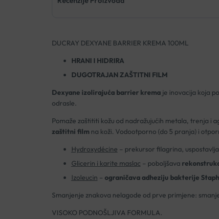
Recenzije Proizvoda
DUCRAY DEXYANE BARRIER KREMA 100ML
HRANI I HIDRIRA
DUGOTRAJAN ZAŠTITNI FILM
Dexyane izolirajuća barrier krema
je inovacija koja p
odrasle.
Pomaže zaštititi kožu od nadražujućih metala, trenja i 
zaštitni film
na koži. Vodootporno (do 5 pranja) i otpo
Hydroxydécine
– prekursor filagrina, uspostavlja 
Glicerin i karite maslac
– poboljšava
rekonstrukc
Izoleucin
–
ograničava adheziju bakterije Stap
Smanjenje znakova nelagode od prve primjene: smanje
VISOKO PODNOŠLJIVA FORMULA.