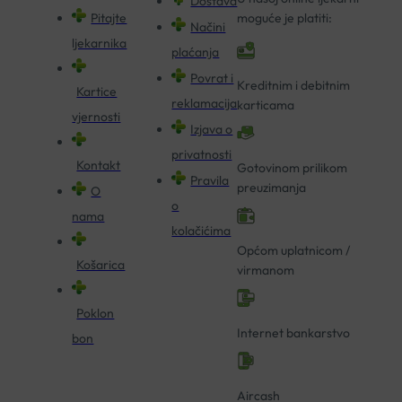
Dostava
Pitajte
moguće je platiti:
Načini
ljekarnika
plaćanja
Povrat i
Kreditnim i debitnim
Kartice
reklamacija
karticama
vjernosti
Izjava o
privatnosti
Kontakt
Gotovinom prilikom
Pravila
preuzimanja
O
o
nama
kolačićima
Općom uplatnicom /
Košarica
virmanom
Poklon
Internet bankarstvo
bon
Aircash