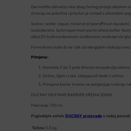
Dermatitis zahvaća ruke zbog čestog pranja alkalnim sap
stvaraju se pukotine i prisutan je svrbež s učestalom po
Sastav: water (aqua). mineral oil (paraffinum liquidum)
isododecane. butyrospermum parkii (shea) butter (buty
alba),10-hydroxydecenoic acidbenzoic acidcaprylyl glyco
Formulirano kako bi se rizik od alergijskih reakcija sve
Primjena:
Nanesite 2 do 3 puta dnevno na područja sklona i
Za lice, tijelo i ruke. Izbjegavati dodir s očima.
Primjena barier kreme ne zamjenjuje nošenje ru
DUCRAY DEXYANE BARRIER KREMA 100ML
Pakiranje: 100 ml
Pogledajte ostale
DUCRAY proizvode
u našoj ponudi.
Težina
0.5 kg