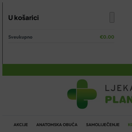
U košarici
Sveukupno
€
0.00
Nema proizvoda u košarici.
KOŠARICA
AKCIJE
ANATOMSKA OBUĆA
SAMOLIJEČENJE
K