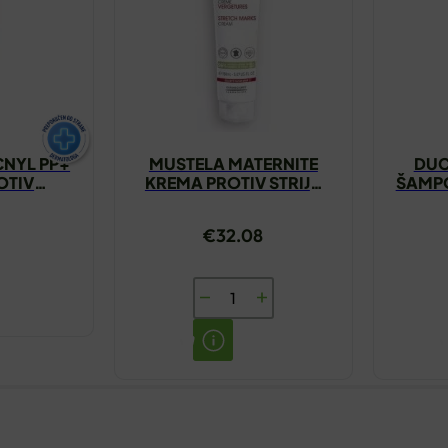
NYL PP+
MUSTELA MATERNITE
DUC
OTIV
KREMA PROTIV STRIJA
ŠAMPO
TI 30ML
250ML
€
32.08
MUSTELA
MATERNITE
KREMA
PROTIV
STRIJA
250ML