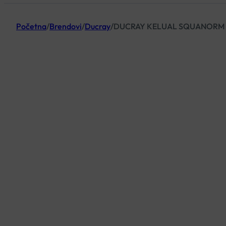
Početna
/
Brendovi
/
Ducray
/
DUCRAY KELUAL SQUANORM L