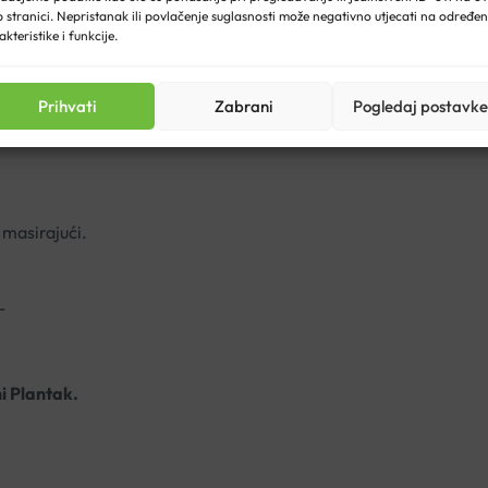
 stranici. Nepristanak ili povlačenje suglasnosti može negativno utjecati na određe
akteristike i funkcije.
lfate. sodium hydroxide.
Prihvati
Zabrani
Pogledaj postavke
, a primjenjuje se za rješavanje problema suhe, masne prhuti ili
 masirajući.
L
ni Plantak.