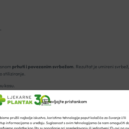
L
asnom
prhuti i povezanim svrbežom
. Rezultat je umireni svrbe
stiliziranje.
nu kosu.
Upravljajte pristankom
asišta
 s površine
bismo pružili najbolje iskustvo, koristimo tehnologije poput kolačića za čuvanje i/ili
stup informacijama o uređaju. Suglasnost s ovim tehnologijama će nam omogućiti d
ađujemo podatke kao što su ponašanje pri pregledavanju ili jedinstveni ID-ovi na ov