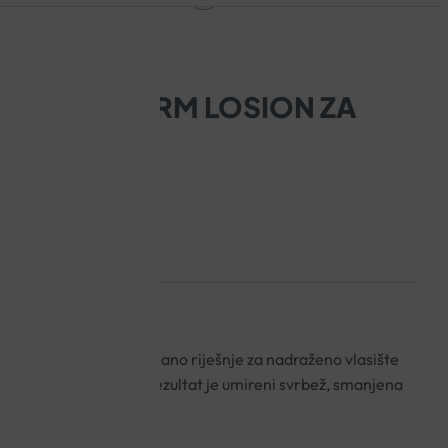
AL SQUANORM LOSION ZA
ML
trenutačano i dugotrajano riješnje za nadraženo vlasište
ovezanim svrbežom. Rezultat je umireni svrbež, smanjena