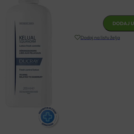
Svrbež povezan s prhuti.
DUCRAY
DODAJ U
KELUAL
SQUANORM
Dodaj na listu želja
LOSION
ZA
VLASIŠTE
Besplatna dostava za narudžbe i
200ML
količina
Rok isporuke: 2 – 5 dana
Naručite telefonski
+385 3355 400