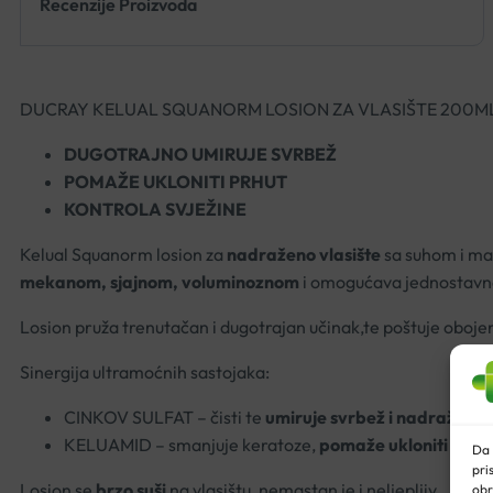
Recenzije Proizvoda
DUCRAY KELUAL SQUANORM LOSION ZA VLASIŠTE 200M
DUGOTRAJNO UMIRUJE SVRBEŽ
POMAŽE UKLONITI PRHUT
KONTROLA SVJEŽINE
Kelual Squanorm losion za
nadraženo vlasište
sa suhom i m
mekanom, sjajnom, voluminoznom
i omogućava jednostavno 
Losion pruža trenutačan i dugotrajan učinak,te poštuje oboje
Sinergija ultramoćnih sastojaka:
CINKOV SULFAT – čisti te
umiruje svrbež i nadražaj vl
KELUAMID – smanjuje keratoze,
pomaže ukloniti prhut
Da 
pri
Losion se
brzo suši
na vlasištu, nemastan je i neljepljiv.
obr