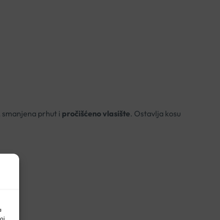
ž, smanjena prhut i
pročišćeno vlasište
. Ostavlja kosu
a
oj