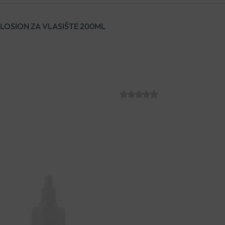
OSION ZA VLASIŠTE 200ML
DUCRAY KELU
VLASIŠTE 200
SKU:
C013875
€
18.40
Kelual Squanorm losion pruža 
sa suhom i masnom prhuti i p
prhut i pročišćeno vlasište.