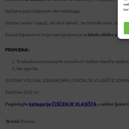
web
kar
Ispitano pod nadzorom dermatologa.
Sastav: water (aqua). alcohol denat.. lactamide mea. zinc su
Kelual Squanorm linija namijenjena je za
blaže oblike prhuti
PRIMJENA:
Svakodnevno nanesite na suho ili vlažno vlasište nježno
Ne ispirite.
DUCRAY KELUAL SQUANORM LOSION ZA VLASIŠTE 200M
Količina: 200 ml
Pogledajte
kategoriju ČIŠĆENJE VLASIŠTA
u online ljekar
Brend
Ducray