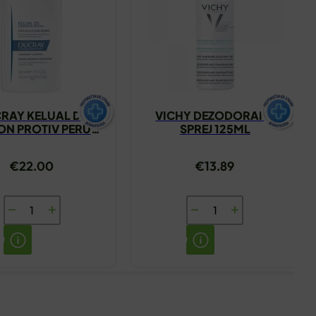
RAY KELUAL DS
VICHY DEZODORANS
N PROTIV PERUTI
SPREJ 125ML
100ML
€
22.00
€
13.89
DUCRAY
VICHY
KELUAL
DEZODORANS
DS
SPREJ
ŠAMPON
125ML
PROTIV
količina
PERUTI