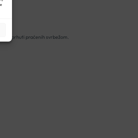
ne
 stanja prhuti praćenih svrbežom.