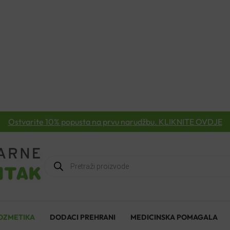
Ostvarite 10% popusta na prvu narudžbu. KLIKNITE OVDJE
Products
search
OZMETIKA
DODACI PREHRANI
MEDICINSKA POMAGALA