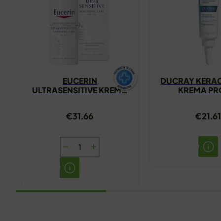
EUCERIN
DUCRAY KERAC
ULTRASENSITIVE KREMA
KREMA PR
ZA SUHU KOŽU 50ML
NEPRAVILNOS
€
31.66
€
21.61
EUCERIN
ULTRASENSITIVE
KREMA
ZA
SUHU
KOŽU