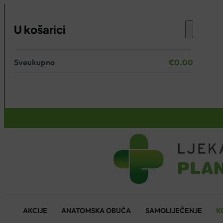
U košarici
Sveukupno
€
0.00
Nema proizvoda u košarici.
KOŠARICA
AKCIJE
ANATOMSKA OBUĆA
SAMOLIJEČENJE
K