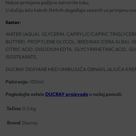
Nakon primjene pažljivo zatvorite tubu.
U slučaju bilo kakvih štetnih događaja vezanih uz primjenu ov
Sastav:
WATER (AQUA). GLYCERIN. CAPRYLIC/CAPRIC TRIGLYCE
BUTTER). PROPYLENE GLYCOL. BEESWAX (CERA ALBA). 
CITRIC ACID. DISODIUM EDTA. GLYCYRRHETINIC ACID. 
ISOSTEARATE.
DUCRAY DEXYANE MED UMIRUJUĆA OBNAVLJAJUĆA KRE
Pakiranje:
100ml
Pogledajte ostale
DUCRAY proizvode
u našoj ponudi.
Težina
0.5 kg
Brend
Ducray