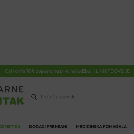
Ostvarite 10% popusta na prvu narudžbu. KLIKNITE OVDJE
Products
search
OZMETIKA
DODACI PREHRANI
MEDICINSKA POMAGALA