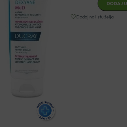
DODAJ U
DEXYANE
MED
Dodaj na listu želja
UMIRUJUĆA
OBNAVLJAJUĆA
KREMA
Besplatna dostava za narudžbe i
100ML
količina
Rok isporuke: 2 – 5 dana
Naručite telefonski
+385 3355 400