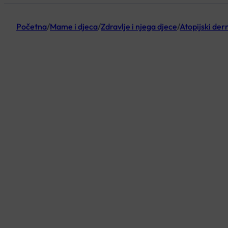
Početna
/
Mame i djeca
/
Zdravlje i njega djece
/
Atopijski der