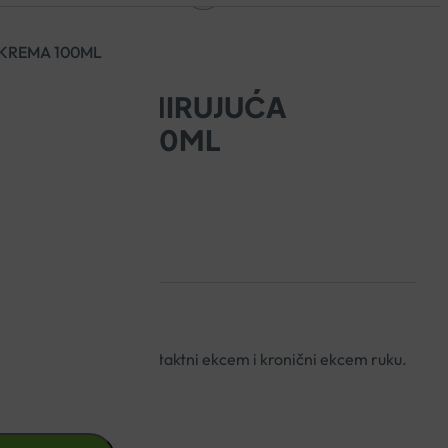
KREMA 100ML
ANE MED UMIRUJUĆA
A KREMA 100ML
ući atopijski ekcem, kontaktni ekcem i kronični ekcem ruku.
seca, djecu i odrasle.