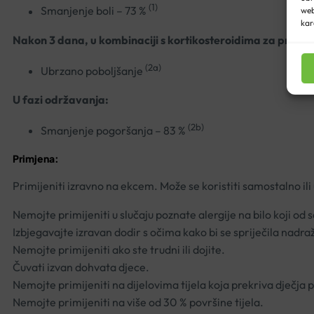
(1)
Smanjenje boli – 73 %
web
kar
Nakon 3 dana, u kombinaciji s kortikosteroidima za primje
(2a)
Ubrzano poboljšanje
U fazi održavanja:
(2b)
Smanjenje pogoršanja – 83 %
Primjena:
Primijeniti izravno na ekcem. Može se koristiti samostalno il
Nemojte primijeniti u slučaju poznate alergije na bilo koji od s
Izbjegavajte izravan dodir s očima kako bi se spriječila nadra
Nemojte primijeniti ako ste trudni ili dojite.
Čuvati izvan dohvata djece.
Nemojte primijeniti na dijelovima tijela koja prekriva dječja p
Nemojte primijeniti na više od 30 % površine tijela.