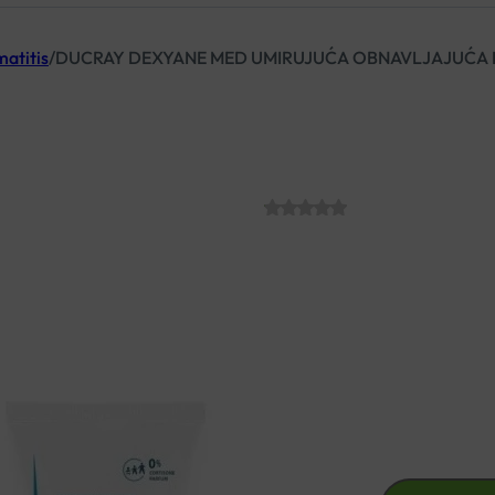
matitis
/
DUCRAY DEXYANE MED UMIRUJUĆA OBNAVLJAJUĆA 
DUCRAY DEXY
OBNAVLJAJUĆ
SKU:
C007250
€
23.20
Za liječenje ekcema, uključuj
Za malu djecu stariju od 3 mje
DUCRAY