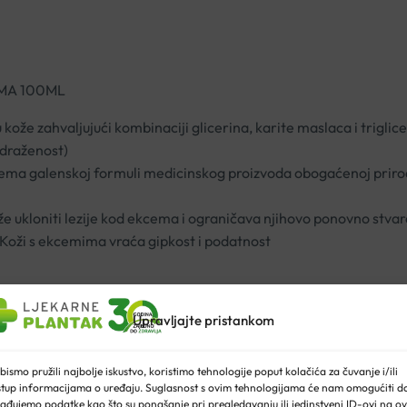
MA 100ML
ože zahvaljujući kombinaciji glicerina, karite maslaca i triglic
adraženost)
 prema galenskoj formuli medicinskog proizvoda obogaćenoj prir
ukloniti lezije kod ekcema i ograničava njihovo ponovno stvar
. Koži s ekcemima vraća gipkost i podatnost
Upravljajte pristankom
bismo pružili najbolje iskustvo, koristimo tehnologije poput kolačića za čuvanje i/ili
stup informacijama o uređaju. Suglasnost s ovim tehnologijama će nam omogućiti d
ađujemo podatke kao što su ponašanje pri pregledavanju ili jedinstveni ID-ovi na ov