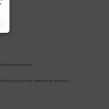
ne
ili dva puta dnevno.
ažaj očiju potraje, obratite se liječniku.