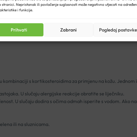
 stranici. Nepristanak ili povlačenje suglasnosti može negativno utjecati na određe
akteristike i funkcije.
nu za kožu:
Prihvati
Zabrani
Pogledaj postavke
i u kombinaciji s kortikosteroidima za primjenu na kožu. Jednom 
astojaka. U slučaju alergijske reakcije obratite se liječniku.
ženost. U slučaju dodira s očima odmah isperite s vodom. Ako nadr
elena ili na sluznicama.