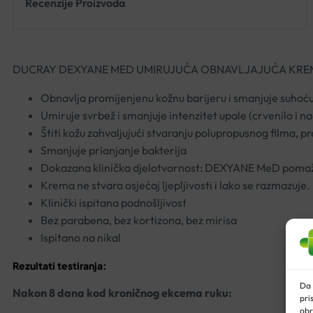
Recenzije Proizvoda
DUCRAY DEXYANE MED UMIRUJUĆA OBNAVLJAJUĆA KRE
Obnavlja promijenjenu kožnu barijeru i smanjuje suhoću k
Umiruje svrbež i smanjuje intenzitet upale (crvenilo i n
Štiti kožu zahvaljujući stvaranju polupropusnog filma,
Smanjuje prianjanje bakterija
Dokazana klinička djelotvornost: DEXYANE MeD pomaže 
Krema ne stvara osjećaj ljepljivosti i lako se razmazuje
Klinički ispitana podnošljivost
Bez parabena, bez kortizona, bez mirisa
Ispitano na nikal
Rezultati testiranja:
Da 
Nakon 8 dana kod kroničnog ekcema ruku:
pri
obr