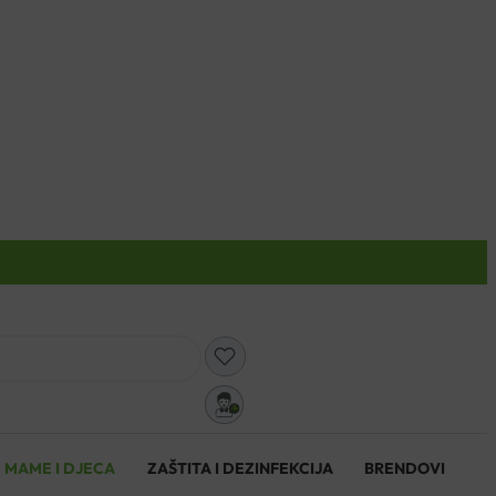
0
MAME I DJECA
ZAŠTITA I DEZINFEKCIJA
BRENDOVI
0