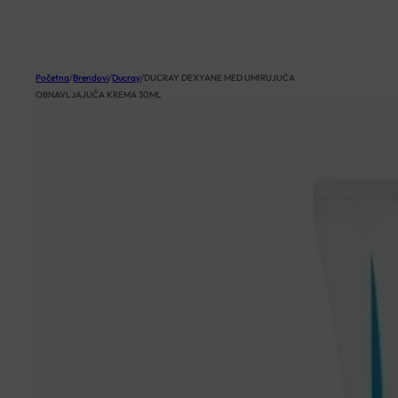
KOŠARICA
Početna
/
Brendovi
/
Ducray
/
DUCRAY DEXYANE MED UMIRUJUĆA
OBNAVLJAJUĆA KREMA 30ML