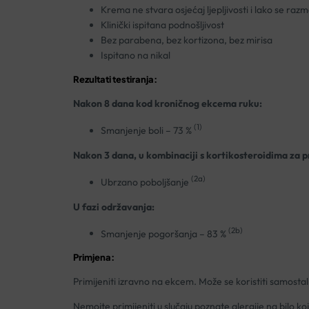
Krema ne stvara osjećaj ljepljivosti i lako se ra
Klinički ispitana podnošljivost
Bez parabena, bez kortizona, bez mirisa
Ispitano na nikal
Rezultati testiranja:
Nakon 8 dana kod kroničnog ekcema ruku:
(1)
Smanjenje boli – 73 %
Nakon 3 dana, u kombinaciji s kortikosteroidima za p
(2a)
Ubrzano poboljšanje
U fazi održavanja:
(2b)
Smanjenje pogoršanja – 83 %
Primjena:
Primijeniti izravno na ekcem. Može se koristiti samostal
Nemojte primijeniti u slučaju poznate alergije na bilo koji