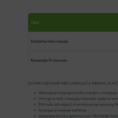
Opis
Dodatne Informacije
Recenzije Proizvoda
DUCRAY DEXYANE MED UMIRUJUĆA OBNAVLJAJUĆ
Obnavlja promijenjenu kožnu barijeru i smanjuje su
Umiruje svrbež i smanjuje intenzitet upale (crveni
Štiti kožu zahvaljujući stvaranju polupropusnog
Smanjuje prianjanje bakterija
Dokazana klinička djelotvornost: DEXYANE MeD p