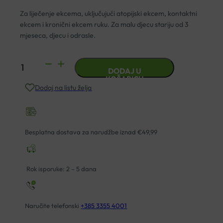
Za liječenje ekcema, uključujući atopijski ekcem, kontaktni
ekcem i kronični ekcem ruku. Za malu djecu stariju od 3
mjeseca, djecu i odrasle.
DUCRAY
DODAJ U
DEXYANE
KOŠARICU
Dodaj na listu želja
MED
UMIRUJUĆA
OBNAVLJAJUĆA
KREMA
Besplatna dostava za narudžbe iznad €49,99
30ML
količina
Rok isporuke: 2 – 5 dana
Naručite telefonski
+385 3355 4001