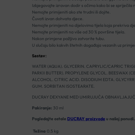
Izbjegavajte izravan dodir s očima kako bi se spriječila
Nemojte primijeniti ako ste trudni ili dojite.
Čuvati izvan dohvata djece.
Nemojte primijeniti na dijelovima tijela koja prekriva dj
Nemojte primijeniti na više od 30 % površine tijela.
Nakon primjene pažljivo zatvorite tubu.
U slučaju bilo kakvih štetnih događaja vezanih uz primj
Sastav:
WATER (AQUA). GLYCERIN. CAPRYLIC/CAPRIC TRI
PARKII BUTTER). PROPYLENE GLYCOL. BEESWAX (C
ALCOHOL. CITRIC ACID. DISODIUM EDTA. GLYCYR
GUM. SORBITAN ISOSTEARATE.
DUCRAY DEXYANE MED UMIRUJUĆA OBNAVLJAJUĆ
Pakiranje:
30 ml
Pogledajte ostale
DUCRAY proizvode
u našoj ponudi.
Težina
0.5 kg