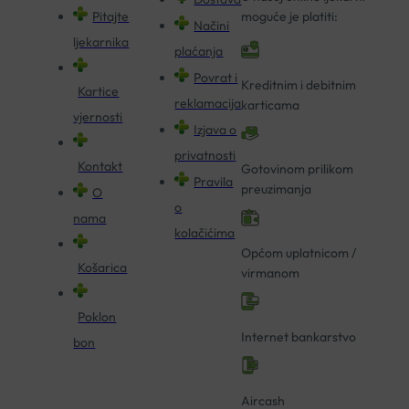
Pitajte
moguće je platiti:
Načini
ljekarnika
plaćanja
Povrat i
Kreditnim i debitnim
Kartice
reklamacija
karticama
vjernosti
Izjava o
privatnosti
Kontakt
Gotovinom prilikom
Pravila
preuzimanja
O
o
nama
kolačićima
Općom uplatnicom /
Košarica
virmanom
Poklon
Internet bankarstvo
bon
Aircash