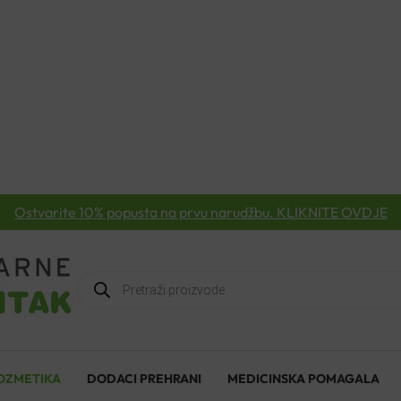
Ostvarite 10% popusta na prvu narudžbu. KLIKNITE OVDJE
Products
search
OZMETIKA
DODACI PREHRANI
MEDICINSKA POMAGALA