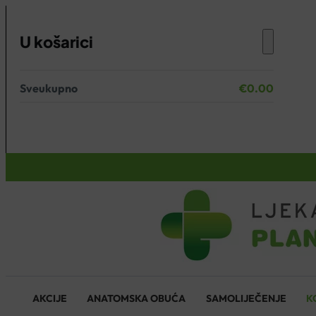
U košarici
Sveukupno
€
0.00
Nema proizvoda u košarici.
KOŠARICA
AKCIJE
ANATOMSKA OBUĆA
SAMOLIJEČENJE
K