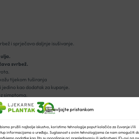
rbež i sprječava daljnje isušivanje.
ulja.
ažava svrbež.
vota.
kožu tijekom tuširanja
ti jedino kao dodatak za kupanje.
bez simptoma.
 djeteta.
Upravljajte pristankom
n AtopiControl ulje za pranje ne sadržava mirise, boje ni konzerva
bismo pružili najbolje iskustvo, koristimo tehnologije poput kolačića za čuvanje i/ili
stup informacijama o uređaju. Suglasnost s ovim tehnologijama će nam omogućiti d
4, MIPA-Laureth Sulfate, Poloxamer 101, Laureth-9, Propylene Gl
ađujemo podatke kao što su ponašanje pri pregledavanju ili jedinstveni ID-ovi na ov