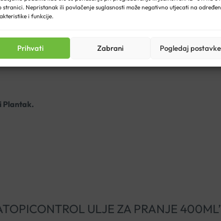
 stranici. Nepristanak ili povlačenje suglasnosti može negativno utjecati na određe
akteristike i funkcije.
ježno umasirati i zatim dobro isprati. Lagano tapkanjem obrisat
Prihvati
Zabrani
Pogledaj postavke
i Plantak.
ERIN ATOPICONTROL ULJE ZA PRANJE 400ML