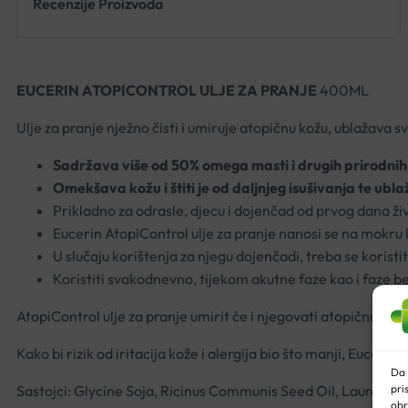
Recenzije Proizvoda
EUCERIN ATOPICONTROL ULJE ZA PRANJE
400ML
Ulje za pranje nježno čisti i umiruje atopičnu kožu, ublažava sv
Sadržava više od 50% omega masti i drugih prirodnih 
Omekšava kožu i štiti je od daljnjeg isušivanja te ubl
Prikladno za odrasle, djecu i dojenčad od prvog dana ži
Eucerin AtopiControl ulje za pranje nanosi se na mokru 
U slučaju korištenja za njegu dojenčadi, treba se koristi
Koristiti svakodnevno, tijekom akutne faze kao i faze 
AtopiControl ulje za pranje umirit će i njegovati atopičnu kožu
Kako bi rizik od iritacija kože i alergija bio što manji, Euceri
Da 
pri
Sastojci: Glycine Soja, Ricinus Communis Seed Oil, Laureth-
obr