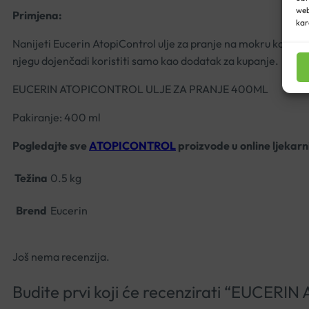
web
Primjena:
kar
Nanijeti Eucerin AtopiControl ulje za pranje na mokru kožu. N
njegu dojenčadi koristiti samo kao dodatak za kupanje.
EUCERIN ATOPICONTROL ULJE ZA PRANJE 400ML
Pakiranje: 400 ml
Pogledajte sve
ATOPICONTROL
proizvode u online ljekarn
Težina
0.5 kg
Brend
Eucerin
Još nema recenzija.
Budite prvi koji će recenzirati “EUC