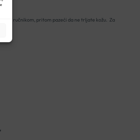
ne
i kožu ručnikom, pritom pazeći da ne trljate kožu. Za
”