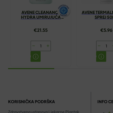
AVENE CLEANANCE
AVENE TERMAL
HYDRA UMIRUJUĆA
SPREJ 5
KREMA ZA ČIŠĆENJE
200ML
€
21.55
€
5.96
AVENE
AVENE
CLEANANCE
TERMAL
HYDRA
VODA
UMIRUJUĆA
SPREJ
KREMA
50ML
ZA
količina
ČIŠĆENJE
200ML
KORISNIČKA PODRŠKA
INFO C
količina
Zdravstvena ustanova Ljekarne Plantak