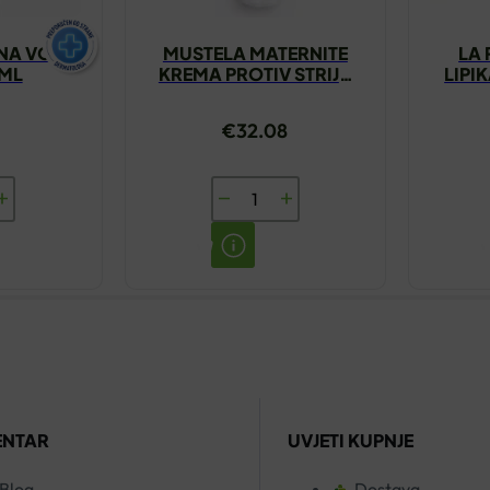
NA VODA
MUSTELA MATERNITE
LA
0ML
KREMA PROTIV STRIJA
LIPI
250ML
€
32.08
MUSTELA
NA
MATERNITE
KREMA
PROTIV
STRIJA
250ML
količina
ENTAR
UVJETI KUPNJE
Blog
Dostava