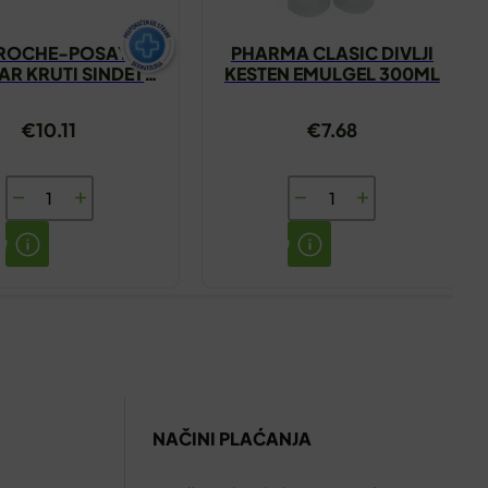
 ROCHE-POSAY
PHARMA CLASIC DIVLJI
KAR KRUTI SINDET
KESTEN EMULGEL 300ML
150G
€
10.11
€
7.68
LA
PHARMA
ROCHE-
CLASIC
POSAY
DIVLJI
LIPIKAR
KESTEN
KRUTI
EMULGEL
SINDET
300ML
150G
količina
količina
NAČINI PLAĆANJA