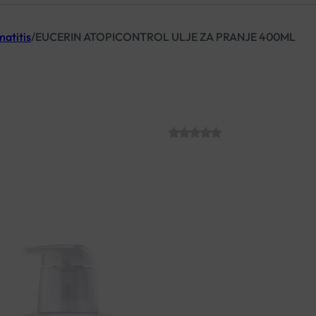
matitis
/
EUCERIN ATOPICONTROL ULJE ZA PRANJE 400ML
EUCERIN ATOP
400ML
SKU:
C011554
€
26.24
Ulje za tuširanje i kupanje s 
kožom.
Obnavlja zaštitni sloj 
prvog dana života. Bez miris