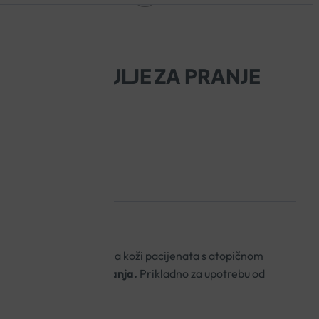
ICONTROL ULJE ZA PRANJE
odličnom podnošljivosti na koži pacijenata s atopičnom
kože i štiti je od isušivanja.
Prikladno za upotrebu od
a, bez parabena.