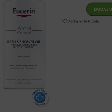
EUCERIN
DODAJ U
ATOPICONTROL
ULJE
Dodaj na listu želja
ZA
PRANJE
400ML
Besplatna dostava za narudžbe i
količina
Rok isporuke: 2 – 5 dana
Naručite telefonski
+385 3355 400