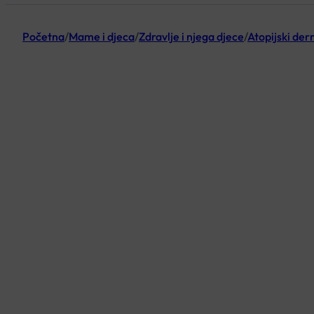
Početna
/
Mame i djeca
/
Zdravlje i njega djece
/
Atopijski der