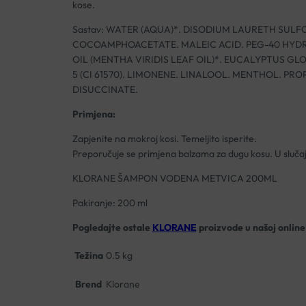
kose.
Sastav: WATER (AQUA)*. DISODIUM LAURETH SUL
COCOAMPHOACETATE. MALEIC ACID. PEG-40 HYDR
OIL (MENTHA VIRIDIS LEAF OIL)*. EUCALYPTUS G
5 (CI 61570). LIMONENE. LINALOOL. MENTHOL. P
DISUCCINATE.
Primjena:
Zapjenite na mokroj kosi. Temeljito isperite.
Preporučuje se primjena balzama za dugu kosu. U slučaju
KLORANE ŠAMPON VODENA METVICA 200ML
Pakiranje: 200 ml
Pogledajte ostale
KLORANE
proizvode u našoj online 
Težina
0.5 kg
Brend
Klorane