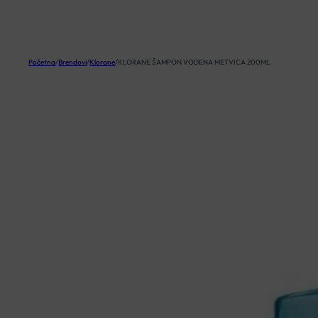
KOŠARICA
Početna
/
Brendovi
/
Klorane
/
KLORANE ŠAMPON VODENA METVICA 200ML