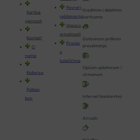
Povrat i
Kreditnim i debitnim
Kartice
reklamacija
karticama
vjernosti
Izjava o
privatnosti
Kontakt
Gotovinom prilikom
Pravila
preuzimanja
O
o
nama
kolačićima
Općom uplatnicom /
Košarica
virmanom
Poklon
Internet bankarstvo
bon
Aircash
KeksPay