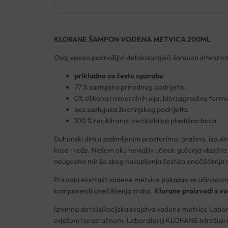
KLORANE ŠAMPON VODENA METVICA 200ML
Ovaj visoko podnošljivi detoksicirajući šampon intenzivno
prikladno za čestu uporabu
77 % sastojaka prirodnog podrijetla
0% silikona i mineralnih ulja, biorazgradiva formu
bez sastojaka životinjskog podrijetla.
100 % reciklirana i reciklabilna plastična boca
Duhanski dim u zadimljenim prostorima, prašina, ispušni 
kose i kože. Našem oku nevidljiv učinak gušenja vlasišt
neugodno miriše zbog nakupljanja čestica onečišćenja 
Prirodni ekstrakt vodene metvice pokazao se učinkovitijim
komponenti onečišćenja zraka.
Klorane proizvodi s vo
Iznimna detoksikacijska svojstva vodene metvice Laborat
svježom i prozračnom. Laboratoriji KLORANE istražuju bilj