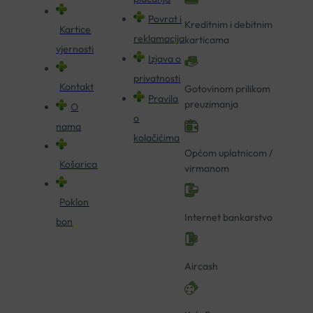
Povrat i
Kreditnim i debitnim
Kartice
reklamacija
karticama
vjernosti
Izjava o
privatnosti
Kontakt
Gotovinom prilikom
Pravila
preuzimanja
O
o
nama
kolačićima
Općom uplatnicom /
Košarica
virmanom
Poklon
Internet bankarstvo
bon
Aircash