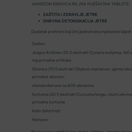
JAMIESON SIKAVICA BILJNA MJEŠAVINA TABLETE
ZAŠTITA I ZDRAVLJE JETRE
DNEVNA DETOKSIKACIJA JETRE
Dodatak prehrani koji čini jedinstvena mješavina biljnih 
Sastav:
Jezgra Artičoke (25:1) ekstrakt (Cynara scolymus, list)
mg prirodne artičoke
Sikavica (70:1) ekstrakt (Silybum marianum, sjeme) ek
prirodne sikavice,
standardizirane na 80% silimarina
Kurkuma (20:1) ekstrakt (Curcuma longa, rizom),ekviv
prirodne kurkume
Kolin (bitartrat)
Metionin
Proizvod ne sadrži šećer, gluten, laktozu, umjetne boje 