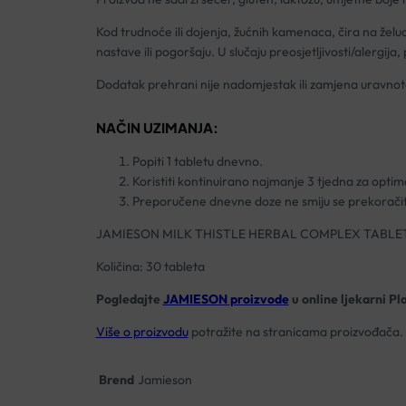
Kod trudnoće ili dojenja, žućnih kamenaca, čira na želuc
nastave ili pogoršaju. U slučaju preosjetljivosti/alergi
Dodatak prehrani nije nadomjestak ili zamjena uravnote
NAČIN UZIMANJA:
Popiti 1 tabletu dnevno.
Koristiti kontinuirano najmanje 3 tjedna za optim
Preporučene dnevne doze ne smiju se prekoračit
JAMIESON MILK THISTLE HERBAL COMPLEX TABLE
Količina: 30 tableta
Pogledajte
JAMIESON proizvode
u online ljekarni Pl
Više o proizvodu
potražite na stranicama proizvođača.
Brend
Jamieson