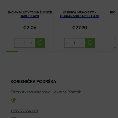
ENCIAN MULTIVITAMIN ŠUMEĆE
YASENKA IMUNO BETA-
BIOV
TABLETE A20
GLUKAN 500 KAPSULE A30
€
2.06
€
27.90
ENCIAN
YASENKA
B
MULTIVITAMIN
IMUNO
B
ŠUMEĆE
BETA-
S
TABLETE
GLUKAN
2
A20
500
ko
količina
KAPSULE
KORISNIČKA PODRŠKA
A30
količina
Zdravstvena ustanova Ljekarne Plantak
+385 33 554 001