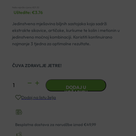
Naša najniža cijena:
€
21.32
Uštedite:
€
3.76
Jedinstvena mješavina biljnih sastojaka koja sadrži
ekstrakte sikavice, artičoke, kurkume te kolin i metionin u
jedinstveno moćnoj kombinaciji. Koristiti kontinuirano
najmanje 3 tjedna za optimalne rezultate.
ČUVA ZDRAVLJE JETRE!
JAMIESON
DODAJ U
MILK
KOŠARICU
Dodaj na listu želja
THISTLE
SIKAVICA
BILJNA
MJEŠAVINA
Besplatna dostava za narudžbe iznad €49,99
TABLETE