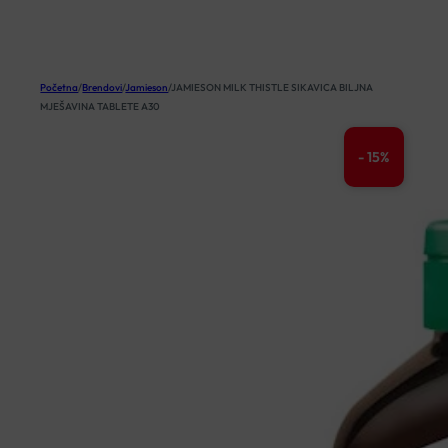
KOŠARICA
Početna
/
Brendovi
/
Jamieson
/
JAMIESON MILK THISTLE SIKAVICA BILJNA
MJEŠAVINA TABLETE A30
- 15%