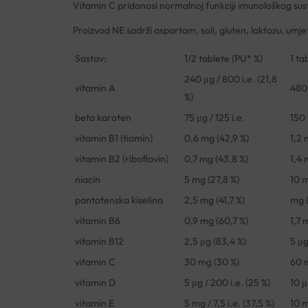
Vitamin C pridonosi normalnoj funkciji imunološkog susta
Proizvod NE sadrži aspartam, soli, gluten, laktozu, umj
Sastav:
1/2 tablete (PU* %)
1 ta
240 μg / 800 i.e. (21,8
vitamin A
480 
%)
beta karoten
75 μg / 125 i.e.
150 
vitamin B1 (tiamin)
0,6 mg (42,9 %)
1,2 
vitamin B2 (riboflavin)
0,7 mg (43,8 %)
1,4 
niacin
5 mg (27,8 %)
10 m
pantotenska kiselina
2,5 mg (41,7 %)
mg (
vitamin B6
0,9 mg (60,7 %)
1,7 
vitamin B12
2,5 μg (83,4 %)
5 μg
vitamin C
30 mg (30 %)
60 
vitamin D
5 μg / 200 i.e. (25 %)
10 μ
vitamin E
5 mg / 7,5 i.e. (37,5 %)
10 m