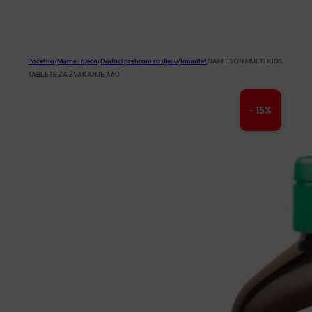
KOŠARICA
Početna
/
Mame i djeca
/
Dodaci prehrani za djecu
/
Imunitet
/
JAMIESON MULTI KIDS
TABLETE ZA ŽVAKANJE A60
- 15%