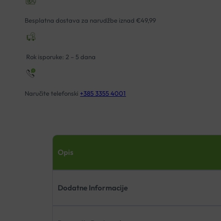
ZA
ŽVAKANJE
Besplatna dostava za narudžbe iznad €49,99
A60
količina
Rok isporuke: 2 – 5 dana
Naručite telefonski
+385 3355 4001
Opis
Dodatne Informacije