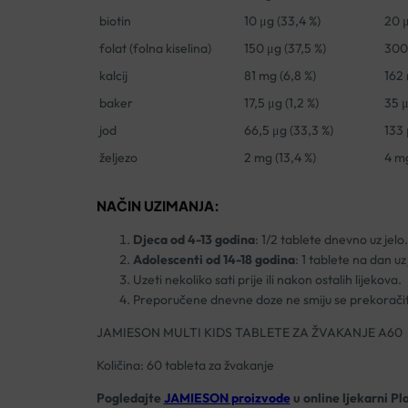
biotin
10 μg (33,4 %)
20 μ
folat (folna kiselina)
150 μg (37,5 %)
300 
kalcij
81 mg (6,8 %)
162 
baker
17,5 μg (1,2 %)
35 μ
jod
66,5 μg (33,3 %)
133 
željezo
2 mg (13,4 %)
4 mg
NAČIN UZIMANJA:
Djeca od 4-13 godina
: 1/2 tablete dnevno uz jelo.
Adolescenti od 14-18 godina
: 1 tablete na dan uz 
Uzeti nekoliko sati prije ili nakon ostalih lijekova.
Preporučene dnevne doze ne smiju se prekoračit
JAMIESON MULTI KIDS TABLETE ZA ŽVAKANJE A60
Količina: 60 tableta za žvakanje
Pogledajte
JAMIESON proizvode
u online ljekarni Pl