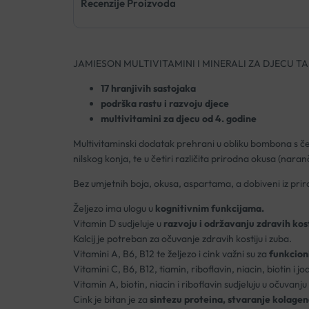
Recenzije Proizvoda
JAMIESON MULTIVITAMINI I MINERALI ZA DJECU T
17 hranjivih sastojaka
podrška rastu i razvoju djece
multivitamini za djecu od 4. godine
Multivitaminski dodatak prehrani u obliku bombona s čet
nilskog konja, te u četiri različita prirodna okusa (naran
Bez umjetnih boja, okusa, aspartama, a dobiveni iz pri
Željezo ima ulogu u
kognitivnim funkcijama.
Vitamin D sudjeluje u
razvoju i održavanju zdravih kost
Kalcij je potreban za očuvanje zdravih kostiju i zuba.
Vitamini A, B6, B12 te željezo i cink važni su za
funkcion
Vitamini C, B6, B12, tiamin, riboflavin, niacin, biotin i j
Vitamin A, biotin, niacin i riboflavin sudjeluju u očuvanju
Cink je bitan je za
sintezu proteina, stvaranje kolagena