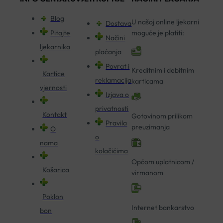
Blog
U našoj online ljekarni
Dostava
Pitajte
moguće je platiti:
Načini
ljekarnika
plaćanja
Povrat i
Kreditnim i debitnim
Kartice
reklamacija
karticama
vjernosti
Izjava o
privatnosti
Kontakt
Gotovinom prilikom
Pravila
preuzimanja
O
o
nama
kolačićima
Općom uplatnicom /
Košarica
virmanom
Poklon
Internet bankarstvo
bon