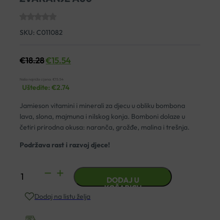
SKU:
C011082
€
18.28
€
15.54
Naša najniža cijena:
€
15.54
Uštedite:
€
2.74
Jamieson vitamini i minerali za djecu u obliku bombona
lava, slona, majmuna i nilskog konja. Bomboni dolaze u
četiri prirodna okusa: naranča, grožđe, malina i trešnja.
Podržava rast i razvoj djece!
JAMIESON
DODAJ U
MULTI
KOŠARICU
Dodaj na listu želja
KIDS
TABLETE