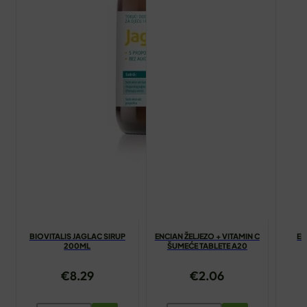
BIOVITALIS JAGLAC SIRUP
ENCIAN ŽELJEZO + VITAMIN C
EN
200ML
ŠUMEĆE TABLETE A20
€
8.29
€
2.06