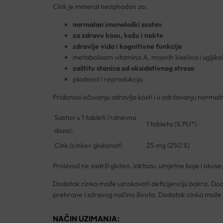
Cink je mineral neophodan za:
normalan imunološki sustav
za zdravu kosu, kožu i nokte
zdravlje vida i kognitivne funkcije
metabolizam vitamina A, masnih kiselina i ugljik
zaštitu stanica od oksidativnog stresa
plodnost i reprodukciju
Pridonosi očuvanju zdravlja kosti i u održavanju norma
Sastav u 1 tableti (=dnevna
1 tableta (% PU*)
doza):
Cink (cinkov glukonat)
25 mg (250 %)
Proizvod ne sadrži gluten, laktozu, umjetne boje i okuse
Dodatak cinka može uzrokovati deficijenciju bakra. Dod
prehrane i zdravog načina života. Dodatak cinka može u
NAČIN UZIMANJA: