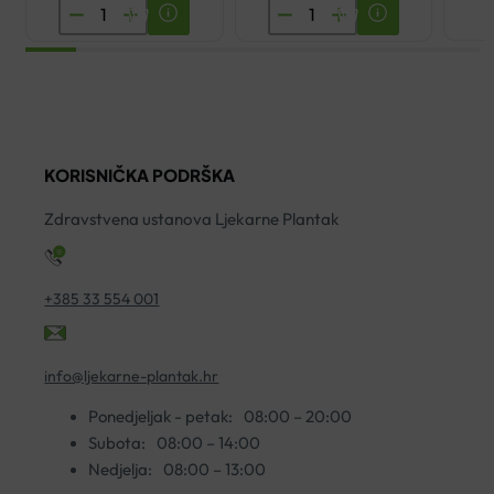
BIOVITALIS
ENCIAN
JAGLAC
ŽELJEZO
SIRUP
+
200ML
VITAMIN
količina
C
ŠUMEĆE
KORISNIČKA PODRŠKA
TABLETE
A20
Zdravstvena ustanova Ljekarne Plantak
količina
+385 33 554 001
info@ljekarne-plantak.hr
Ponedjeljak - petak:
08:00 – 20:00
Subota:
08:00 – 14:00
Nedjelja:
08:00 – 13:00