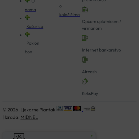
O
o
nama
kolačićima
Općom uplatnicom /
Košarica
virmanom
Poklon
Internet bankarstvo
bon
Aircash
KeksPay
© 2026. Ljekarne Plantak
| Izrada:
MIDNEL