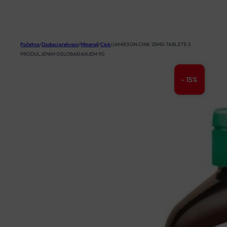
KOŠARICA
Početna
/
Dodaci prehrani
/
Minerali
/
Cink
/
JAMIESON CINK 25MG TABLETE S
PRODULJENIM OSLOBAĐANJEM 90
- 15%