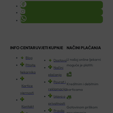
INFO CENTAR
UVJETI KUPNJE
NAČINI PLAĆANJA
Blog
U našoj online ljekarni
Dostava
Pitajte
moguće je platiti:
Načini
ljekarnika
plaćanja
Povrat i
Kreditnim i debitnim
Kartice
reklamacija
karticama
vjernosti
Izjava o
privatnosti
Kontakt
Gotovinom prilikom
Pravila
preuzimanja