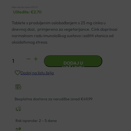
Naša najniža cijena:
€
15.27
Uštedite:
€
2.70
Tablete s produljenim oslobađanjem s 25 mg cinka u
dnevnoj dozi, primjereno za vegetarijance. Cink doprinosi
normalnom radu imunološkog sustava i zaštiti stanica od
oksidativnog stresa.
JAMIESON
DODAJ U
CINK
KOŠARICU
Dodaj na listu želja
25MG
TABLETE
S
PRODULJENIM
Besplatna dostava za narudžbe iznad €49,99
OSLOBAĐANJEM
90
količina
Rok isporuke: 2 – 5 dana