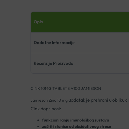
Opis
Dodatne Informacije
Recenzije Proizvoda
CINK 10MG TABLETE A100 JAMIESON
odatak je prehrani u obliku 
Jamieson Zinc 10 mg d
Cink doprinosi:
funkcioniranju imunološkog sustava
zaštiti stanica od oksidativnog stresa