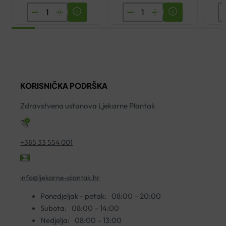
YASENKA
ENCIAN
E
OMNIFLEX
JABUČNI
A
FLEX
OCAT
Š
VITAL
KAPSULE
K
500ML
A60
A
količina
količina
ko
KORISNIČKA PODRŠKA
Zdravstvena ustanova Ljekarne Plantak
+385 33 554 001
info@ljekarne-plantak.hr
Ponedjeljak - petak:
08:00 – 20:00
Subota:
08:00 – 14:00
Nedjelja:
08:00 – 13:00