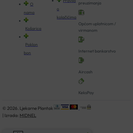
Pravila
preuzimanja
O
o
nama
kolačićima
Općom uplatnicom /
Košarica
virmanom
Poklon
Internet bankarstvo
bon
Aircash
KeksPay
© 2026. Ljekarne Plantak
| Izrada:
MIDNEL