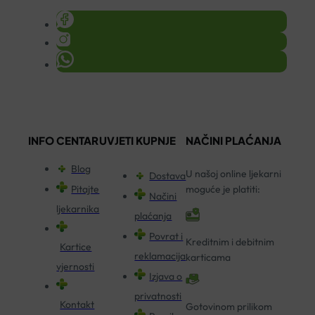
INFO CENTAR
UVJETI KUPNJE
NAČINI PLAĆANJA
Blog
U našoj online ljekarni
Dostava
Pitajte
moguće je platiti:
Načini
ljekarnika
plaćanja
Povrat i
Kreditnim i debitnim
Kartice
reklamacija
karticama
vjernosti
Izjava o
privatnosti
Kontakt
Gotovinom prilikom