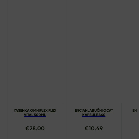
YASENKA OMNIFLEX FLEX
ENCIAN JABUČNI OCAT
ENC
VITAL 500ML
KAPSULE A60
€
28.00
€
10.49