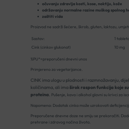
očuvanju zdravlja kosti, kose, noktiju, kože
održavanju normalne razine muškog spolnog h
zaštiti vida
Proizvod ne sadrži šećere, škrob, gluten, laktozu, umje
Sastav:
1 tablet
Cink (cinkov glukonat)
10 mg
%PU*=preporučeni dnevni unos
Primjereno za vegetarijance.
CINK ima ulogu
u plodnosti i razmnožavanju,
dije
količinama, ali ima
širok raspon funkcija koje su
proteina
.
Pušenje, kava i alkohol glavni su krivci za is
Napomena: Dodatak cinka može uzrokovati deficijencij
Preporučene dnevne doze ne smiju se prekoračiti. Doda
prehrane i zdravog načina života.