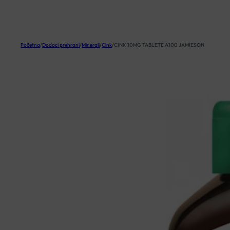
KOŠARICA
Početna
/
Dodaci prehrani
/
Minerali
/
Cink
/
CINK 10MG TABLETE A100 JAMIESON