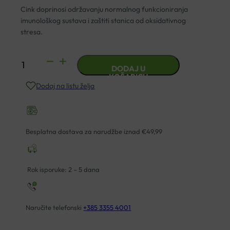
Cink doprinosi održavanju normalnog funkcioniranja
imunološkog sustava i zaštiti stanica od oksidativnog
stresa.
CINK
DODAJ U
10MG
KOŠARICU
Dodaj na listu želja
TABLETE
A100
JAMIESON
količina
Besplatna dostava za narudžbe iznad €49,99
Rok isporuke: 2 – 5 dana
Naručite telefonski
+385 3355 4001