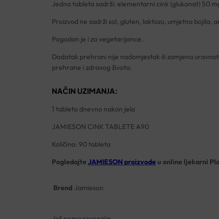
Jedna tableta sadrži: elementarni cink (glukonat) 50 m
Proizvod ne sadrži sol, gluten, laktozu, umjetna bojila,
Pogodan je i za vegetarijance.
Dodatak prehrani nije nadomjestak ili zamjena uravnot
prehrane i zdravog života.
NAČIN UZIMANJA:
1 tableta dnevno nakon jela
JAMIESON CINK TABLETE A90
Količina: 90 tableta
Pogledajte
JAMIESON proizvode
u online ljekarni Pl
Brend
Jamieson
Još nema recenzija.