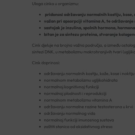
Uloga cinka u organizmu:
pridonosi održavanju normalnih kostiju, kose, n
važan pri apsorpciji vitamina A, te održavanje
sastojak je inzulina, spolnih hormona, hormon
bitan je za sintezu proteina, stvaranje kolagena
Cink djeluje na brojna važna područja, a između ostalog
sintezi DNK, u metabolizmu makrohranjivih tvari (ugljik
Cink doprinosi:
održavanju normalnih kostiju, kože, kose i noktiju
normalnom metabolizmu ugljikohidrata
normalnoj kognitivnoj funkciji
normalnoj plodnosti i reprodukciji
normalnom metabolizmu vitamina A
održavanju normalne razine testosterona u krvi
održavanju normalnog vida
normalnoj funkciji imunosnog sustava
zaštiti stanica od oksidativnog stresa