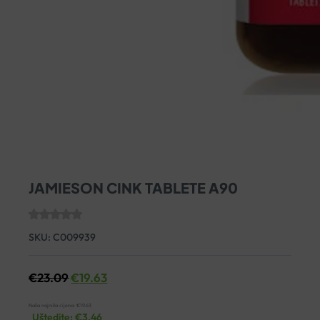
JAMIESON CINK TABLETE A90
SKU:
C009939
€
23.09
€
19.63
Naša najniža cijena:
€
19.63
Uštedite:
€
3.46