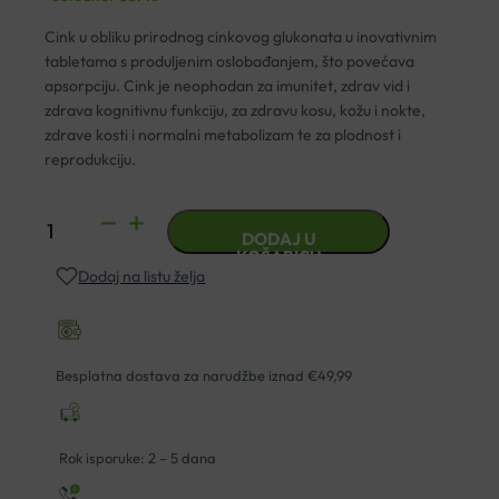
Cink u obliku prirodnog cinkovog glukonata u inovativnim
tabletama s produljenim oslobađanjem, što povećava
apsorpciju. Cink je neophodan za imunitet, zdrav vid i
zdrava kognitivnu funkciju, za zdravu kosu, kožu i nokte,
zdrave kosti i normalni metabolizam te za plodnost i
reprodukciju.
JAMIESON
DODAJ U
CINK
KOŠARICU
Dodaj na listu želja
TABLETE
A90
količina
Besplatna dostava za narudžbe iznad €49,99
Rok isporuke: 2 – 5 dana