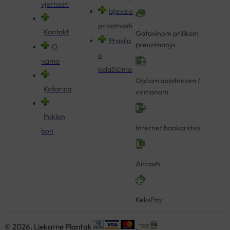
vjernosti
Izjava o
privatnosti
Kontakt
Gotovinom prilikom
Pravila
preuzimanja
O
o
nama
kolačićima
Općom uplatnicom /
Košarica
virmanom
Poklon
Internet bankarstvo
bon
Aircash
KeksPay
© 2026. Ljekarne Plantak