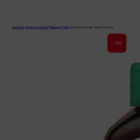
KOŠARICA
Početna
/
Dodaci prehrani
/
Minerali
/
Cink
/
JAMIESON CINK TABLETE A90
- 15%