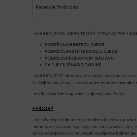
Recenzije Proizvoda
IMMUNIQUE CHILDREN TEKUĆI DODATAK PREHRANI
PODRŠKA IMUNITETU DJECE
PODRŠKA RASTU I RAZVOJU DJECE
PODRŠKA PROBAVNOM SUSTAVU
ZA DJECU IZNAD 3 GODINE
IMMUNIQUE Children tekući dodatak prehrani prirodna j
funkciji imunološkog sustava i potrebni su za normalan ras
Ima fini okus šumskog voća u kojem djeca uživaju.
ЕPICOR®
Jedinstveni prirodni sastojak dobiven iz kvasca, poznat
mehanizme u izloženim predjelima kao što su oči, nos, u
antioksidacijski kapacitet,
regulira crijevne bakterije
i