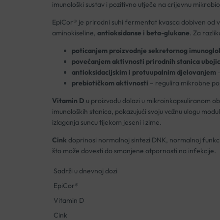
imunološki sustav i pozitivno utječe na crijevnu mikrobio
EpiCor® je prirodni suhi fermentat kvasca dobiven od vr
aminokiseline,
antioksidanse i beta-glukane
. Za razl
poticanjem proizvodnje sekretornog imunoglo
povećanjem aktivnosti prirodnih stanica uboji
antioksidacijskim i protuupalnim djelovanjem
–
prebiotičkom aktivnosti
– regulira mikrobne pop
Vitamin D
u proizvodu dolazi u mikroinkapsuliranom oblik
imunoloških stanica, pokazujući svoju važnu ulogu mod
izlaganja suncu tijekom jeseni i zime.
Cink
doprinosi normalnoj sintezi DNK, normalnoj funkcij
što može dovesti do smanjene otpornosti na infekcije.
Sadrži u dnevnoj dozi
EpiCor®
Vitamin D
Cink