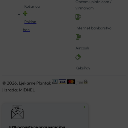
Općom uplatnicom /
Košarica
virmanom
Poklon
Internet bankarstvo
bon
Aircash
KeksPay
© 2026. Ljekarne Plantak
| Izrada:
MIDNEL
10% popusta na prvu narudžbu