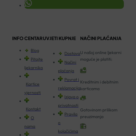
INFO CENTAR
UVJETI KUPNJE
NAČINI PLAĆANJA
Blog
U našoj online ljekarni
Dostava
Pitajte
moguće je platiti:
Načini
ljekarnika
plaćanja
Povrat i
Kreditnim i debitnim
Kartice
reklamacija
karticama
vjernosti
Izjava o
privatnosti
Kontakt
Gotovinom prilikom
Pravila
preuzimanja
O
o
nama
kolačićima