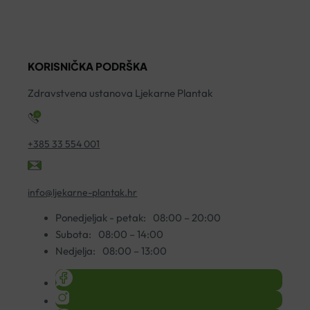
700ML
GLUKAN
K
količina
500
5
KAPSULE
ko
KORISNIČKA PODRŠKA
A30
količina
Zdravstvena ustanova Ljekarne Plantak
+385 33 554 001
info@ljekarne-plantak.hr
Ponedjeljak - petak:
08:00 – 20:00
Subota:
08:00 – 14:00
Nedjelja:
08:00 – 13:00