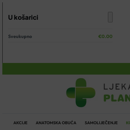
U košarici
Sveukupno
€
0.00
Nema proizvoda u košarici.
KOŠARICA
AKCIJE
ANATOMSKA OBUĆA
SAMOLIJEČENJE
K