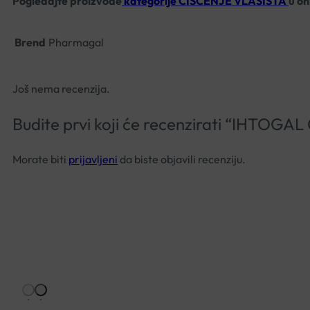
Pogledajte proizvode
kategorije ČIŠĆENJE VLASIŠTA
u on
Brend
Pharmagal
Još nema recenzija.
Budite prvi koji će recenzirati “IH
Morate biti
prijavljeni
da biste objavili recenziju.