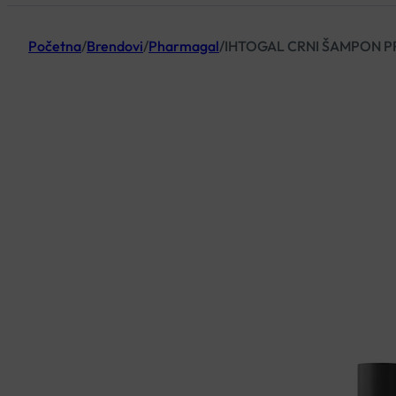
Početna
/
Brendovi
/
Pharmagal
/
IHTOGAL CRNI ŠAMPON P