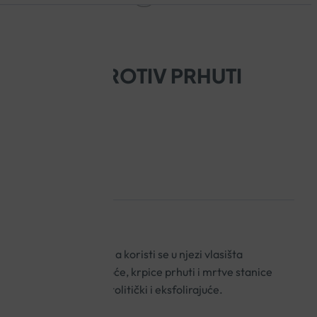
 ŠAMPON PROTIV PRHUTI
MAGAL
eksfolirajući učinak, a koristi se u njezi vlasišta
sište, uklanjanje masnoće, krpice prhuti i mrtve stanice
blago antiseptički,
keratolitički
i eksfolirajuće.