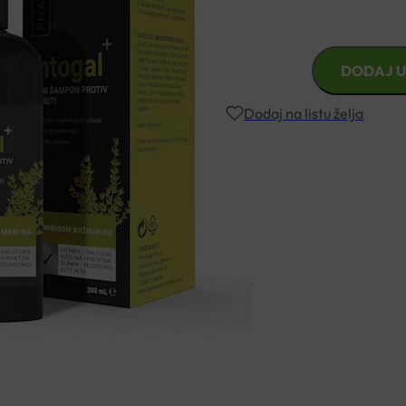
S mirisom ružmarina.
IHTOGAL
DODAJ U
CRNI
ŠAMPON
Dodaj na listu želja
PROTIV
PRHUTI
200ML
Besplatna dostava za narudžbe i
PHARMAGAL
količina
Rok isporuke: 2 – 5 dana
Naručite telefonski
+385 3355 400