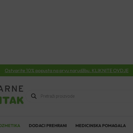
Ostvarite 10% popusta na prvu narudžbu. KLIKNITE OVDJE
Products
search
OZMETIKA
DODACI PREHRANI
MEDICINSKA POMAGALA