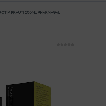
ROTIV PRHUTI 200ML PHARMAGAL
IHTOGAL CRNI
200ML PHAR
SKU:
C013098
€
14.50
Ihtogal Crni šampon ima snažan 
zahvaćenog s prhuti. Čisti vla
kože. Aktivni sastojci djeluje 