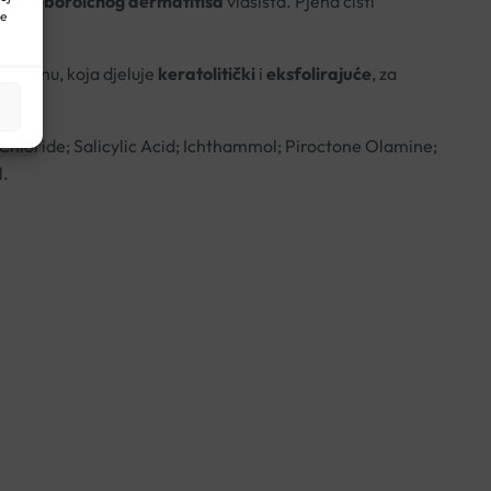
e
te
seboroičnog dermatitisa
vlasišta. Pjena čisti
ne
u kiselinu, koja djeluje
keratolitički
i
eksfolirajuće
, za
hloride; Salicylic Acid; Ichthammol; Piroctone Olamine;
l.