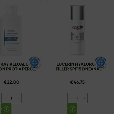
RAY KELUAL DS
EUCERIN HYALURON
N PROTIV PERUTI
FILLER SPF15 DNEVNA
100ML
KREMA NORMALNA
MJEŠOVITA KOŽA 50ML
€
22.00
€
46.75
DUCRAY
EUCERIN
KELUAL
HYALURON
DS
FILLER