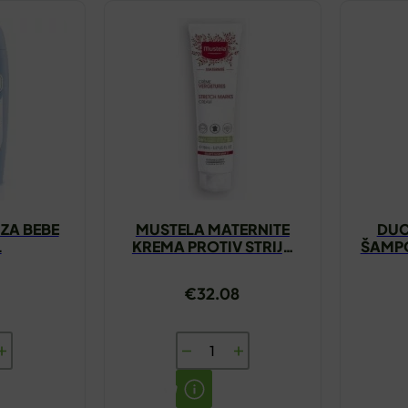
 ZA BEBE
MUSTELA MATERNITE
DUC
L
KREMA PROTIV STRIJA
ŠAMPO
250ML
€
32.08
N
MUSTELA
MATERNITE
KREMA