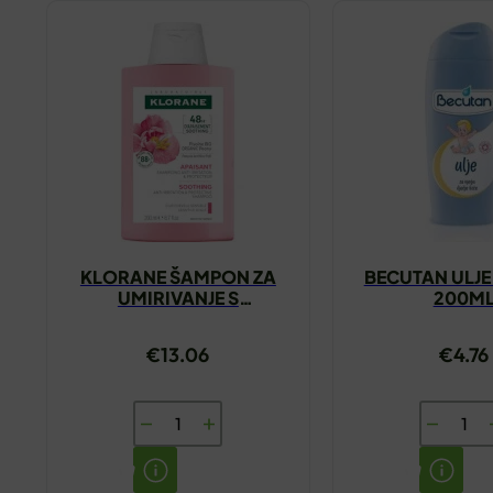
KLORANE ŠAMPON ZA
BECUTAN ULJE
UMIRIVANJE S
200M
ORGANSKIM BOŽUROM
200ML
€
13.06
€
4.76
KLORANE
BECUTA
ŠAMPON
ULJE
ZA
ZA