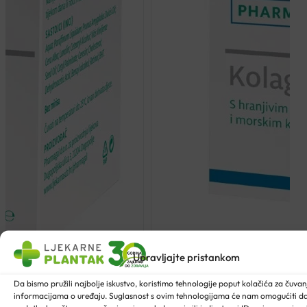
Upravljajte pristankom
Da bismo pružili najbolje iskustvo, koristimo tehnologije poput kolačića za čuvanje
informacijama o uređaju. Suglasnost s ovim tehnologijama će nam omogućiti 
0ML
PHA