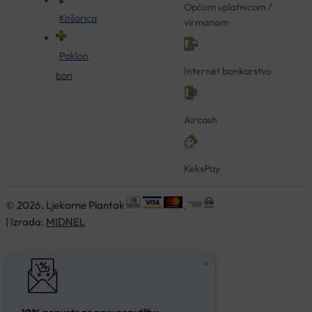
Općom uplatnicom /
Košarica
virmanom
Poklon
Internet bankarstvo
bon
Aircash
KeksPay
© 2026. Ljekarne Plantak
| Izrada:
MIDNEL