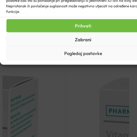
podatke kao što su ponašanje pri pregledavanju ili jedinstveni ID-ovi na ovoj web
Nepristanak ili povlačenje suglasnosti može negativno utjecati na određene karak
funkcije.
Prihvati
Zabrani
Pogledaj postavke