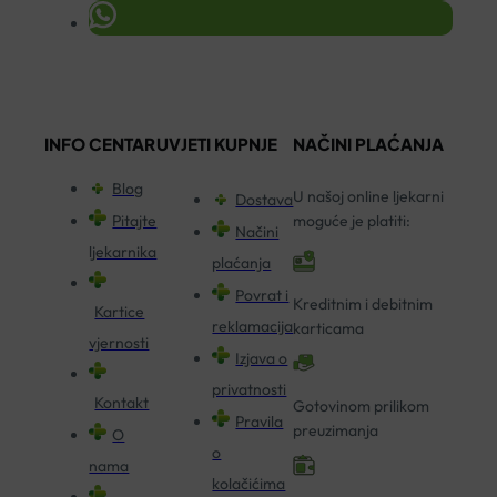
INFO CENTAR
UVJETI KUPNJE
NAČINI PLAĆANJA
Blog
U našoj online ljekarni
Dostava
Pitajte
moguće je platiti:
Načini
ljekarnika
plaćanja
Povrat i
Kreditnim i debitnim
Kartice
reklamacija
karticama
vjernosti
Izjava o
privatnosti
Kontakt
Gotovinom prilikom
Pravila
preuzimanja
O
o
nama
kolačićima