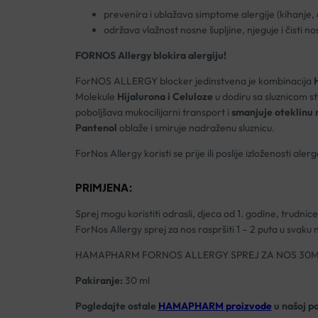
prevenira i ublažava simptome alergije (kihanje, 
održava vlažnost nosne šupljine, njeguje i čisti no
FORNOS Allergy blokira alergiju!
ForNOS ALLERGY blocker jedinstvena je kombinacija
Molekule
Hijalurona i Celuloze
u dodiru sa sluznicom 
poboljšava mukocilijarni transport i
smanjuje oteklinu 
Pantenol
oblaže i smiruje nadraženu sluznicu.
ForNos Allergy koristi se prije ili poslije izloženosti al
PRIMJENA:
Sprej mogu koristiti odrasli, djeca od 1. godine, trudnice i
ForNos Allergy sprej za nos raspršiti 1 – 2 puta u svaku
HAMAPHARM FORNOS ALLERGY SPREJ ZA NOS 30
Pakiranje:
30 ml
Pogledajte ostale
HAMAPHARM proizvode
u našoj p