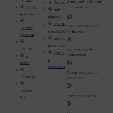
U našoj online ljekarni
Dostava
Pitajte
moguće je platiti:
Načini
ljekarnika
plaćanja
Povrat i
Kreditnim i debitnim
Kartice
reklamacija
karticama
vjernosti
Izjava o
privatnosti
Kontakt
Gotovinom prilikom
Pravila
preuzimanja
O
o
nama
kolačićima
Općom uplatnicom /
Košarica
virmanom
Poklon
Internet bankarstvo
bon