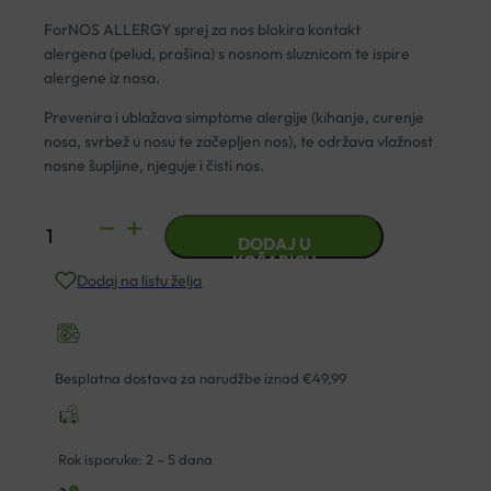
ForNOS ALLERGY sprej za nos blokira kontakt
alergena (pelud, prašina) s nosnom sluznicom te ispire
alergene iz nosa.
Prevenira i ublažava simptome alergije (kihanje, curenje
nosa, svrbež u nosu te začepljen nos), te održava vlažnost
nosne šupljine, njeguje i čisti nos.
HAMAPHARM
DODAJ U
FORNOS
KOŠARICU
Dodaj na listu želja
ALLERGY
SPREJ
ZA
NOS
Besplatna dostava za narudžbe iznad €49,99
30ML
količina
Rok isporuke: 2 – 5 dana