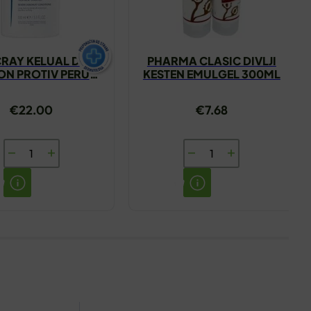
RAY KELUAL DS
PHARMA CLASIC DIVLJI
N PROTIV PERUTI
KESTEN EMULGEL 300ML
100ML
€
22.00
€
7.68
DUCRAY
PHARMA
KELUAL
CLASIC
DS
DIVLJI
ŠAMPON
KESTEN
PROTIV
EMULGEL
PERUTI
300ML
100ML
količina
količina