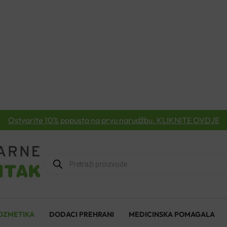
Ostvarite 10% popusta na prvu narudžbu. KLIKNITE OVDJE
Products
search
OZMETIKA
DODACI PREHRANI
MEDICINSKA POMAGALA