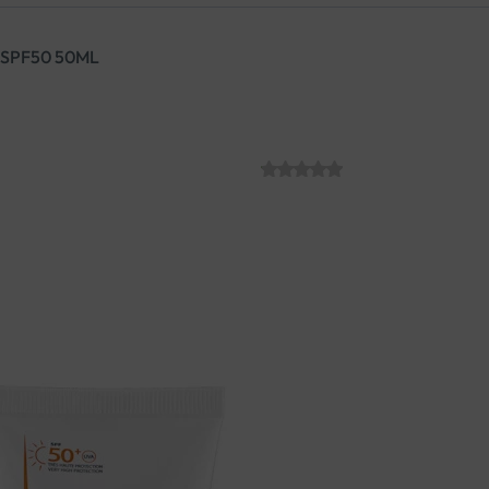
 SPF50 50ML
DUCRAY KERAC
SKU:
C012962
€
22.50
Ducray Keracnyl UV SPF50 flui
ponovnu pojavu nakon prestan
suncu. „Dry touch“ tekstura i 
Za masna koža sklona stvara