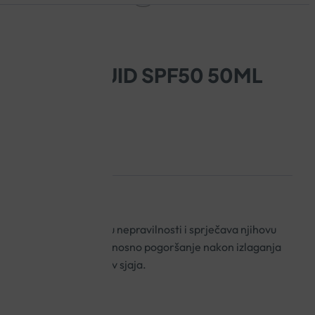
NYL UV FLUID SPF50 50ML
d pridonosi smanjenju nepravilnosti i sprječava njihovu
ka izlaganja suncu, odnosno pogoršanje nakon izlaganja
dugotrajan učinak protiv sjaja.
nju akni!