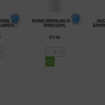
XOMEGA
AVENE TERMALNA VODA
DUC
IJENTNA
SPREJ 50ML
ŠAMPO
00ML
0
€
5.96
AVENE
TERMALNA
A
VODA
OL
SPREJ
ENTNA
50ML
količina