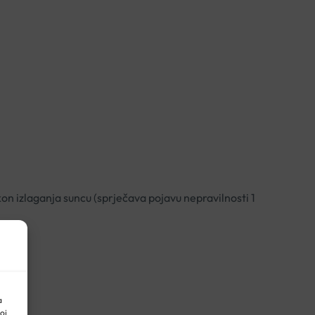
n izlaganja suncu (sprječava pojavu nepravilnosti 1
a
oj