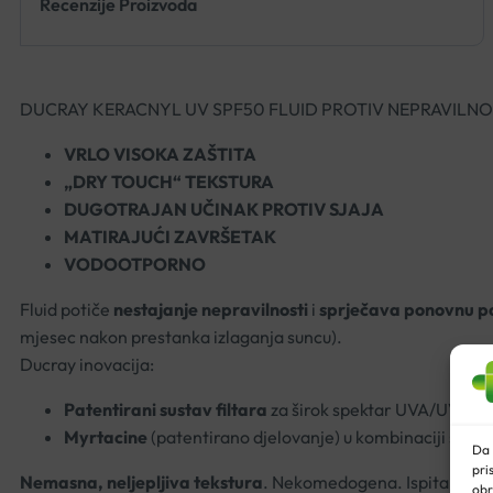
Recenzije Proizvoda
DUCRAY KERACNYL UV SPF50 FLUID PROTIV NEPRAVILNO
VRLO VISOKA ZAŠTITA
„DRY TOUCH“ TEKSTURA
DUGOTRAJAN UČINAK PROTIV SJAJA
MATIRAJUĆI ZAVRŠETAK
VODOOTPORNO
Fluid potiče
nestajanje nepravilnosti
i
sprječava ponovnu p
mjesec nakon prestanka izlaganja suncu).
Ducray inovacija:
Patentirani sustav filtara
za širok spektar UVA/UVB zaš
Myrtacine
(patentirano djelovanje) u kombinaciji s
Cel
Da 
pri
Nemasna, neljepljiva tekstura
. Nekomedogena. Ispitano p
obr