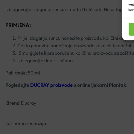
web
Izbjegavajte izlaganje suncu između 11 i 16 sati. Ne ostajte p
kar
PRIMJENA:
Prije izlaganja suncu nanesite proizvod u količini dulji
Često ponovite nanošenje proizvoda kako biste održali v
.Smanjujete li preporučenu količinu proizvoda za zaštitu
Izbjegavajte dodir s očima.
Pakiranje: 50 ml
Pogledajte
DUCRAY proizvode
u online ljekarni Plantak.
Brend
Ducray
Još nema recenzija.