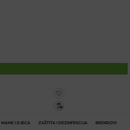
0
MAME I DJECA
ZAŠTITA I DEZINFEKCIJA
BRENDOVI
0