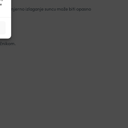
ne
a. Prekomjerno izlaganje suncu može biti opasno
ručnikom.