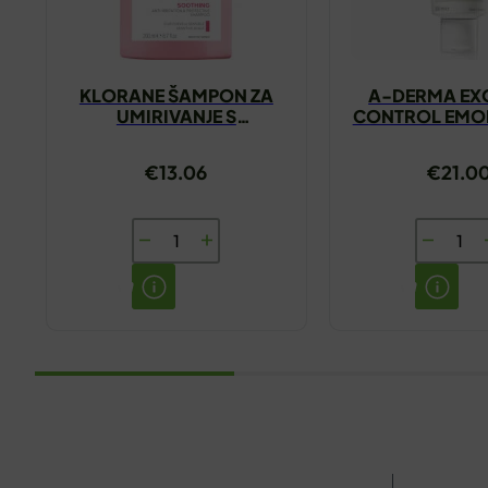
KLORANE ŠAMPON ZA
A-DERMA E
UMIRIVANJE S
CONTROL EMOL
ORGANSKIM BOŽUROM
KREMA 2
200ML
€
13.06
€
21.0
KLORANE
A-
ŠAMPON
DERMA
ZA
EXOMEG
UMIRIVANJE
CONTR
S
EMOLIJ
ORGANSKIM
KREMA
BOŽUROM
200ML
200ML
količina