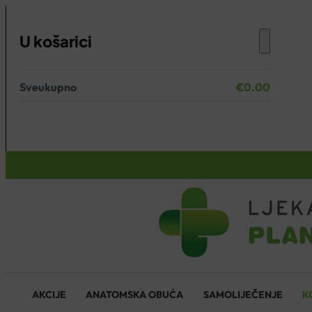
U košarici
Sveukupno
€
0.00
Nema proizvoda u košarici.
KOŠARICA
AKCIJE
ANATOMSKA OBUĆA
SAMOLIJEČENJE
K