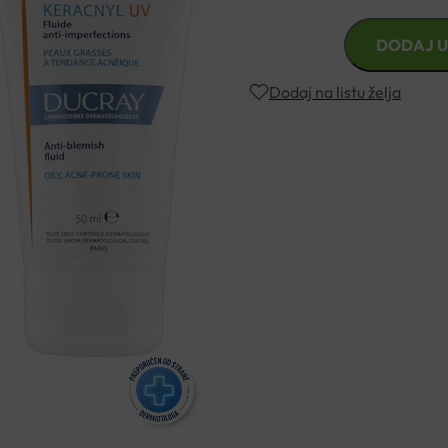
DUCRAY
DODAJ U
KERACNYL
UV
Dodaj na listu želja
FLUID
SPF50
50ML
Besplatna dostava za narudžbe i
količina
Rok isporuke: 2 – 5 dana
Naručite telefonski
+385 3355 400