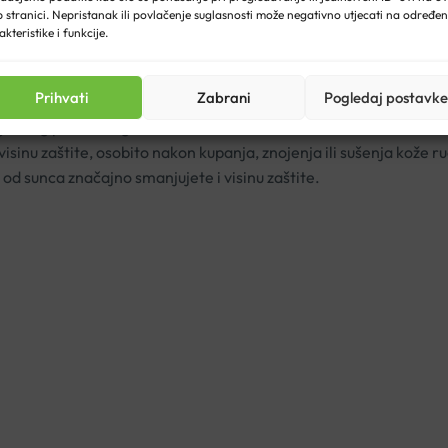
 stranici. Nepristanak ili povlačenje suglasnosti može negativno utjecati na određe
redugo na suncu čak i kada koristite proizvod za zaštitu od sunc
akteristike i funkcije.
Prihvati
Zabrani
Pogledaj postavke
2
ne jednog prsta (2mg/cm
) na lice i vrat.
isinu zaštite, osobito nakon kupanja, znojenja ili sušenja kože 
 od sunca značajno smanjujete i visinu zaštite.