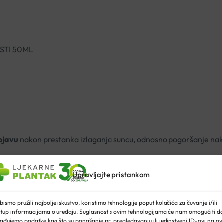
STI 50ML
ojavu
nakon prestanka izlaganja suncu, odnosno pogoršanje nako
Upravljajte pristankom
tite, fotostabilan
astrolom
potiče uklanjanje nepravilnosti
bismo pružili najbolje iskustvo, koristimo tehnologije poput kolačića za čuvanje i/ili
stup informacijama o uređaju. Suglasnost s ovim tehnologijama će nam omogućiti d
od dermatološkim nadzorom.
ađujemo podatke kao što su ponašanje pri pregledavanju ili jedinstveni ID-ovi na ov