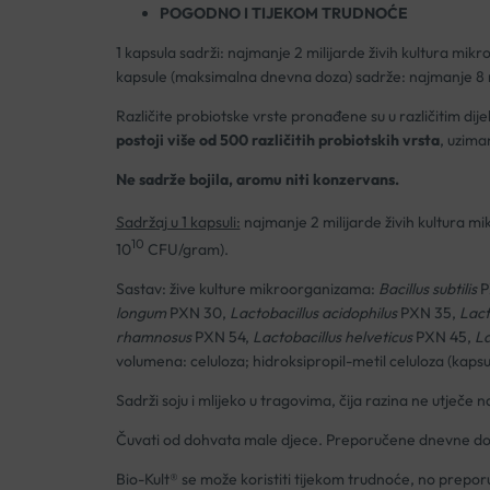
POGODNO I TIJEKOM TRUDNOĆE
1 kapsula sadrži: najmanje 2 milijarde živih kultura mi
kapsule (maksimalna dnevna doza) sadrže: najmanje 8 mi
Različite probiotske vrste pronađene su u različitim di
postoji više od 500 različitih probiotskih vrsta
, uzima
Ne sadrže bojila, aromu niti konzervans.
Sadržaj u 1 kapsuli:
najmanje 2 milijarde živih kultura m
10
10
CFU/gram).
Sastav: žive kulture mikroorganizama:
Bacillus subtilis
P
longum
PXN 30,
Lactobacillus acidophilus
PXN 35,
Lact
rhamnosus
PXN 54,
Lactobacillus helveticus
PXN 45,
La
volumena: celuloza; hidroksipropil-metil celuloza (kapsu
Sadrži soju i mlijeko u tragovima, čija razina ne utječe
Čuvati od dohvata male djece. Preporučene dnevne doze
Bio-Kult® se može koristiti tijekom trudnoće, no preporuč