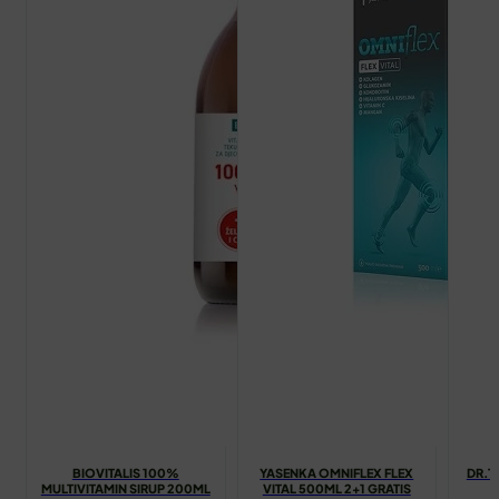
BIOVITALIS 100%
YASENKA OMNIFLEX FLEX
DR.T
MULTIVITAMIN SIRUP 200ML
VITAL 500ML 2+1 GRATIS