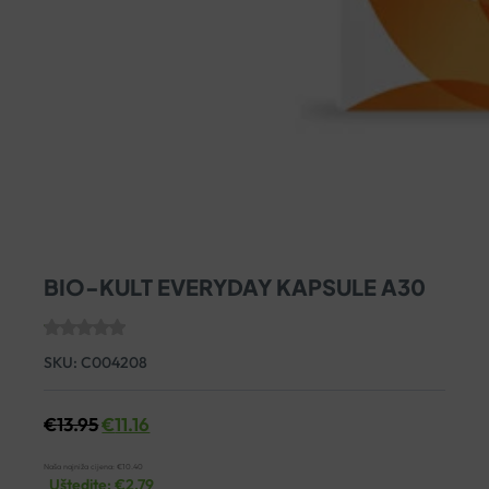
BIO-KULT EVERYDAY KAPSULE A30
SKU:
C004208
€
13.95
€
11.16
Naša najniža cijena:
€
10.40
Uštedite:
€
2.79