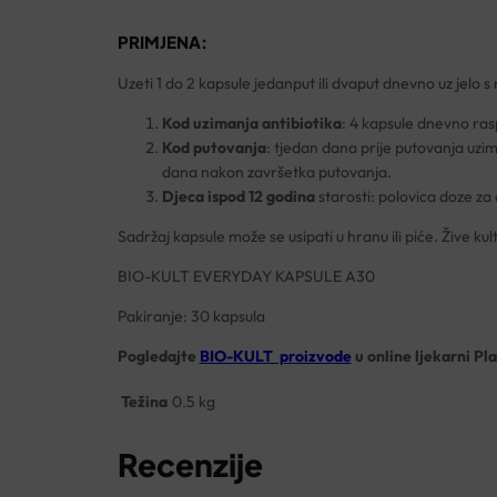
PRIMJENA:
Uzeti 1 do 2 kapsule jedanput ili dvaput dnevno uz jelo s
Kod uzimanja antibiotika
: 4 kapsule dnevno rasp
Kod putovanja
: tjedan dana prije putovanja uzi
dana nakon završetka putovanja.
Djeca ispod 12 godina
starosti: polovica doze za
Sadržaj kapsule može se usipati u hranu ili piće. Žive 
BIO-KULT EVERYDAY KAPSULE A30
Pakiranje: 30 kapsula
Pogledajte
BIO-KULT proizvode
u online ljekarni Pl
Težina
0.5 kg
Recenzije