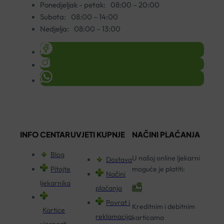
Ponedjeljak - petak:
08:00 – 20:00
Subota:
08:00 – 14:00
Nedjelja:
08:00 – 13:00
INFO CENTAR
UVJETI KUPNJE
NAČINI PLAĆANJA
Blog
U našoj online ljekarni
Dostava
Pitajte
moguće je platiti:
Načini
ljekarnika
plaćanja
Povrat i
Kreditnim i debitnim
Kartice
reklamacija
karticama