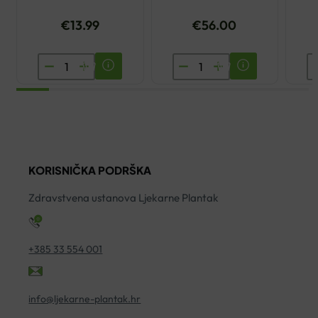
€
13.99
€
56.00
BIOVITALIS
YASENKA
D
100%
OMNIFLEX
I
MULTIVITAMIN
FLEX
T
SIRUP
VITAL
K
200ML
500ML
5
količina
2+1
ko
KORISNIČKA PODRŠKA
GRATIS
količina
Zdravstvena ustanova Ljekarne Plantak
+385 33 554 001
info@ljekarne-plantak.hr