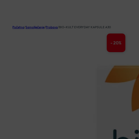
KOŠARICA
Početna
/
Samoliječenje
/
Probava
/
BIO-KULT EVERYDAY KAPSULE A30
- 20%