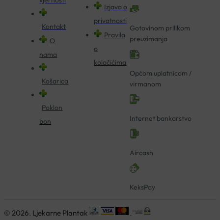
vjernosti
Izjava o
privatnosti
Kontakt
Gotovinom prilikom
Pravila
preuzimanja
O
o
nama
kolačićima
Općom uplatnicom /
Košarica
virmanom
Poklon
Internet bankarstvo
bon
Aircash
KeksPay
© 2026. Ljekarne Plantak