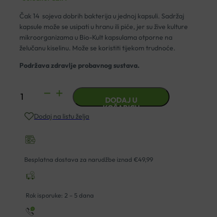
Čak 14 sojeva dobrih bakterija u jednoj kapsuli. Sadržaj
kapsule može se usipati u hranu ili piće, jer su žive kulture
mikroorganizama u Bio-Kult kapsulama otporne na
želučanu kiselinu. Može se koristiti tijekom trudnoće.
Podržava zdravlje probavnog sustava.
BIO-
DODAJ U
KULT
KOŠARICU
Dodaj na listu želja
EVERYDAY
KAPSULE
A30
količina
Besplatna dostava za narudžbe iznad €49,99
Rok isporuke: 2 – 5 dana