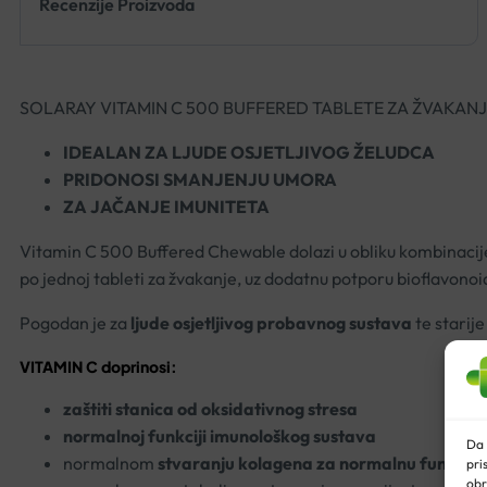
Recenzije Proizvoda
SOLARAY VITAMIN C 500 BUFFERED TABLETE ZA ŽVAKANJ
IDEALAN ZA LJUDE OSJETLJIVOG ŽELUDCA
PRIDONOSI SMANJENJU UMORA
ZA JAČANJE IMUNITETA
Vitamin C 500 Buffered Chewable dolazi u obliku kombinacije 
po jednoj tableti za žvakanje, uz dodatnu potporu bioflavonoi
Pogodan je za
ljude osjetljivog probavnog sustava
te starij
VITAMIN C doprinosi:
zaštiti stanica od oksidativnog stresa
normalnoj funkciji imunološkog sustava
Da 
normalnom
stvaranju kolagena za normalnu funkciju 
pri
obr