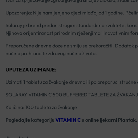
tvar za sprječavanje zgrudnjavanja silicijev dioksid, stabiliza
Upozorenja: Nije namijenjeno djeci mlađoj od 1 godine. Pčelinj
Solaray je brend predan strogim standardima kvalitete, koris
Njihova
orijentiranost
prirodnim rješenjima i inovativnim for
Preporučene dnevne doze ne smiju se prekoračiti. Dodatak pr
načina prehrane te zdravog načina života.
UPUTE ZA UZIMANJE:
Uzimati 1 tabletu za žvakanje dnevno ili po preporuci stručne
SOLARAY VITAMIN C 500 BUFFERED TABLETE ZA ŽVAKANJ
Količina: 100 tableta za žvakanje
Pogledajte kategoriju
VITAMIN C
u online ljekarni Plantak.