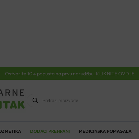
Ostvarite 10% popusta na prvu narudžbu. KLIKNITE OVDJE
Products
search
OZMETIKA
DODACI PREHRANI
MEDICINSKA POMAGALA