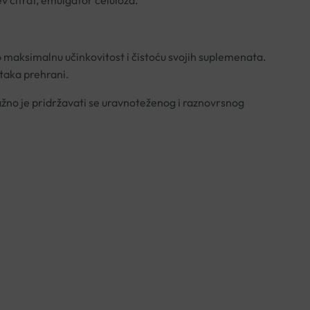
ev citrat, emulgator celuloza.
o maksimalnu učinkovitost i čistoću svojih suplemenata.
taka prehrani.
žno je pridržavati se uravnoteženog i raznovrsnog