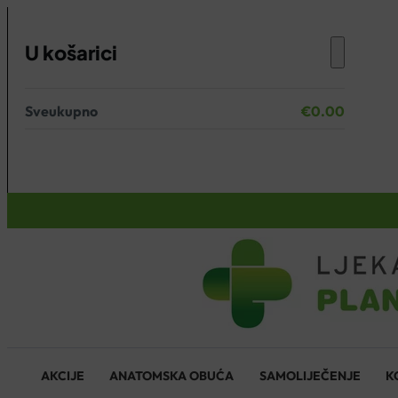
U košarici
Sveukupno
€
0.00
Nema proizvoda u košarici.
KOŠARICA
AKCIJE
ANATOMSKA OBUĆA
SAMOLIJEČENJE
K