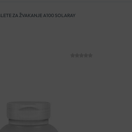
BLETE ZA ŽVAKANJE A100 SOLARAY
VITAMIN C 500
ŽVAKANJE A10
SKU:
€
23.20
Osigurava
500 mg blagog, be
dodatnu potporu bioflavonoida,
normalnih kostiju.