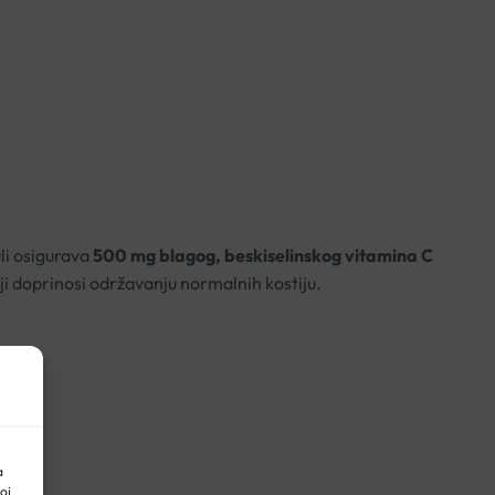
li osigurava
500 mg blagog, beskiselinskog vitamina C
ji doprinosi održavanju normalnih kostiju.
a
oj