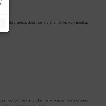
ne
rencijacije stanica, doprinosi normalnoj
funkciji mišića
,
krvi.
oka), prirodna aroma mandarine i druge prirodne arome,