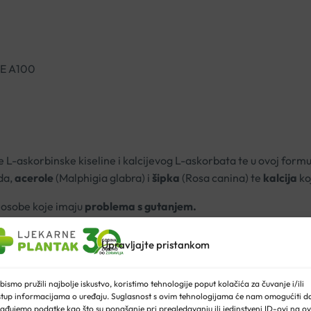
E A100
L-askorbinske kiseline i kalcijevog L-askorbata te u ovoj formu
da,
acerole
(Malphigia glabra) i
šipka
(Rosa canina) te
kalcija
ko
e osobe koje imaju
problema s gutanjem.
Upravljajte pristankom
bismo pružili najbolje iskustvo, koristimo tehnologije poput kolačića za čuvanje i/ili
kostiju
, hrskavice, kože, krvnih žila te zubi i desni
stup informacijama o uređaju. Suglasnost s ovim tehnologijama će nam omogućiti d
ađujemo podatke kao što su ponašanje pri pregledavanju ili jedinstveni ID-ovi na ov