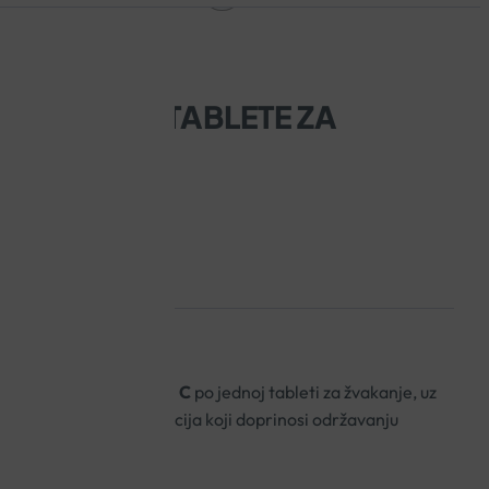
 BUFFERED TABLETE ZA
0 SOLARAY
skiselinskog vitamina C
po jednoj tableti za žvakanje, uz
 acerole i šipka te kalcija koji doprinosi održavanju