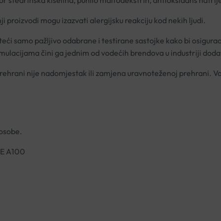
tor stearinska kiselina, punilo maltodekstrin, antioksidans natrij
i proizvodi mogu izazvati alergijsku reakciju kod nekih ljudi.
teći samo pažljivo odabrane i testirane sastojke kako bi osigura
mulacijama čini ga jednim od vodećih brendova u industriji doda
ehrani nije nadomjestak ili zamjena uravnoteženoj prehrani. Va
 osobe.
E A100