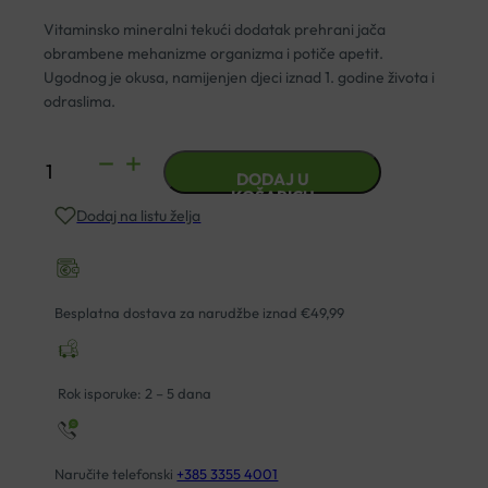
Vitaminsko mineralni tekući dodatak prehrani jača
obrambene mehanizme organizma i potiče apetit.
Ugodnog je okusa, namijenjen djeci iznad 1. godine života i
odraslima.
DR.THEISS
DODAJ U
MULTI-
KOŠARICU
Dodaj na listu želja
VITAMOL
SIRUP
200ML
količina
Besplatna dostava za narudžbe iznad €49,99
Rok isporuke: 2 – 5 dana
Naručite telefonski
+385 3355 4001