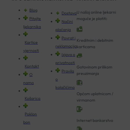
Blog
U našoj online ljekarni
Dostava
Pitajte
moguće je platiti:
Načini
ljekarnika
plaćanja
Povrat i
Kreditnim i debitnim
Kartice
reklamacija
karticama
vjernosti
Izjava o
privatnosti
Kontakt
Gotovinom prilikom
Pravila
preuzimanja
O
o
nama
kolačićima
Općom uplatnicom /
Košarica
virmanom
Poklon
Internet bankarstvo
bon