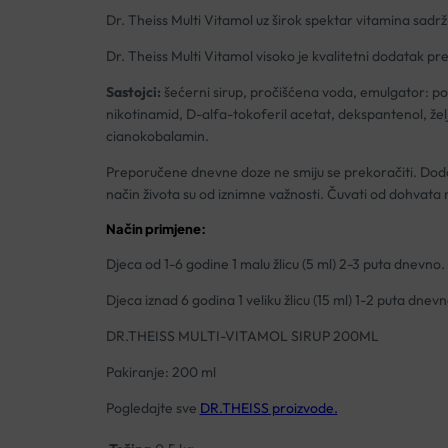
Dr. Theiss Multi Vitamol uz širok spektar vitamina sadrži
Dr. Theiss Multi Vitamol visoko je kvalitetni dodatak p
Sastojci:
šećerni sirup, pročišćena voda, emulgator: poli
nikotinamid, D-alfa-tokoferil acetat, dekspantenol, željez
cianokobalamin.
Preporučene dnevne doze ne smiju se prekoračiti. Doda
način života su od iznimne važnosti. Čuvati od dohvata 
Način primjene:
Djeca od 1-6 godine 1 malu žlicu (5 ml) 2-3 puta dnevno.
Djeca iznad 6 godina 1 veliku žlicu (15 ml) 1-2 puta dnevn
DR.THEISS MULTI-VITAMOL SIRUP 200ML
Pakiranje: 200 ml
Pogledajte sve
DR.THEISS proizvode.