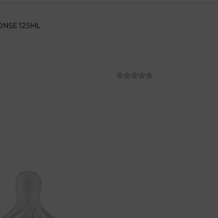
ONSE 125ML
AVENT BOČICA
SKU:
C012179
€
12.91
Ergonomsku bočicu lako je uh
tijekom hranjenja, čak i mal
kada beba aktivno pije.
Sisač protoka 2, za bebe od 