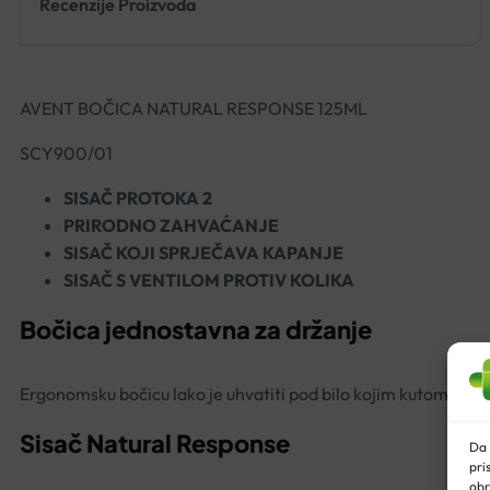
Recenzije Proizvoda
AVENT BOČICA NATURAL RESPONSE 125ML
SCY900/01
SISAČ PROTOKA 2
PRIRODNO ZAHVAĆANJE
SISAČ KOJI SPRJEČAVA KAPANJE
SISAČ S VENTILOM PROTIV KOLIKA
Bočica jednostavna za držanje
Ergonomsku bočicu lako je uhvatiti pod bilo kojim kutom za 
Sisač Natural Response
Da 
pri
obr