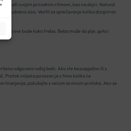
i i disati svojim prirodnim ritmom, kao na dojci. Natural
ne
bi da udobno sisa. Ventil za sprečavanje kolika dizajniran
šaja da sve bude kako treba. Beba može da pije, guta i
ršeno odgovara vašoj bebi. Ako ste bezuspješno ili s
ač. Protok mlijeka povezan je s time koliko će
ijekom hranjenja, pokušajte s većom brzinom protoka. Ako se