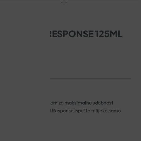
 NATURAL RESPONSE 125ML
vatiti pod bilo kojim kutom za maksimalnu udobnost
im rukama. Sisač Natural Response ispušta mlijeko samo
0+ mjeseci.