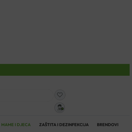
0
MAME I DJECA
ZAŠTITA I DEZINFEKCIJA
BRENDOVI
0