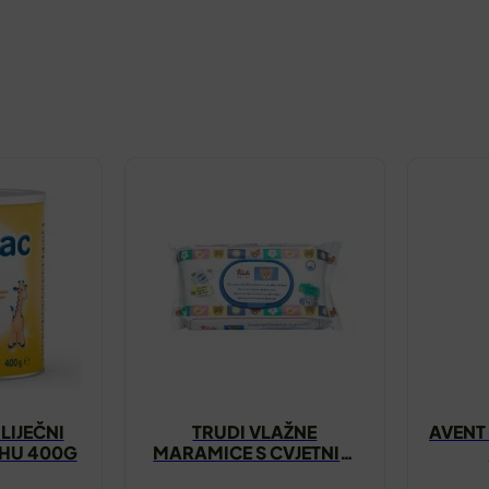
LIJEČNI
TRUDI VLAŽNE
AVENT
AHU 400G
MARAMICE S CVJETNIM
NEKTAROM