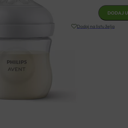
AVENT
DODAJ U
BOČICA
NATURAL
Dodaj na listu želja
RESPONSE
125ML
količina
Besplatna dostava za narudžbe i
Rok isporuke: 2 – 5 dana
Naručite telefonski
+385 3355 400