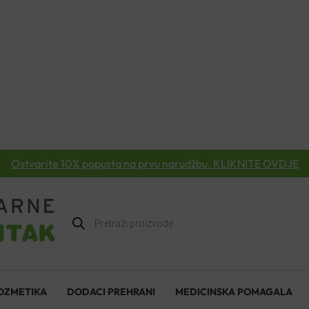
Ostvarite 10% popusta na prvu narudžbu. KLIKNITE OVDJE
Products
search
OZMETIKA
DODACI PREHRANI
MEDICINSKA POMAGALA