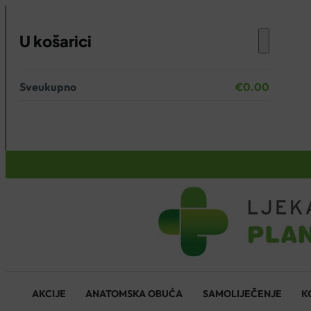
U košarici
Sveukupno
€
0.00
Nema proizvoda u košarici.
KOŠARICA
AKCIJE
ANATOMSKA OBUĆA
SAMOLIJEČENJE
K