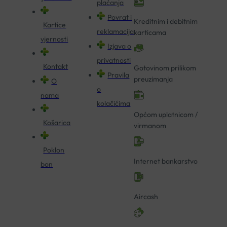
plaćanja
Povrat i
Kreditnim i debitnim
Kartice
reklamacija
karticama
vjernosti
Izjava o
privatnosti
Kontakt
Gotovinom prilikom
Pravila
preuzimanja
O
o
nama
kolačićima
Općom uplatnicom /
Košarica
virmanom
Poklon
Internet bankarstvo
bon
Aircash