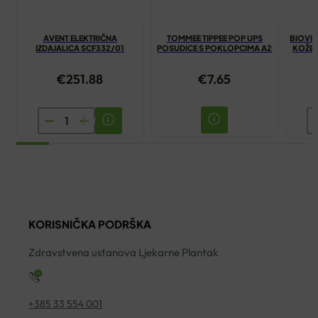
AVENT ELEKTRIČNA
TOMMEE TIPPEE POP UPS
BIOVIT
IZDAJALICA SCF332/01
POSUDICE S POKLOPCIMA A2
KOŽE 
€
251.88
€
7.65
AVENT
B
ELEKTRIČNA
E
IZDAJALICA
Z
SCF332/01
N
količina
K
S
KORISNIČKA PODRŠKA
AT
15
Zdravstvena ustanova Ljekarne Plantak
M
ko
+385 33 554 001