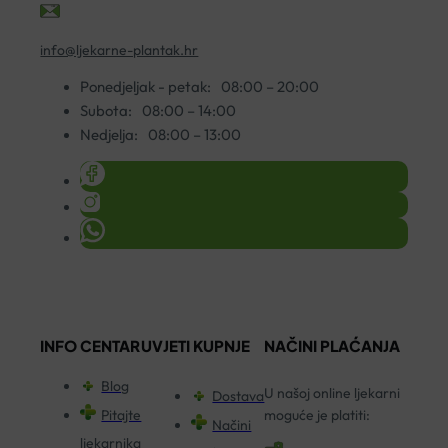
info@ljekarne-plantak.hr
Ponedjeljak - petak:
08:00 – 20:00
Subota:
08:00 – 14:00
Nedjelja:
08:00 – 13:00
INFO CENTAR
UVJETI KUPNJE
NAČINI PLAĆANJA
Blog
U našoj online ljekarni
Dostava
Pitajte
moguće je platiti:
Načini
ljekarnika