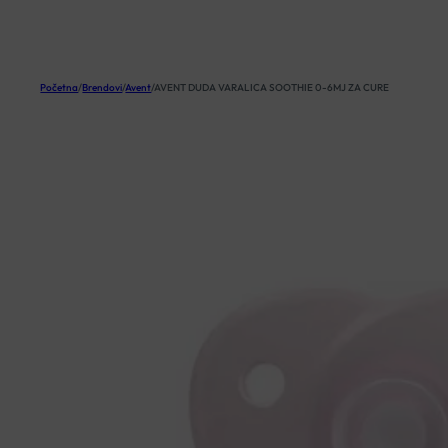
KOŠARICA
Početna
/
Brendovi
/
Avent
/
AVENT DUDA VARALICA SOOTHIE 0-6MJ ZA CURE