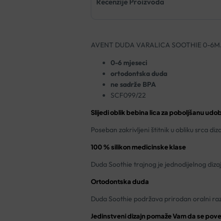
Recenzije Proizvoda
AVENT DUDA VARALICA SOOTHIE 0-6M
0-6 mjeseci
ortodontska duda
ne sadrže BPA
SCF099/22
Slijedi oblik bebina lica za poboljšanu udo
Poseban zakrivljeni štitnik u obliku srca di
100 % silikon medicinske klase
Duda Soothie trajnog je jednodijelnog dizaj
Ortodontska duda
Duda Soothie podržava prirodan oralni razv
Jedinstveni dizajn pomaže Vam da se pov