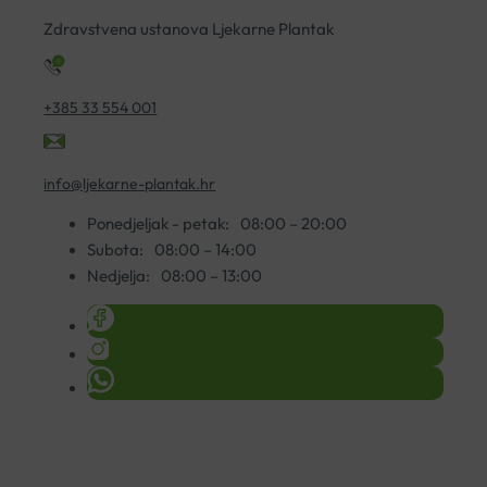
200ML
ko
Zdravstvena ustanova Ljekarne Plantak
količina
+385 33 554 001
info@ljekarne-plantak.hr
Ponedjeljak - petak:
08:00 – 20:00
Subota:
08:00 – 14:00
Nedjelja:
08:00 – 13:00