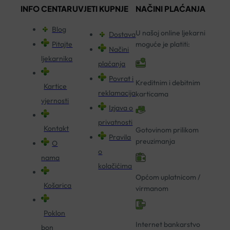
INFO CENTAR
UVJETI KUPNJE
NAČINI PLAĆANJA
Blog
U našoj online ljekarni
Dostava
Pitajte
moguće je platiti:
Načini
ljekarnika
plaćanja
Povrat i
Kreditnim i debitnim
Kartice
reklamacija
karticama
vjernosti
Izjava o
privatnosti
Kontakt
Gotovinom prilikom
Pravila
preuzimanja
O
o
nama
kolačićima
Općom uplatnicom /
Košarica
virmanom
Poklon
Internet bankarstvo
bon