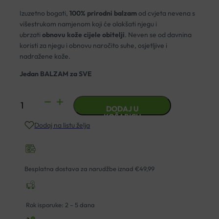
Izuzetno bogati,
100% prirodni balzam
od cvjeta nevena s
višestrukom namjenom koji će olakšati njegu i
ubrzati
obnovu kože cijele obitelji
. Neven se od davnina
koristi za njegu i obnovu naročito suhe, osjetljive i
nadražene kože.
Jedan BALZAM za SVE
BIOVITALIS
DODAJ U
NEVEN
KOŠARICU
Dodaj na listu želja
BALZAM
KONCENTRIRANI
50ML
količina
Besplatna dostava za narudžbe iznad €49,99
Rok isporuke: 2 – 5 dana