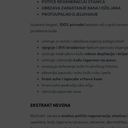
POTIČE REGENERACIJU STANICA
UBRZAVA ZARASTANJE RANA I OŽILJAKA
PROTUUPALNO DJELOVANJE
Izuzetno bogati,
100% prirodni
balzam od cvjeta nevena
probleme kože.
umiruje crvenilo i ublažava osjećaj zategnutosti
njeguje i štiti bradavice
tijekom perioda dojenja
umiruje nadraženu kožu
nakon depilacije i brija
umiruje i obnavlja
kožu izgorenu na suncu
smanjuje zatezanje kože trudničkog trbuha
obnavlja ispucalu i suhu kožu ruku i peta
hrani suhe i ispucale vrhove kose
hrani suho područje oko očiju
obnavlja ispucale usne
EKSTRAKT NEVENA
Ekstrakt nevena
snažno potiče regeneraciju stanica i 
opeklina, kožu izgorenu na suncu, ekcema, dermatitisa,