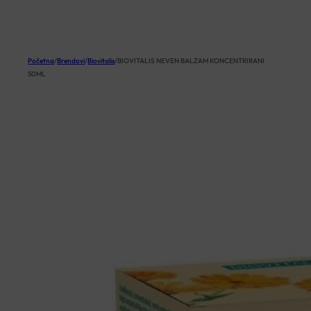
KOŠARICA
Početna
/
Brendovi
/
Biovitalis
/
BIOVITALIS NEVEN BALZAM KONCENTRIRANI
50ML