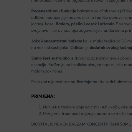
hemeroida, reume te tegoba uzrokovanih upaljenim miši
Regenerativnu funkciju
balzama pojačali smo s još dva
odlično nadopunjuje neven, a uz to i potiče obnovu ran
jačanju kose.
Badem, pčelinji vosak i vitamin E
su ovdj
svojstava. I svi ovi sastojci odgovaraju standardima pr
Jako koncentrirani balzam
koji u maloj teglici od 50 
na neki od sastojaka. Odličan je
dodatak svakoj kućnoj
Samo šest sastojaka
je dovoljno za nahranjenu i obnov
esencije. Rađen je po tradicionalnoj recepturi, ali s
malom pakiranju.
Proizvod nije testiran na životinjama. Ne sadrži sintets
PRIMJENA:
Nanijeti u tankom sloju na čistu i suhu kožu, više 
U vrijeme trudnoće i dojenja, balzam se može kori
BIOVITALIS NEVEN BALZAM KONCENTRIRANI 50ML