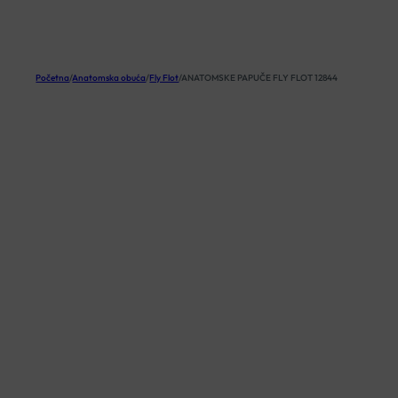
KOŠARICA
Početna
/
Anatomska obuća
/
Fly Flot
/
ANATOMSKE PAPUČE FLY FLOT 12844