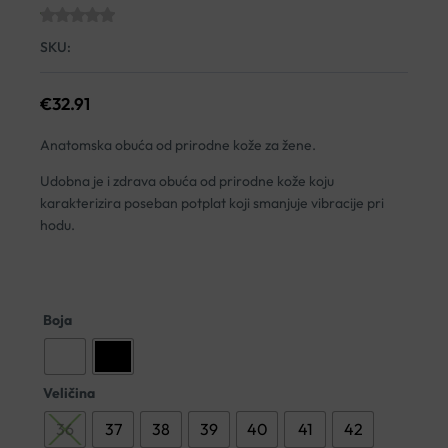
SKU:
€
32.91
Anatomska obuća od prirodne kože za žene.
Udobna je i zdrava obuća od prirodne kože koju
karakterizira poseban potplat koji smanjuje vibracije pri
hodu.
Boja
Veličina
36
37
38
39
40
41
42