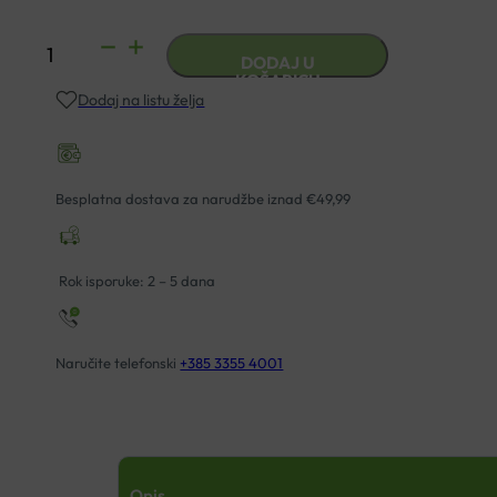
ANATOMSKE
DODAJ U
PAPUČE
KOŠARICU
Dodaj na listu želja
FLY
FLOT
12844
količina
Besplatna dostava za narudžbe iznad €49,99
Rok isporuke: 2 – 5 dana
Naručite telefonski
+385 3355 4001
Opis