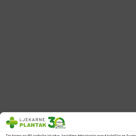
Da bismo pružili najbolje iskustvo, koristimo tehnologije poput kolačića za ču