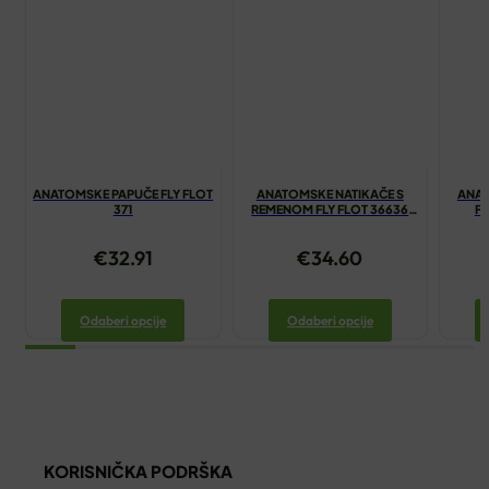
ANATOMSKE PAPUČE FLY FLOT
ANATOMSKE NATIKAČE S
ANAT
371
REMENOM FLY FLOT 36636
F
CRNA
€
32.91
€
34.60
Odaberi opcije
Odaberi opcije
KORISNIČKA PODRŠKA