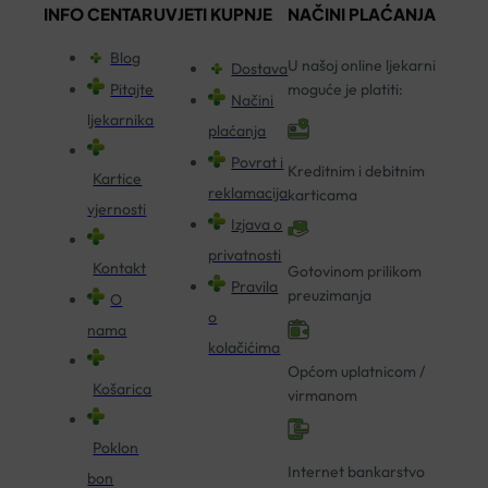
INFO CENTAR
UVJETI KUPNJE
NAČINI PLAĆANJA
Blog
U našoj online ljekarni
Dostava
Pitajte
moguće je platiti:
Načini
ljekarnika
plaćanja
Povrat i
Kreditnim i debitnim
Kartice
reklamacija
karticama
vjernosti
Izjava o
privatnosti
Kontakt
Gotovinom prilikom
Pravila
preuzimanja
O
o
nama
kolačićima
Općom uplatnicom /
Košarica
virmanom
Poklon
Internet bankarstvo
bon