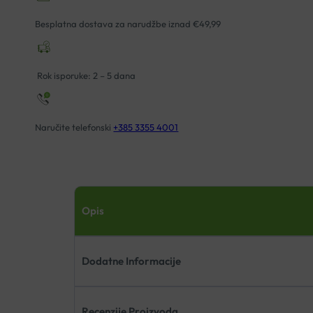
500ML
+
Besplatna dostava za narudžbe iznad €49,99
HOT
AND
COLD
Rok isporuke: 2 – 5 dana
GEL
GRATIS
količina
Naručite telefonski
+385 3355 4001
Opis
Dodatne Informacije
Recenzije Proizvoda