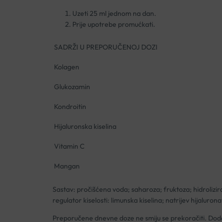
Uzeti 25 ml jednom na dan.
Prije upotrebe promućkati.
SADRŽI U PREPORUČENOJ DOZI
Kolagen
Glukozamin
Kondroitin
Hijaluronska kiselina
Vitamin C
Mangan
Sastav: pročišćena voda; saharoza; fruktoza; hidrolizira
regulator kiselosti: limunska kiselina; natrijev hijalur
Preporučene dnevne doze ne smiju se prekoračiti. Doda