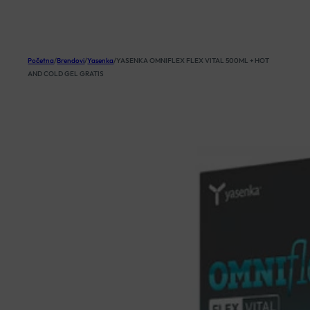
KOŠARICA
Početna
/
Brendovi
/
Yasenka
/
YASENKA OMNIFLEX FLEX VITAL 500ML + HOT
AND COLD GEL GRATIS