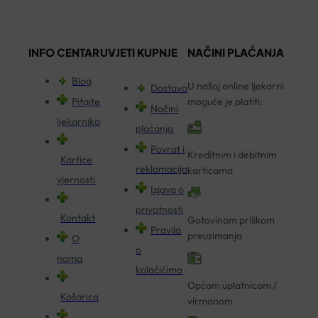
INFO CENTAR
UVJETI KUPNJE
NAČINI PLAĆANJA
Blog
U našoj online ljekarni
Dostava
Pitajte
moguće je platiti:
Načini
ljekarnika
plaćanja
Povrat i
Kreditnim i debitnim
Kartice
reklamacija
karticama
vjernosti
Izjava o
privatnosti
Kontakt
Gotovinom prilikom
Pravila
preuzimanja
O
o
nama
kolačićima
Općom uplatnicom /
Košarica
virmanom