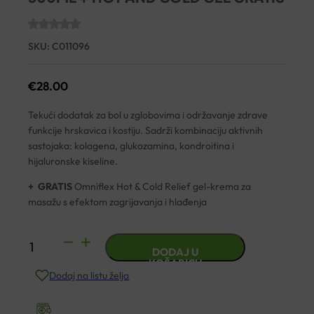
SKU:
C011096
€
28.00
Tekući dodatak za bol u zglobovima i održavanje zdrave
funkcije hrskavica i kostiju. Sadrži kombinaciju aktivnih
sastojaka: kolagena, glukozamina, kondroitina i
hijaluronske kiseline.
+ GRATIS
Omniflex Hot & Cold Relief gel-krema za
masažu s efektom zagrijavanja i hlađenja
YASENKA
DODAJ U
OMNIFLEX
KOŠARICU
Dodaj na listu želja
FLEX
VITAL