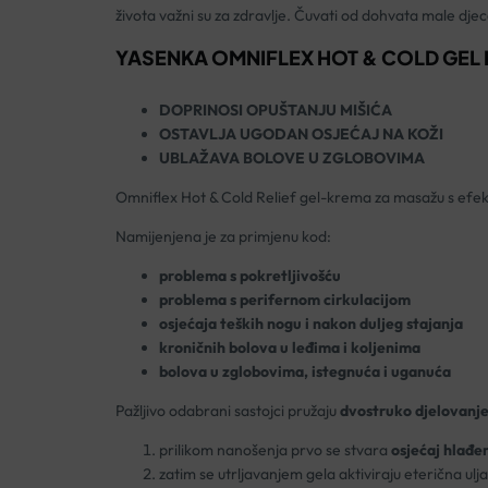
života važni su za zdravlje. Čuvati od dohvata male djec
YASENKA OMNIFLEX HOT & COLD GEL
DOPRINOSI OPUŠTANJU MIŠIĆA
OSTAVLJA UGODAN OSJEĆAJ NA KOŽI
UBLAŽAVA BOLOVE U ZGLOBOVIMA
Omniflex Hot & Cold Relief gel-krema za masažu s efektom
Namijenjena je za primjenu kod:
problema s pokretljivošću
problema s perifernom cirkulacijom
osjećaja teških nogu i nakon duljeg stajanja
kroničnih bolova u leđima i koljenima
bolova u zglobovima, istegnuća i uganuća
Pažljivo odabrani sastojci pružaju
dvostruko djelovanje
prilikom nanošenja prvo se stvara
osjećaj hlađe
zatim se utrljavanjem gela aktiviraju eterična ulj