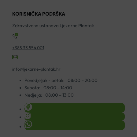
1L
A20
A
količina
KORISNIČKA PODRŠKA
količina
ko
Zdravstvena ustanova Ljekarne Plantak
+385 33 554 001
info@ljekarne-plantak.hr
Ponedjeljak - petak:
08:00 – 20:00
Subota:
08:00 – 14:00
Nedjelja:
08:00 – 13:00