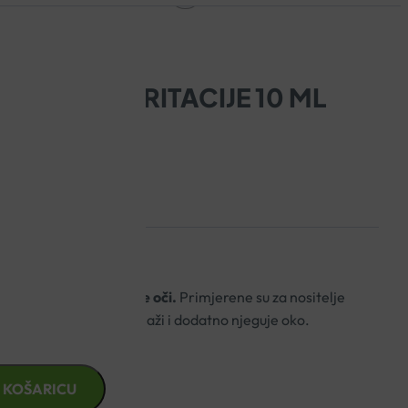
OČI PROTIV IRITACIJE 10 ML
lo te njeguje osjetljive oči.
Primjerene su za nositelje
 stvara zaštitni film, vlaži i dodatno njeguje oko.
 KOŠARICU