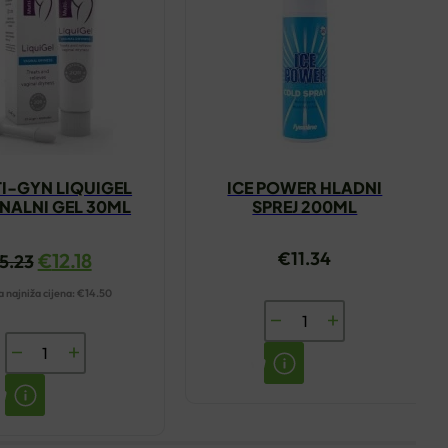
I-GYN LIQUIGEL
ICE POWER HLADNI
NALNI GEL 30ML
SPREJ 200ML
€
11.34
€
12.18
15.23
 najniža cijena:
€
14.50
ICE
POWER
MULTI-
HLADNI
GYN
SPREJ
LIQUIGEL
200ML
VAGINALNI