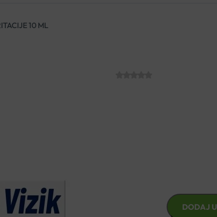
RITACIJE 10 ML
VIZIK KAPI ZA 
SKU:
C010748
€
10.90
Ublažava jače iritacije, crveni
kontaktnih leća. Provitamin B5
VIZIK
DODAJ U
KAPI