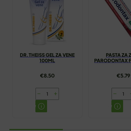
DR.THEISS GEL ZA VENE
PASTA ZA 
100ML
PARODONTAX F
75ML
€
8.50
€
5.79
DR.THEISS
PASTA
GEL
ZA
ZA
ZUBE
VENE
PARODO
100ML
FLUORI