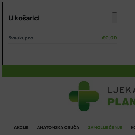
U košarici
Sveukupno
€
0.00
Nema proizvoda u košarici.
KOŠARICA
AKCIJE
ANATOMSKA OBUĆA
SAMOLIJEČENJE
K