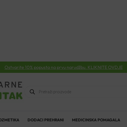
Ostvarite 10% popusta na prvu narudžbu. KLIKNITE OVDJE
Products
search
OZMETIKA
DODACI PREHRANI
MEDICINSKA POMAGALA