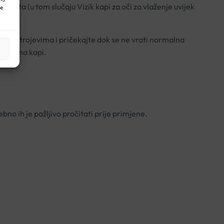
inuta (u tom slučaju Vizik kapi za oči za vlaženje uvijek
ne
jte strojevima i pričekajte dok se ne vrati normalna
količina kapi.
no ih je pažljivo pročitati prije primjene.