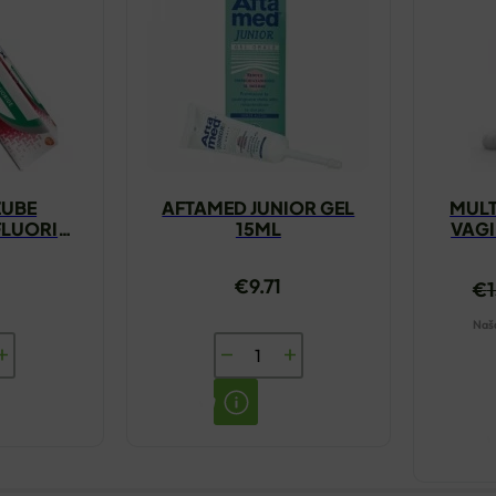
ZUBE
AFTAMED JUNIOR GEL
MULT
LUORIDE
15ML
VAGI
€
9.71
€
Naša
AFTAMED
JUNIOR
GEL
NTAX
15ML
DE
količina