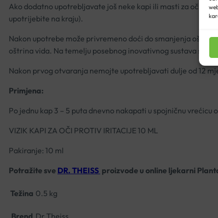
Ako dodatno upotrebljavate još neke kapi ili masti za oči, izm
web
kar
upotrijebite na kraju).
Nakon upotrebe može privremeno doći do smanjenja oštrine vi
oštrina vida. Na temelju posebnog inovativnog sustava sa ster
Nakon prvog otvaranja nemojte upotrebljavati dulje od 12 mj
Primjena:
Po jednu kap 3 – 5 puta dnevno nakapati u spojničnu vrećicu ok
VIZIK KAPI ZA OČI PROTIV IRITACIJE 10 ML
Pakiranje: 10 ml
Potražite sve
DR. THEISS
proizvode u online ljekarni Plant
Težina
0.5 kg
Brend
Dr.Theiss