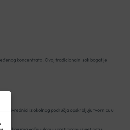
jeđenog koncentrata. Ovaj tradicionalni sok bogat je
oljoprivrednici iz okolnog područja opskrbljuju tvornicu u
a
amin A koji ima važnu ulogu u pretvaranju svjetlosti u
oj