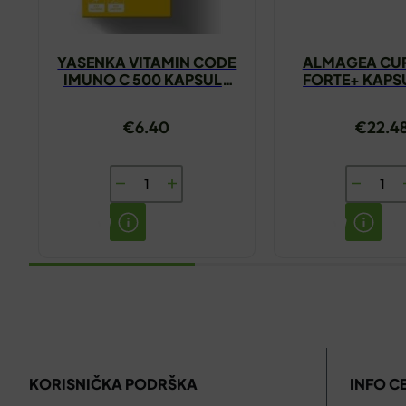
YASENKA VITAMIN CODE
ALMAGEA CU
IMUNO C 500 KAPSULE
FORTE+ KAPS
A30
€
6.40
€
22.4
YASENKA
ALMAGE
VITAMIN
CURCUM
CODE
FORTE+
IMUNO
KAPSUL
C
A30
500
količina
KAPSULE
A30
KORISNIČKA PODRŠKA
INFO C
količina