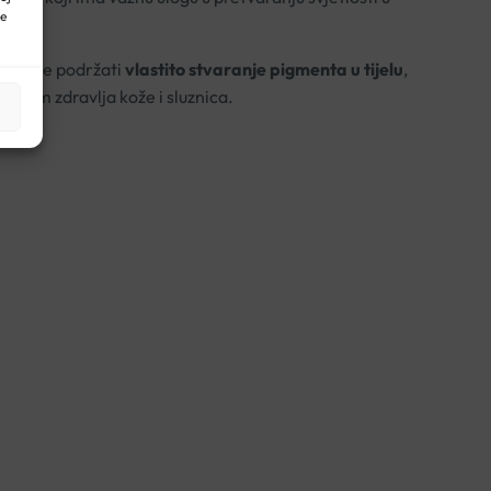
ne
de može podržati
vlastito stvaranje pigmenta u tijelu
,
njem zdravlja kože i sluznica.