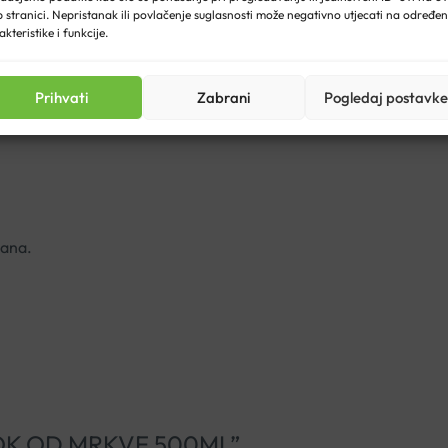
 stranici. Nepristanak ili povlačenje suglasnosti može negativno utjecati na određe
pukog poboljšanja vida.
akteristike i funkcije.
tite od sunca. Redovita konzumacija hrane koja sadrži karotenoi
vitamina A je ta što može povećati
otpornost na infekcije
održava
Prihvati
Zabrani
Pogledaj postavke
dana.
TA SOK OD MRKVE 500ML”