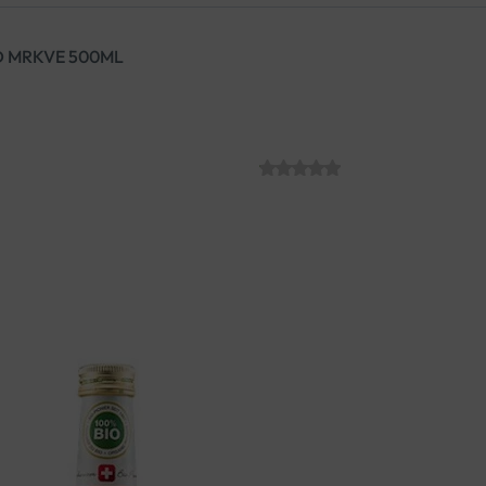
D MRKVE 500ML
BIOTTA SOK O
SKU:
€
3.87
Sok napravljen u potpunosti 
dodanog šećera, bez bojila, k
prirodnim vitaminom A koji p
100% prirodno i organsko!