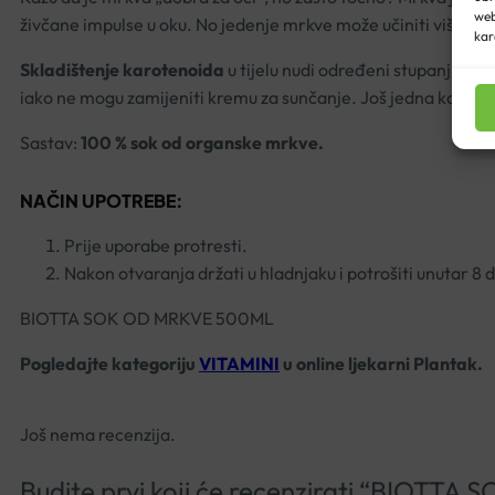
web
živčane impulse u oku. No jedenje mrkve može učiniti više od 
kar
Skladištenje karotenoida
u tijelu nudi određeni stupanj zaš
iako ne mogu zamijeniti kremu za sunčanje. Još jedna korist 
Sastav:
100 % sok od organske mrkve.
NAČIN UPOTREBE:
Prije uporabe protresti.
Nakon otvaranja držati u hladnjaku i potrošiti unutar 8 
BIOTTA SOK OD MRKVE 500ML
Pogledajte kategoriju
VITAMINI
u online ljekarni Plantak.
Još nema recenzija.
Budite prvi koji će recenzirati “BIOT