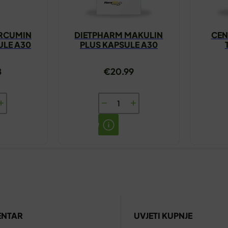
RCUMIN
DIETPHARM MAKULIN
CEN
ULE A30
PLUS KAPSULE A30
8
€
20.99
A
DIETPHARM
IN
MAKULIN
PLUS
E
KAPSULE
A30
količina
ENTAR
UVJETI KUPNJE