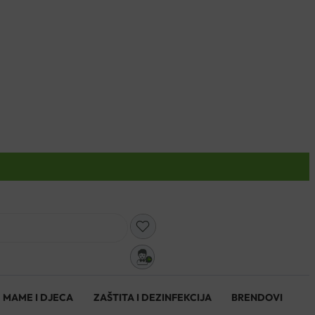
0
MAME I DJECA
ZAŠTITA I DEZINFEKCIJA
BRENDOVI
0