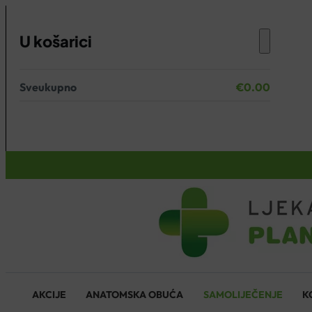
U košarici
Sveukupno
€
0.00
Nema proizvoda u košarici.
KOŠARICA
AKCIJE
ANATOMSKA OBUĆA
SAMOLIJEČENJE
K