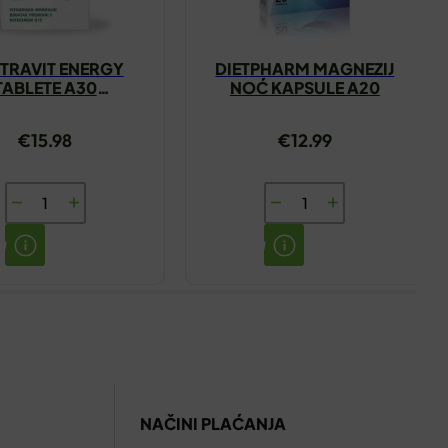
TRAVIT ENERGY
DIETPHARM MAGNEZIJ
TABLETE A30
NOĆ KAPSULE A20
DIETPHARM
€
15.98
€
12.99
CENTRAVIT
DIETPHARM
ENERGY
MAGNEZIJ
TABLETE
NOĆ
A30
KAPSULE
DIETPHARM
A20
količina
količina
NAČINI PLAĆANJA