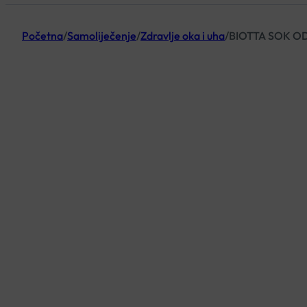
Početna
/
Samoliječenje
/
Zdravlje oka i uha
/
BIOTTA SOK O