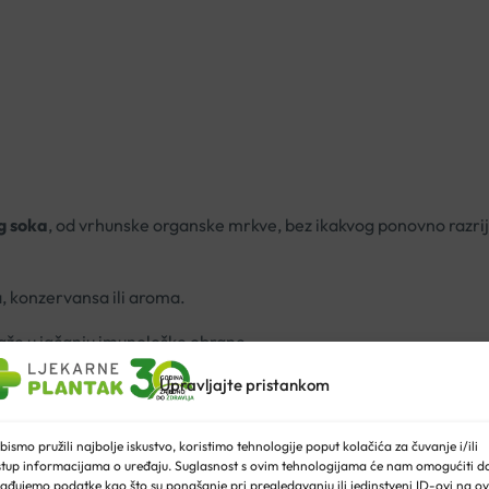
g soka
, od vrhunske organske mrkve, bez ikakvog ponovno razri
a, konzervansa ili aroma.
že u jačanju imunološke obrane.
Upravljajte pristankom
e mrkve i prvi je sok u povijesti proizveden u Biotti. Organski p
no pažnje.
bismo pružili najbolje iskustvo, koristimo tehnologije poput kolačića za čuvanje i/ili
stup informacijama o uređaju. Suglasnost s ovim tehnologijama će nam omogućiti d
osebno
bogata beta-karotenom
koji ljudsko tijelo pretvara u vit
ađujemo podatke kao što su ponašanje pri pregledavanju ili jedinstveni ID-ovi na ov