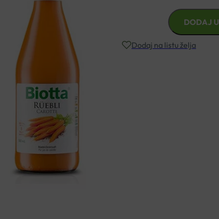
BIOTTA
DODAJ U
SOK
OD
Dodaj na listu želja
MRKVE
500ML
količina
Besplatna dostava za narudžbe i
Rok isporuke: 2 – 5 dana
Naručite telefonski
+385 3355 400