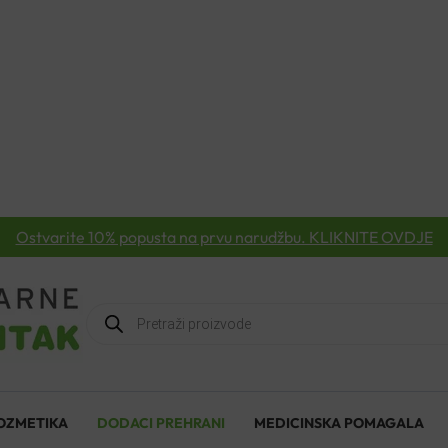
Ostvarite 10% popusta na prvu narudžbu. KLIKNITE OVDJE
Products
search
OZMETIKA
DODACI PREHRANI
MEDICINSKA POMAGALA