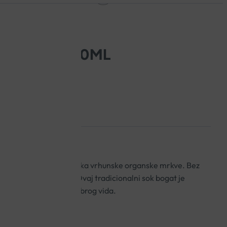
D MRKVE 500ML
od direktno prešanog soka vrhunske organske mrkve. Bez
onzervansa ili aroma. Ovaj tradicionalni sok bogat je
omaže u održavanju dobrog vida.