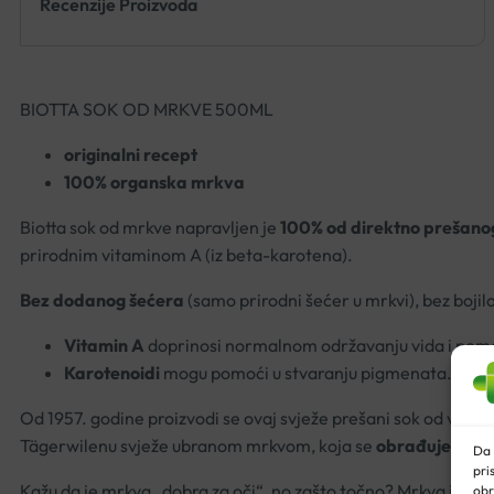
Recenzije Proizvoda
BIOTTA SOK OD MRKVE 500ML
originalni recept
100% organska mrkva
Biotta sok od mrkve napravljen je
100% od direktno prešano
prirodnim vitaminom A (iz beta-karotena).
Bez dodanog šećera
(samo prirodni šećer u mrkvi), bez bojil
Vitamin A
doprinosi normalnom održavanju vida i poma
Karotenoidi
mogu pomoći u stvaranju pigmenata.
Od 1957. godine proizvodi se ovaj svježe prešani sok od vrhunsk
Tägerwilenu svježe ubranom mrkvom, koja se
obrađuje s pu
Da 
pri
Kažu da je mrkva „dobra za oči“, no zašto točno? Mrkva je p
obr