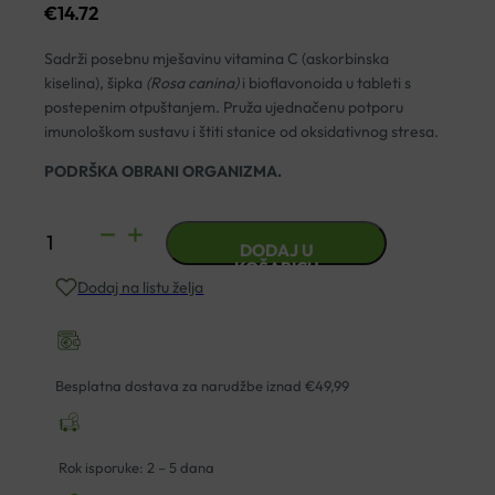
€
14.72
Sadrži posebnu mješavinu vitamina C (askorbinska
kiselina), šipka
(Rosa canina)
i bioflavonoida u tableti s
postepenim otpuštanjem. Pruža ujednačenu potporu
imunološkom sustavu i štiti stanice od oksidativnog stresa.
PODRŠKA OBRANI ORGANIZMA.
VITAMIN
DODAJ U
C
KOŠARICU
Dodaj na listu želja
500+
SR
TABLETE
S
Besplatna dostava za narudžbe iznad €49,99
POSTEPENIM
OTPUŠTANJEM
A100
Rok isporuke: 2 – 5 dana
KAL