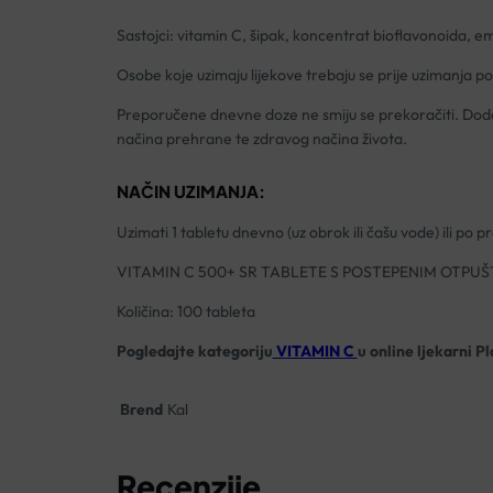
Sastojci: vitamin C, šipak, koncentrat bioflavonoida, emu
Osobe koje uzimaju lijekove trebaju se prije uzimanja p
Preporučene dnevne doze ne smiju se prekoračiti. Doda
načina prehrane te zdravog načina života.
NAČIN UZIMANJA:
Uzimati 1 tabletu dnevno (uz obrok ili čašu vode) ili po 
VITAMIN C 500+ SR TABLETE S POSTEPENIM OTPUŠ
Količina: 100 tableta
Pogledajte kategoriju
VITAMIN C
u online ljekarni P
Brend
Kal
Recenzije