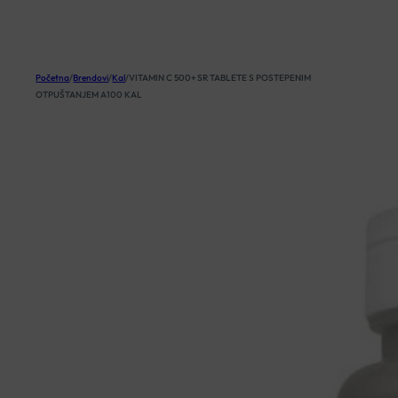
KOŠARICA
Početna
/
Brendovi
/
Kal
/
VITAMIN C 500+ SR TABLETE S POSTEPENIM
OTPUŠTANJEM A100 KAL