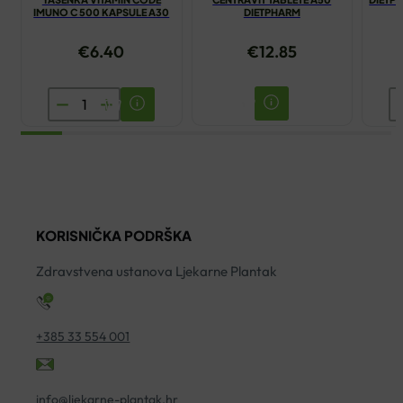
IMUNO C 500 KAPSULE A30
DIETPHARM
€
6.40
€
12.85
YASENKA
D
VITAMIN
K
CODE
10
IMUNO
P
C
K
500
A
KORISNIČKA PODRŠKA
KAPSULE
ko
A30
Zdravstvena ustanova Ljekarne Plantak
količina
+385 33 554 001
info@ljekarne-plantak.hr