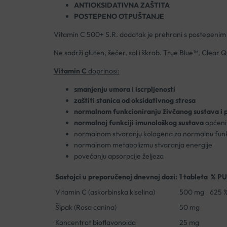
ANTIOKSIDATIVNA ZAŠTITA
POSTEPENO OTPUŠTANJE
Vitamin C 500+ S.R. dodatak je prehrani s postepenim 
Ne sadrži gluten, šećer, sol i škrob. True Blue™, Clear Q
Vitamin C
doprinosi:
smanjenju umora i iscrpljenosti
zaštiti stanica od oksidativnog stresa
normalnom funkcioniranju živčanog sustava i ps
normalnoj funkciji imunološkog sustava
općenit
normalnom stvaranju kolagena za normalnu funkciju
normalnom metabolizmu stvaranja energije
povećanju apsorpcije željeza
Sastojci u preporučenoj dnevnoj dozi:
1 tableta
% PU
Vitamin C (askorbinska kiselina)
500 mg
625 
Šipak (Rosa canina)
50 mg
Koncentrat bioflavonoida
25 mg