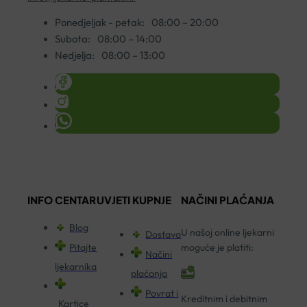
Ponedjeljak - petak:
08:00 – 20:00
Subota:
08:00 – 14:00
Nedjelja:
08:00 – 13:00
INFO CENTAR
UVJETI KUPNJE
NAČINI PLAĆANJA
Blog
U našoj online ljekarni
Dostava
Pitajte
moguće je platiti:
Načini
ljekarnika
plaćanja
Povrat i
Kreditnim i debitnim
Kartice