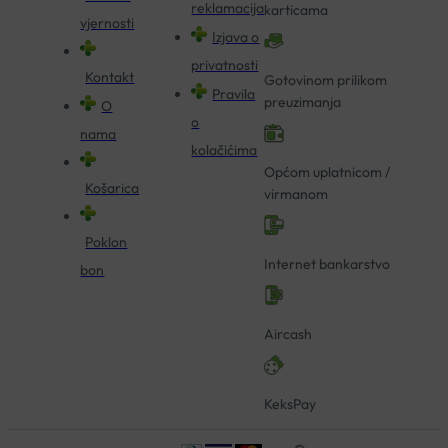
reklamacija
karticama
vjernosti
Izjava o
privatnosti
Kontakt
Gotovinom prilikom
Pravila
preuzimanja
O
o
nama
kolačićima
Općom uplatnicom /
Košarica
virmanom
Poklon
Internet bankarstvo
bon
Aircash
KeksPay