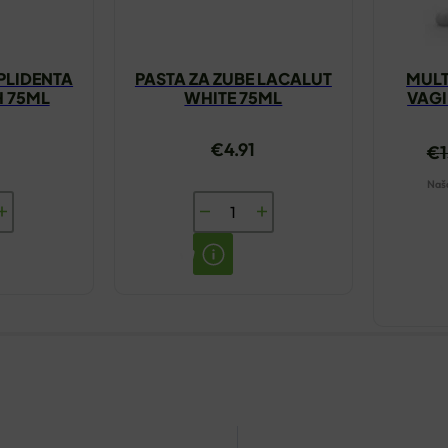
 PLIDENTA
PASTA ZA ZUBE LACALUT
MULT
H 75ML
WHITE 75ML
VAGI
€
4.91
€
Naša
PASTA
ZA
ZUBE
A
LACALUT
WHITE
75ML
količina