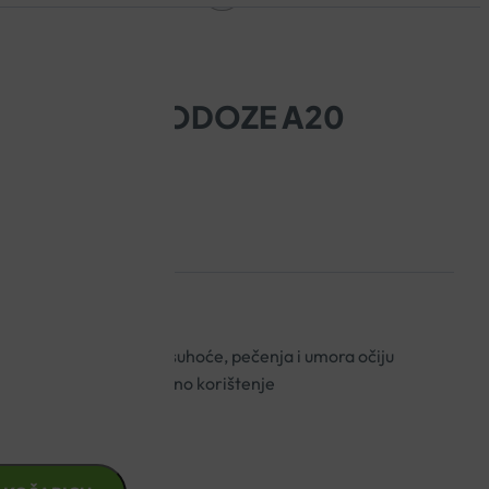
ZA OČI MONODOZE A20
iju u slučaju osjećaja suhoće, pečenja i umora očiju
ine 0,30 ml za višekratno korištenje
 (krute ili meke)