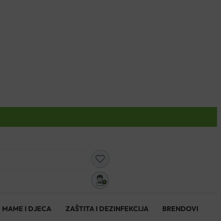
0
MAME I DJECA
ZAŠTITA I DEZINFEKCIJA
BRENDOVI
0