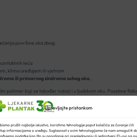
štećenja površine oka zbog:
 kontaktnih leća
m, klima uređajem ili vjetrom
ndroma ili primarnog sindroma suhog oka.
dni polimer koji se također nalazi i u ljudskom oku. Posebne fizi
ja vode. Na površini oka stvara stabilan film koji se treptanje
je hipotonična.
Upravljajte pristankom
ada. Pakirani su u pojedinačnim dozama veličine 0,30 ml. Zat
bismo pružili najbolje iskustvo, koristimo tehnologije poput kolačića za čuvanje i/ili
stup informacijama o uređaju. Suglasnost s ovim tehnologijama će nam omogućiti d
ađujemo podatke kao što su ponašanje pri pregledavanju ili jedinstveni ID-ovi na ov