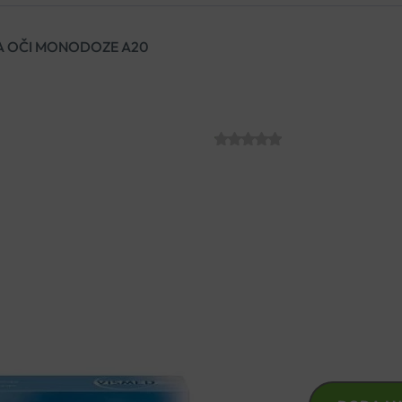
ZA OČI MONODOZE A20
VISMED KAPI 
SKU:
C004253
€
10.30
Otopina za podmazivanje oč
20 pojedinačnih doza velič
Pogodno i uz kontaktne leće
VISMED