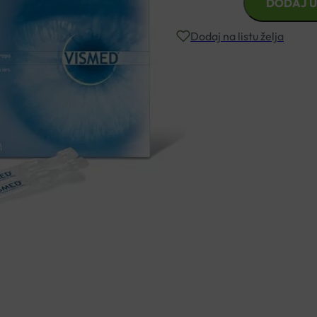
DODAJ U
KAPI
ZA
Dodaj na listu želja
OČI
MONODOZE
A20
Besplatna dostava za narudžbe i
količina
Rok isporuke: 2 – 5 dana
Naručite telefonski
+385 3355 400