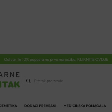
Ostvarite 10% popusta na prvu narudžbu. KLIKNITE OVDJE
Products
search
OZMETIKA
DODACI PREHRANI
MEDICINSKA POMAGALA