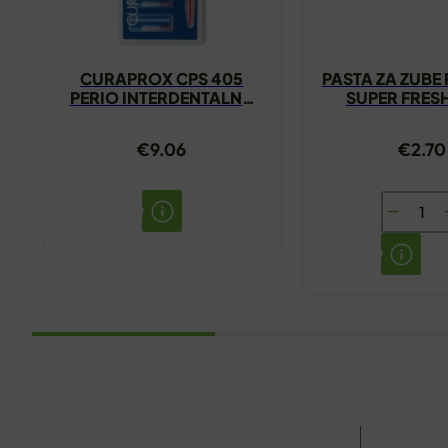
CURAPROX CPS 405
PASTA ZA ZUBE
PERIO INTERDENTALNA
SUPER FRES
ČETKICA
€
9.06
€
2.70
PASTA
ZA
ZUBE
PLIDENT
SUPER
FRESH
75ML
količina