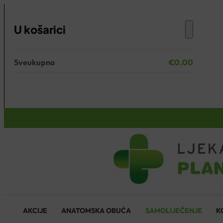
U košarici
Sveukupno
€
0.00
Nema proizvoda u košarici.
KOŠARICA
AKCIJE
ANATOMSKA OBUĆA
SAMOLIJEČENJE
K