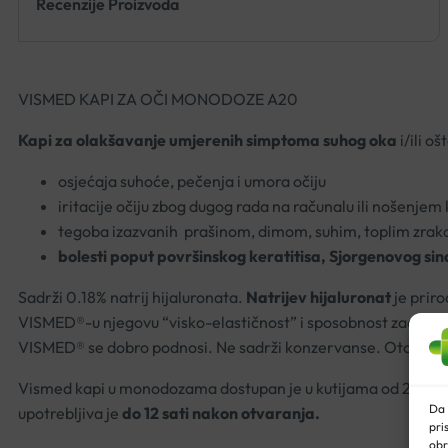
Recenzije Proizvoda
VISMED KAPI ZA OČI MONODOZE A20
Kapi za olakšavanje umjerenih simptoma suhog oka
i/ili o
osjećaja suhoće, pečenja i umora očiju
iritacije očiju zbog dugog rada na računalu ili nošenjem
tegoba izazvanih prašinom, dimom, suhim, toplim zrako
bolesti poput površinskog keratitisa, Sjorgenovog si
Sadrži 0.18% natrij hijaluronata.
Natrijev hijaluronat
je priro
VISMED®-u njegovu “visko-elastičnost” i sposobnost zadržavan
VISMED® se dobro podnosi. Ne sadrži konzervanse. Otopina 
Vismed kapi u monodozama dostupan je u kutijama od 20 kom
Da 
upotrebljiva je
do 12 sati nakon otvaranja.
pri
obr