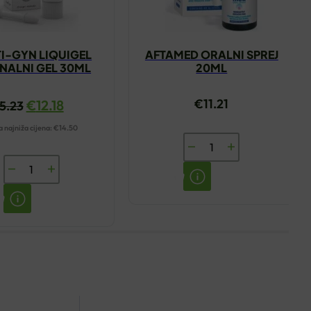
I-GYN LIQUIGEL
AFTAMED ORALNI SPREJ
NALNI GEL 30ML
20ML
€
11.21
€
12.18
15.23
 najniža cijena:
€
14.50
AFTAMED
ORALNI
MULTI-
SPREJ
GYN
20ML
LIQUIGEL
količina
VAGINALNI
GEL
30ML
količina