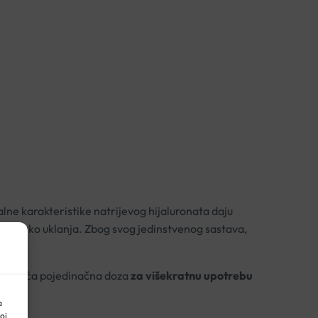
kalne karakteristike natrijevog hijaluronata daju
m polako uklanja. Zbog svog jedinstvenog sastava,
varajuća pojedinačna doza
za višekratnu upotrebu
a
oj