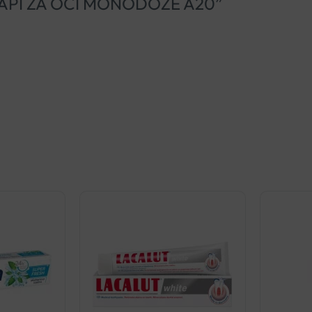
ED KAPI ZA OČI MONODOZE A20”