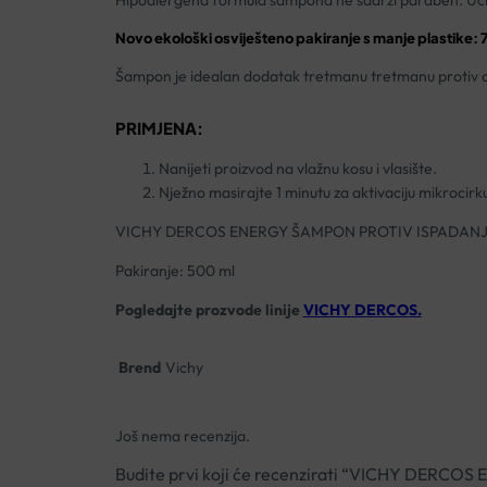
Hipoalergena formula šampona ne sadrži paraben. Učin
Novo ekološki osviješteno pakiranje s manje plastike: 
Šampon je idealan dodatak tretmanu tretmanu proti
PRIMJENA:
Nanijeti proizvod na vlažnu kosu i vlasište.
Nježno masirajte 1 minutu za aktivaciju mikrocirkul
VICHY DERCOS ENERGY ŠAMPON PROTIV ISPADANJ
Pakiranje: 500 ml
Pogledajte prozvode linije
VICHY DERCOS.
Brend
Vichy
Još nema recenzija.
Budite prvi koji će recenzirati “VICHY DER