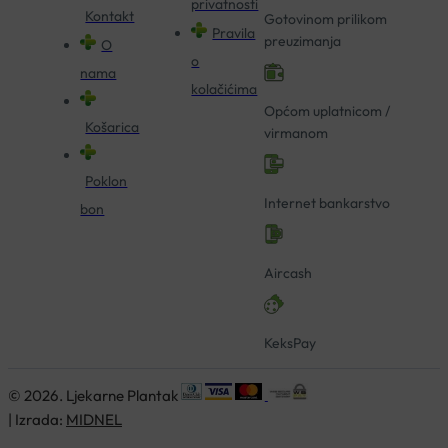
privatnosti
Kontakt
Gotovinom prilikom
Pravila
preuzimanja
O
o
nama
kolačićima
Općom uplatnicom /
Košarica
virmanom
Poklon
Internet bankarstvo
bon
Aircash
KeksPay
© 2026. Ljekarne Plantak
| Izrada:
MIDNEL