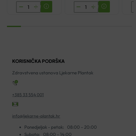
SKINTEGRA
A-
M
LUMION
DERMA
M
NOĆNI
EXOMEGA
K
EKSFOLIJANT
CONTROL
P
100ML
EMOLIJENTNA
S
količina
KREMA
2
200ML
ko
količina
KORISNIČKA PODRŠKA
Zdravstvena ustanova Ljekarne Plantak
+385 33 554 001
info@ljekarne-plantak.hr
Ponedjeljak - petak:
08:00 – 20:00
Subota:
08:00 – 14:00