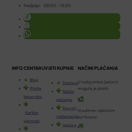
Nedjelja:
08:00 – 13:00
INFO CENTAR
UVJETI KUPNJE
NAČINI PLAĆANJA
Blog
U našoj online ljekarni
Dostava
Pitajte
moguće je platiti:
Načini
ljekarnika
plaćanja
Povrat i
Kreditnim i debitnim
Kartice
reklamacija
karticama
vjernosti
Izjava o