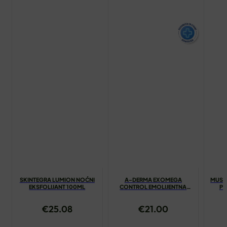
SKINTEGRA LUMION NOĆNI
A-DERMA EXOMEGA
MUST
EKSFOLIJANT 100ML
CONTROL EMOLIJENTNA
PR
KREMA 200ML
€
25.08
€
21.00