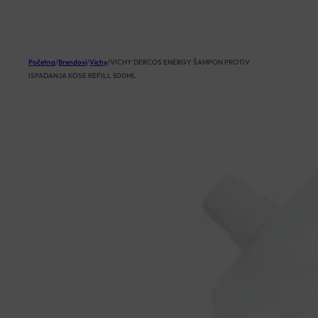
KOŠARICA
Početna
/
Brendovi
/
Vichy
/
VICHY DERCOS ENERGY ŠAMPON PROTIV
ISPADANJA KOSE REFILL 500ML