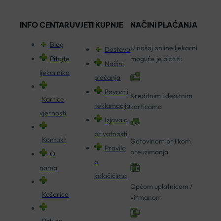
INFO CENTAR
UVJETI KUPNJE
NAČINI PLAĆANJA
Blog
U našoj online ljekarni
Dostava
Pitajte
moguće je platiti:
Načini
ljekarnika
plaćanja
Povrat i
Kreditnim i debitnim
Kartice
reklamacija
karticama
vjernosti
Izjava o
privatnosti
Kontakt
Gotovinom prilikom
Pravila
preuzimanja
O
o
nama
kolačićima
Općom uplatnicom /
Košarica
virmanom