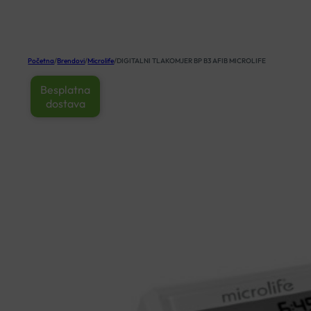
KOŠARICA
Početna
/
Brendovi
/
Microlife
/
DIGITALNI TLAKOMJER BP B3 AFIB MICROLIFE
Besplatna
dostava