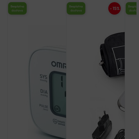
Besplatna
Besplat
Besplatna
- 15%
dostava
dosta
dostava