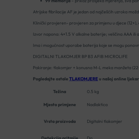
99 memorija
– prikaz prosjeka mjerenja, sva po
Atrijske fibrilacije AF je jedan od najčešćih uzroka mo
Klinički provjeren- provjeren za primjenu u djece (12+),
Izvor napona: 4×1.5 V alkalne baterije; veličina AAA il
Ima i mogućnost uporabe baterija koje se mogu ponovno
DIGITALNI TLAKOMJER BP B3 AFIB MICROLIFE
Pakiranje: tlakomjer + konusna M-L meka manžeta (22-42
Pogledajte ostale
TLAKOMJERE
u našoj online ljekar
Težina
0.5 kg
Mjesto primjene
Nadlaktica
Vrsta proizvoda
Digitalni tlakomjer
Detekcija aritmije
Da