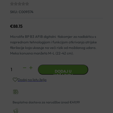
SKU:
C009374
€
88.15
Microlife BP B3 AFIB digitalni tlakomjer za nadlakticu s
naprednom tehnologijom i funkcijom otkrivanja atrijske
fibrilacije koja ukazuje na veći rizik od moždanog udara.
Meka konusna manžeta M-L (22-42 cm).
DIGITALNI
DODAJ U
TLAKOMJER
KOŠARICU
Dodaj na listu želja
BP
B3
AFIB
MICROLIFE
Besplatna dostava za narudžbe iznad €49,99
količina