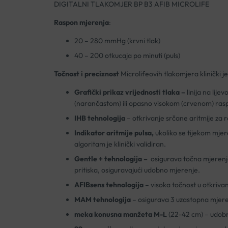
DIGITALNI TLAKOMJER BP B3 AFIB MICROLIFE
Raspon mjerenja
:
20 – 280 mmHg (krvni tlak)
40 – 200 otkucaja po minuti (puls)
Točnost i preciznost
Microlifeovih tlakomjera klinički j
Grafički prikaz vrijednosti tlaka –
linija na lij
(narančastom) ili opasno visokom (crvenom) rasp
IHB tehnologija
– otkrivanje srčane aritmije za
Indikator aritmije pulsa,
ukoliko se tijekom mjer
algoritam je klinički validiran.
Gentle + tehnologija –
osigurava točna mjerenja
pritiska, osiguravajući udobno mjerenje.
AFIBsens tehnologija
– visoka točnost u otkrivan
MAM tehnologija
– osigurava 3 uzastopna mjeren
meka konusna manžeta M-L
(22-42 cm) – udobn