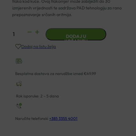
tlaka kod kuće. Ovaj tlakomjer može zabilježiti do 30
izmjerenih vrijednosti te sadržava PAD tehnologiju za rano
prepoznavanje srčanih aritmija.
TLAKOMJER
DODAJ U
MICROLIFE
KOŠARICU
Dodaj na listu želja
BP
A2
BASIC
količina
Besplatna dostava za narudžbe iznad €49,99
Rok isporuke: 2 – 5 dana
Naručite telefonski
+385 3355 4001