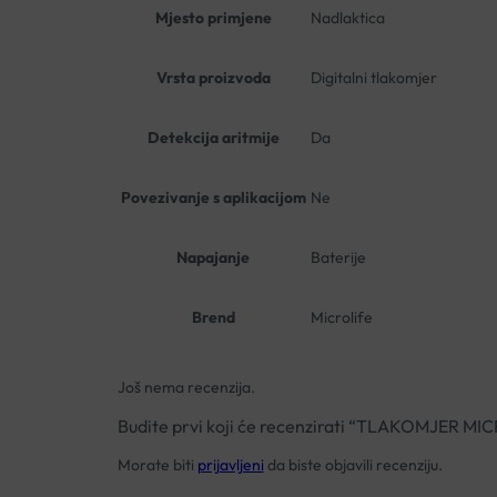
Mjesto primjene
Nadlaktica
Vrsta proizvoda
Digitalni tlakomjer
Detekcija aritmije
Da
Povezivanje s aplikacijom
Ne
Napajanje
Baterije
Brend
Microlife
Još nema recenzija.
Budite prvi koji će recenzirati “TLAKOMJER MI
Morate biti
prijavljeni
da biste objavili recenziju.