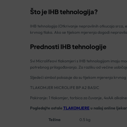
Što je IHB tehnologija?
IHB tehnologija (Otkrivanje nepravilnih otkucaja srca, 
krvnog tlaka. Ako se tijekom mjerenja dogodi nepravilan 
Prednosti IHB tehnologije
Svi Microlifeovi tlakomjeri s IHB tehnologijom imaju m
potrebnog prilagođavanja. Za razliku od većine uobičajen
Sljedeći simbol pokazuje da su tijekom mjerenja krvnog
TLAKOMJER MICROLIFE BP A2 BASIC
Pakiranje: 1 tlakomjer, torbica za čuvanje, 4xAA alkaln
Pogledajte ostale
TLAKOMJERE
u našoj online ljekar
Težina
0.5 kg