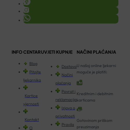
INFO CENTAR
UVJETI KUPNJE
NAČINI PLAĆANJA
Blog
U našoj online ljekarni
Dostava
Pitajte
moguće je platiti:
Načini
ljekarnika
plaćanja
Povrat i
Kreditnim i debitnim
Kartice
reklamacija
karticama
vjernosti
Izjava o
privatnosti
Kontakt
Gotovinom prilikom
Pravila
preuzimanja
O