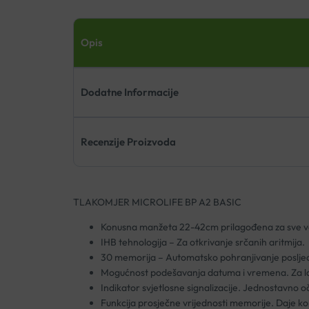
Opis
Dodatne Informacije
Recenzije Proizvoda
TLAKOMJER MICROLIFE BP A2 BASIC
Konusna manžeta 22-42cm prilagođena za sve ve
IHB tehnologija – Za otkrivanje srčanih aritmija.
30 memorija – Automatsko pohranjivanje posljedn
Mogućnost podešavanja datuma i vremena. Za lak
Indikator svjetlosne signalizacije. Jednostavno oč
Funkcija prosječne vrijednosti memorije. Daje kor