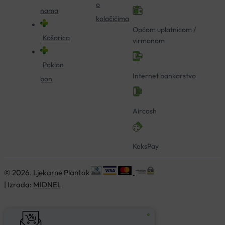
o
nama
kolačićima
Općom uplatnicom /
Košarica
virmanom
Poklon
Internet bankarstvo
bon
Aircash
KeksPay
© 2026. Ljekarne Plantak
| Izrada:
MIDNEL