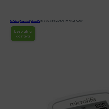
KOŠARICA
Početna
/
Brendovi
/
Microlife
/
TLAKOMJER MICROLIFE BP A2 BASIC
Besplatna
dostava