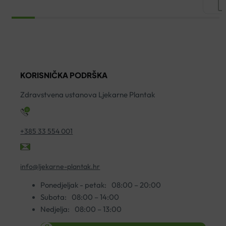
M3
NIGHTVIEW
O
+
ZA
E
ADAPTER
ZAPEŠĆE
Z
količina
količina
N
ko
KORISNIČKA PODRŠKA
Zdravstvena ustanova Ljekarne Plantak
+385 33 554 001
info@ljekarne-plantak.hr
Ponedjeljak - petak:
08:00 – 20:00
Subota:
08:00 – 14:00
Nedjelja:
08:00 – 13:00