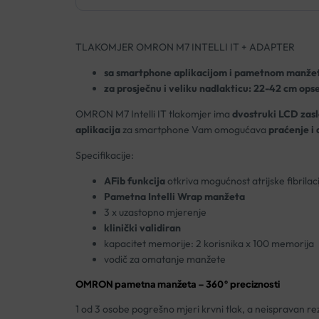
TLAKOMJER OMRON M7 INTELLI IT + ADAPTER
sa smartphone aplikacijom i pametnom manž
za prosječnu i veliku nadlakticu: 22-42 cm ops
OMRON M7 Intelli IT tlakomjer ima
d
vostruki LCD zas
aplikacija
za smartphone Vam omogućava
praćenje i 
Specifikacije:
AFib funkcija
otkriva mogućnost atrijske fibrilaci
Pametna Intelli Wrap manžeta
3 x uzastopno mjerenje
klinički validiran
kapacitet memorije: 2 korisnika x 100 memorija
vodič za omatanje manžete
OMRON pametna manžeta –
360°
preciznosti
1 od 3 osobe pogrešno mjeri krvni tlak, a neispravan r