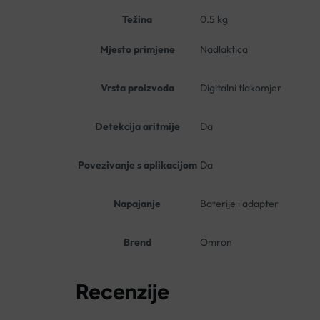
Težina
0.5 kg
Mjesto primjene
Nadlaktica
Vrsta proizvoda
Digitalni tlakomjer
Detekcija aritmije
Da
Povezivanje s aplikacijom
Da
Napajanje
Baterije i adapter
Brend
Omron
Recenzije