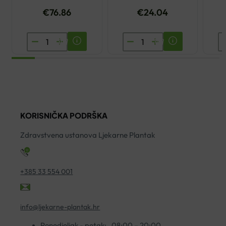
€
76.86
€
24.04
TLAKOMJER
MANŽETA
T
OMRON
MEKA
V
RS2
MICROLIFE
Z
ZA
M/L
Z
ZAPEŠĆE
količina
ko
količina
KORISNIČKA PODRŠKA
Zdravstvena ustanova Ljekarne Plantak
+385 33 554 001
info@ljekarne-plantak.hr
Ponedjeljak - petak:
08:00 – 20:00