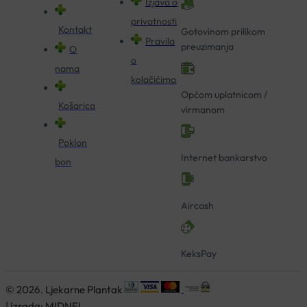
Izjava o
privatnosti
Kontakt
Gotovinom prilikom
Pravila
preuzimanja
O
o
nama
kolačićima
Općom uplatnicom /
Košarica
virmanom
Poklon
Internet bankarstvo
bon
Aircash
KeksPay
© 2026. Ljekarne Plantak
| Izrada:
MIDNEL