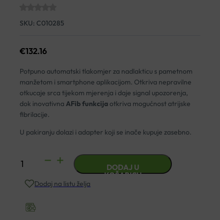
SKU:
C010285
€
132.16
Potpuno automatski tlakomjer za nadlakticu
s pametnom
manžetom i smartphone aplikacijom. Otkriva nepravilne
otkucaje srca tijekom mjerenja i daje signal upozorenja,
dok inovat
ivna
AFib funkcija
otkriva mogućnost atrijske
fibrilacije.
U pakiranju dolazi i adapter koji se inače kupuje zasebno.
TLAKOMJER
DODAJ U
OMRON
KOŠARICU
Dodaj na listu želja
M7
INTELLI
IT