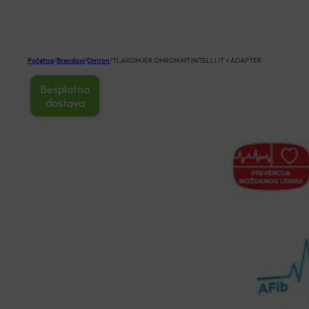
KOŠARICA
Početna
/
Brendovi
/
Omron
/
TLAKOMJER OMRON M7 INTELLI IT + ADAPTER
Besplatna
dostava