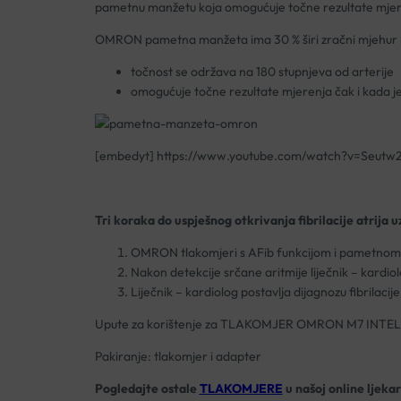
pametnu manžetu koja omogućuje točne rezultate mjere
OMRON pametna manžeta ima 30 % širi zračni mjehur ko
točnost se održava na 180 stupnjeva od arterije
omogućuje točne rezultate mjerenja čak i kada j
[embedyt] https://www.youtube.com/watch?v=Seutw
Tri koraka do uspješnog otkrivanja fibrilacije atrija
OMRON tlakomjeri s AFib funkcijom i pametnom ma
Nakon detekcije srčane aritmije liječnik – kardiolo
Liječnik – kardiolog postavlja dijagnozu fibrilacije
Upute za korištenje za TLAKOMJER OMRON M7 INTELL
Pakiranje: tlakomjer i adapter
Pogledajte ostale
TLAKOMJERE
u našoj online ljekar