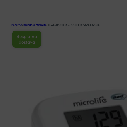
KOŠARICA
Početna
/
Brendovi
/
Microlife
/
TLAKOMJER MICROLIFE BP A2 CLASSIC
Besplatna
dostava