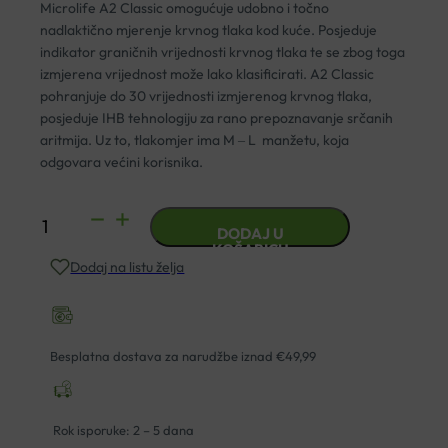
Microlife A2 Classic omogućuje udobno i točno
nadlaktično mjerenje krvnog tlaka kod kuće. Posjeduje
indikator graničnih vrijednosti krvnog tlaka te se zbog toga
izmjerena vrijednost može lako klasificirati. A2 Classic
pohranjuje do 30 vrijednosti izmjerenog krvnog tlaka,
posjeduje IHB tehnologiju za rano prepoznavanje srčanih
aritmija. Uz to, tlakomjer ima M ‒ L manžetu, koja
odgovara većini korisnika.
TLAKOMJER
DODAJ U
MICROLIFE
KOŠARICU
Dodaj na listu želja
BP
A2
CLASSIC
količina
Besplatna dostava za narudžbe iznad €49,99
Rok isporuke: 2 – 5 dana