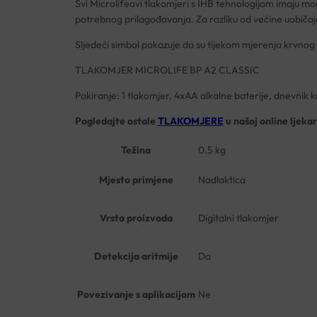
Svi Microlifeovi tlakomjeri s IHB tehnologijom imaju m
potrebnog prilagođavanja. Za razliku od većine uobičajen
Sljedeći simbol pokazuje da su tijekom mjerenja krvnog
TLAKOMJER MICROLIFE BP A2 CLASSIC
Pakiranje: 1 tlakomjer, 4xAA alkalne baterije, dnevnik
Pogledajte ostale
TLAKOMJERE
u našoj online ljekar
Težina
0.5 kg
Mjesto primjene
Nadlaktica
Vrsta proizvoda
Digitalni tlakomjer
Detekcija aritmije
Da
Povezivanje s aplikacijom
Ne