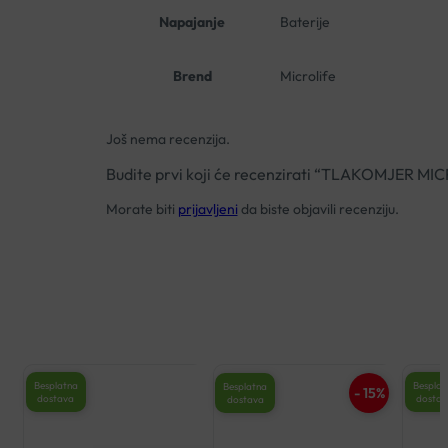
Napajanje
Baterije
Brend
Microlife
Još nema recenzija.
Budite prvi koji će recenzirati “TLAKOMJER M
Morate biti
prijavljeni
da biste objavili recenziju.
Besplatna
Besplat
Besplatna
- 15%
dostava
dosta
dostava