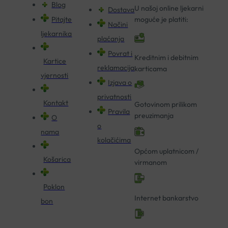
Blog
U našoj online ljekarni
Dostava
Pitajte
moguće je platiti:
Načini
ljekarnika
plaćanja
Povrat i
Kreditnim i debitnim
Kartice
reklamacija
karticama
vjernosti
Izjava o
privatnosti
Kontakt
Gotovinom prilikom
Pravila
preuzimanja
O
o
nama
kolačićima
Općom uplatnicom /
Košarica
virmanom
Poklon
Internet bankarstvo
bon