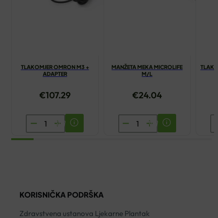
TLAKOMJER OMRON M3 +
MANŽETA MEKA MICROLIFE
TLAKO
ADAPTER
M/L
€
107.29
€
24.04
TLAKOMJER
MANŽETA
T
OMRON
MEKA
M
M3
MICROLIFE
B
+
M/L
A
ADAPTER
količina
B
količina
ko
KORISNIČKA PODRŠKA
Zdravstvena ustanova Ljekarne Plantak