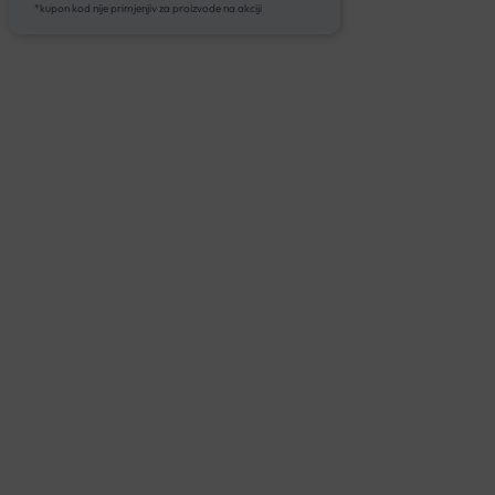
*kupon kod nije primjenjiv za proizvode na akciji