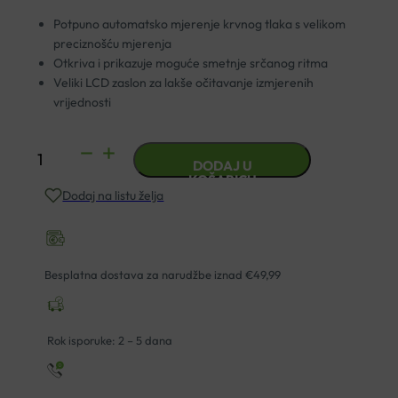
Potpuno automatsko mjerenje krvnog tlaka s velikom
preciznošću mjerenja
Otkriva i prikazuje moguće smetnje srčanog ritma
Veliki LCD zaslon za lakše očitavanje izmjerenih
vrijednosti
TLAKOMJER
DODAJ U
VEROVAL
KOŠARICU
Dodaj na listu želja
COMPACT
ZA
NADLAKTICU
količina
Besplatna dostava za narudžbe iznad €49,99
Rok isporuke: 2 – 5 dana