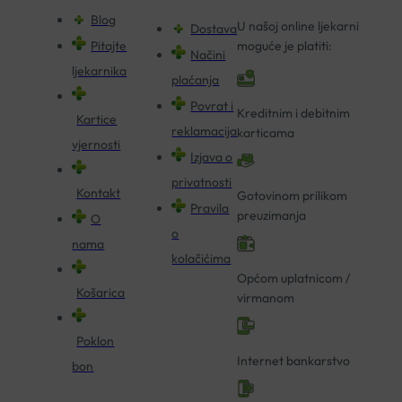
Blog
U našoj online ljekarni
Dostava
Pitajte
moguće je platiti:
Načini
ljekarnika
plaćanja
Povrat i
Kreditnim i debitnim
Kartice
reklamacija
karticama
vjernosti
Izjava o
privatnosti
Kontakt
Gotovinom prilikom
Pravila
preuzimanja
O
o
nama
kolačićima
Općom uplatnicom /
Košarica
virmanom
Poklon
Internet bankarstvo
bon