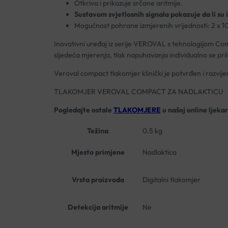
Otkriva i prikazuje srčane aritmije.
Sustavom svjetlosnih signala pokazuje da li su 
Mogućnost pohrane izmjerenih vrijednosti: 2 x 10
Inovativni uređaj iz serije VEROVAL s tehnologijom Co
sljedeća mjerenja, tlak napuhavanja individualno se pr
Veroval compact tlakomjer klinički je potvrđen i razvi
TLAKOMJER VEROVAL COMPACT ZA NADLAKTICU
Pogledajte ostale
TLAKOMJERE
u našoj online ljekar
Težina
0.5 kg
Mjesto primjene
Nadlaktica
Vrsta proizvoda
Digitalni tlakomjer
Detekcija aritmije
Ne