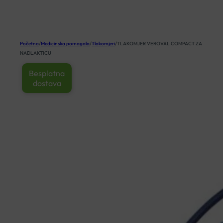
KOŠARICA
Početna
/
Medicinska pomagala
/
Tlakomjeri
/
TLAKOMJER VEROVAL COMPACT ZA
NADLAKTICU
Besplatna
dostava