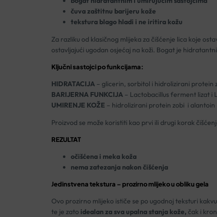
bogat hidratantnim i umirujućim sastojcima
čuva zaštitnu barijeru kože
tekstura blago hladi i ne iritira kožu
Za razliku od klasičnog mlijeka za čišćenje lica koje ostav
ostavljajući ugodan osjećaj na koži. Bogat je hidratantn
Ključni sastojci po funkcijama:
HIDRATACIJA
– glicerin, sorbitol i hidrolizirani protein 
BARIJERNA FUNKCIJA
– Lactobacillus ferment lizat 
UMIRENJE KOŽE
– hidrolizirani protein zobi i alantoin
Proizvod se može koristiti kao prvi ili drugi korak čišćenj
REZULTAT
očišćena i meka koža
nema zatezanja nakon čišćenja
Jedinstvena tekstura – prozirno mlijeko u obliku gela
Ovo prozirno mlijeko ističe se po ugodnoj teksturi kakvu d
te je zato
idealan za sva upalna stanja kože,
čak i kron