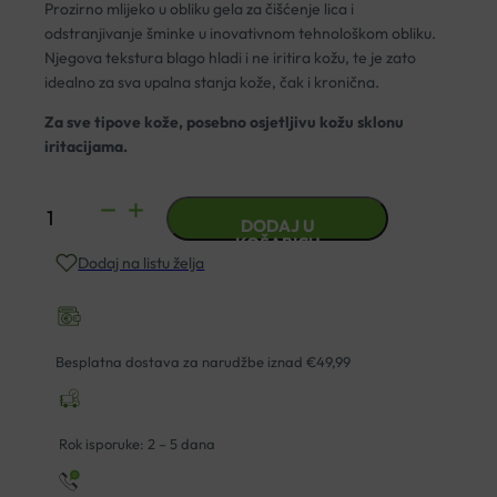
Prozirno mlijeko u obliku gela za čišćenje lica i
odstranjivanje šminke u inovativnom tehnološkom obliku.
Njegova tekstura blago hladi i ne iritira kožu, te je zato
idealno za sva upalna stanja kože, čak i kronična.
Za sve tipove kože, posebno osjetljivu kožu sklonu
iritacijama.
SKINTEGRA
DODAJ U
MELT
KOŠARICU
Dodaj na listu želja
MILK
ZA
ČIŠĆENJE
LICA
Besplatna dostava za narudžbe iznad €49,99
200ML
količina
Rok isporuke: 2 – 5 dana