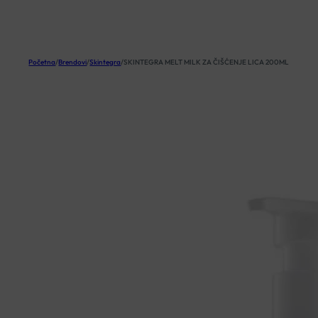
KOŠARICA
Početna
/
Brendovi
/
Skintegra
/
SKINTEGRA MELT MILK ZA ČIŠĆENJE LICA 200ML