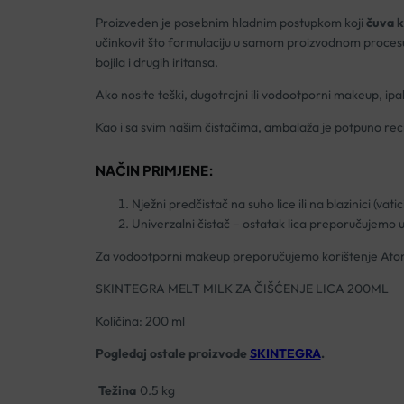
Proizveden je posebnim hladnim postupkom koji
čuva k
učinkovit što formulaciju u samom proizvodnom procesu
bojila i drugih iritansa.
Ako nosite teški, dugotrajni ili vodootporni makeup, i
Kao i sa svim našim čistačima, ambalaža je potpuno reci
NAČIN PRIMJENE:
Nježni predčistač na suho lice ili na blazinici (va
Univerzalni čistač – ostatak lica preporučujemo u
Za vodootporni makeup preporučujemo korištenje Ato
SKINTEGRA MELT MILK ZA ČIŠĆENJE LICA 200ML
Količina: 200 ml
Pogledaj ostale proizvode
SKINTEGRA
.
Težina
0.5 kg