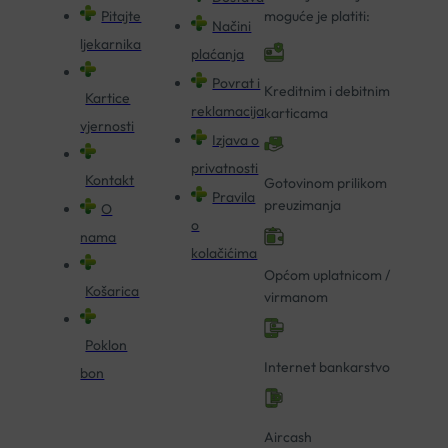
Pitajte
moguće je platiti:
Načini
ljekarnika
plaćanja
Povrat i
Kreditnim i debitnim
Kartice
reklamacija
karticama
vjernosti
Izjava o
privatnosti
Kontakt
Gotovinom prilikom
Pravila
preuzimanja
O
o
nama
kolačićima
Općom uplatnicom /
Košarica
virmanom
Poklon
Internet bankarstvo
bon
Aircash