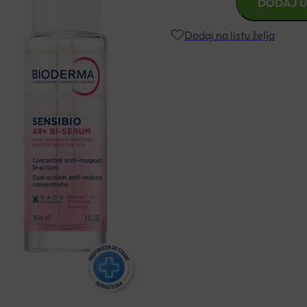
DODAJ U
SENSIBIO
AR+
Dodaj na listu želja
BI
SERUM
30ML
Besplatna dostava za narudžbe i
količina
Rok isporuke: 2 – 5 dana
Naručite telefonski
+385 3355 400