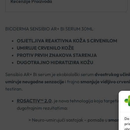
Recenzije Proizvoda
BIODERMA SENSIBIO AR+ BI SERUM 30ML
OSJETLJIVA REAKTIVNA KOŽA S CRVENILOM
UMIRUJE CRVENILO KOŽE
PROTIV PRVIH ZNAKOVA STARENJA
DUGOTRAJNO HIDRATIZIRA KOŽU
Sensibio AR+ Bi serum je ekobiološki serum
dvostrukog učin
umiruje neugodne senzacije
i trajno
smanjuje vidljivo crveni
testiran.
ROSACTIV™ 2.0
. je nova tehnologija koja targetira iz
dugotrajnim rezultatima:
Da 
> Neuro-umirujući sastojak – pomaže u
smanjenju
pri
obr