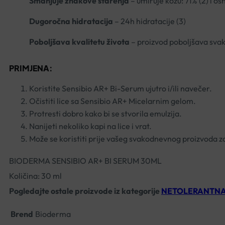
Smanjuje znakove starenja
– umiruje kožu: 71% (2) i os
Dugoročna hidratacija
– 24h hidratacije (3)
Poboljšava kvalitetu života
– proizvod poboljšava svak
PRIMJENA:
Koristite Sensibio AR+ Bi-Serum ujutro i/ili navečer.
Očistiti lice sa Sensibio AR+ Micelarnim gelom.
Protresti dobro kako bi se stvorila emulzija.
Nanijeti nekoliko kapi na lice i vrat.
Može se koristiti prije vašeg svakodnevnog proizvoda za
BIODERMA SENSIBIO AR+ BI SERUM 30ML
Količina: 30 ml
Pogledajte ostale proizvode iz kategorije
NETOLERANTNA 
Brend
Bioderma