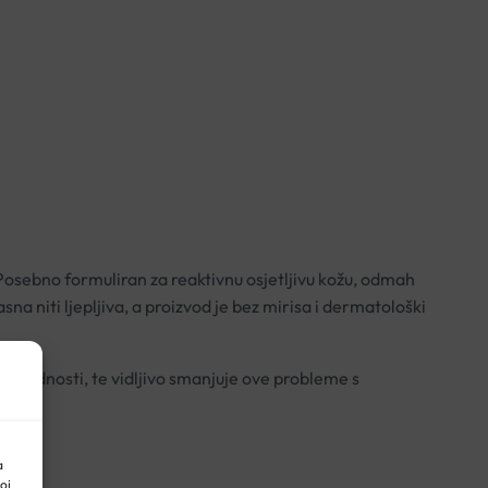
P
osebno formuliran za reaktivnu osjetljivu kožu, odmah
sna niti ljepljiva, a proizvod je bez mirisa i dermatološki
 neugodnosti, te vidljivo smanjuje ove probleme s
a
oj