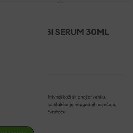
SIBIO AR+ BI SERUM 30ML
jenjen osjetljivoj i reaktivnoj koži sklonoj crvenilu.
da serum pruža trenutačno olakšanje neugodnih osjećaja,
kožu i poboljšava njenu čvrstoću.