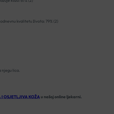
nažuje kožu: 67% (2)
odnevnu kvalitetu života: 79% (2)
 njegu lica.
I OSJETLJIVA KOŽA
u našoj online ljekarni.