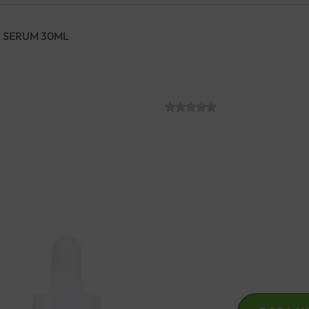
I SERUM 30ML
BIODERMA SEN
SKU:
C013912
€
37.99
Dvostruko djelujući serum nami
Kliničke studije su pokazale 
smanjuje crvenilo, zaglađuje 
BIODERMA