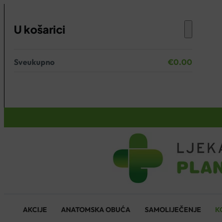
U košarici
Sveukupno
€
0.00
Nema proizvoda u košarici.
KOŠARICA
AKCIJE
ANATOMSKA OBUĆA
SAMOLIJEČENJE
K