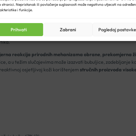
u abnormalne aktivacije prirodne obrane
 stranici. Nepristanak ili povlačenje suglasnosti može negativno utjecati na određe
akteristike i funkcije.
vrstoću kože i smanjujući sitne bore
tljivu kožu
Prihvati
Zabrani
Pogledaj postavke
m faktorima kao što su emocionalni stres, začinjena hrana, top
tika.
erna reakcija prirodnih mehanizama obrane
,
prekomjerna ži
lice, a u težim slučajevima može izazvati bubuljice, zadebljanje 
eaktivnoj osjetljivoj koži korištenjem
stručnih proizvoda visoke