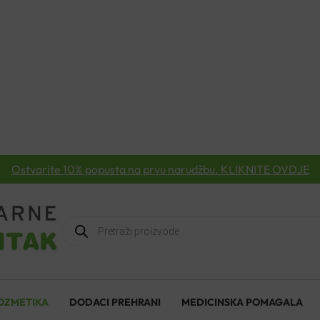
Ostvarite 10% popusta na prvu narudžbu. KLIKNITE OVDJE
Products
search
OZMETIKA
DODACI PREHRANI
MEDICINSKA POMAGALA