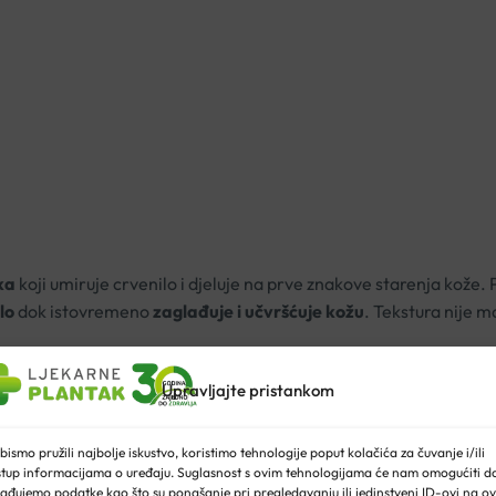
ka
koji umiruje crvenilo i djeluje na prve znakove starenja kože. 
lo
dok istovremeno
zaglađuje i učvršćuje kožu
.
Tekstura nije ma
vore bioloških mehanizama uključenih u različite vrste crvenila i
Upravljajte pristankom
bismo pružili najbolje iskustvo, koristimo tehnologije poput kolačića za čuvanje i/ili
 pretjeranog živčanog odgovora
stup informacijama o uređaju. Suglasnost s ovim tehnologijama će nam omogućiti d
ađujemo podatke kao što su ponašanje pri pregledavanju ili jedinstveni ID-ovi na ov