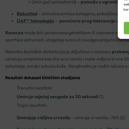
> Umirujući polisaharidi –
pomažu u ograničavanj
web
kar
Bakuchiol
– stimulira sintezu kolagena, poboljšavajući č
DAF™ tehnologija
–
povećava prag tolerancije
za osje
Rozacea
može biti uzrokovana genetikom ili izazvana vanjski
sportske aktivnosti, izlaganje suncu ili neodgovarajuća kozme
Nekoliko bioloških disfunkcija je uključeno u rozaceu:
prekomj
uzrokuje simptome kao što su crvenilo i male vidljive krvne ži
zatezanje, svrab i suhoća kože. Neophodno je voditi računa o r
Rezultati dokazani kliničkim studijama
Trenutni rezultati:
Umiruje osjećaj neugode za 30 sekundi
(1)
Trajni rezultati:
Smanjuje vidljivo crvenilo
– umiruje crvenilo: -76% (2)