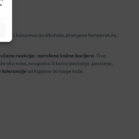
ne
li napici, konzumacija alkohola, promjene temperature,
včana reakcija
i
narušena kožna barijera
. Ovo
kože oko nosa, neugodno ili bolno peckanje, peckanje,
 tolerancije
od higijene do njege kože.