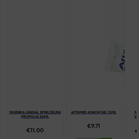
YASENKA LENISAL SPREJ ZELENI
AFTAMED JUNIOR GEL 15ML
MU
PROPOLIS 30ML
VA
€
9.71
€
11.00