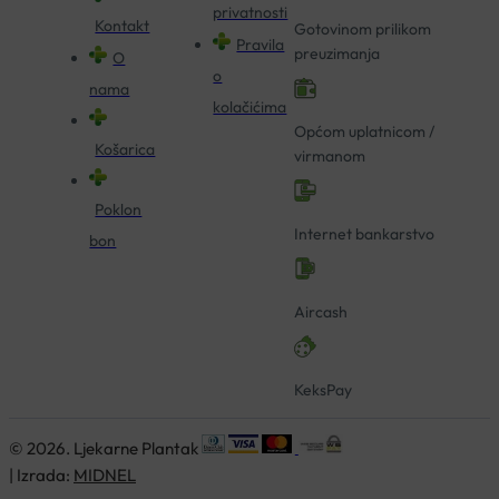
privatnosti
Kontakt
Gotovinom prilikom
Pravila
preuzimanja
O
o
nama
kolačićima
Općom uplatnicom /
Košarica
virmanom
Poklon
Internet bankarstvo
bon
Aircash
KeksPay
© 2026. Ljekarne Plantak
| Izrada:
MIDNEL