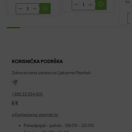
Naša
AFTAMED
YASENKA
JUNIOR
LENISAL
M
GEL
SPREJ
G
15ML
ZELENI
L
količina
PROPOLIS
V
30ML
G
količina
3
KORISNIČKA PODRŠKA
ko
Zdravstvena ustanova Ljekarne Plantak
+385 33 554 001
info@ljekarne-plantak.hr
Ponedjeljak - petak:
08:00 – 20:00