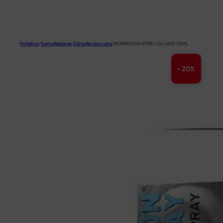
KOŠARICA
Početna
/
Samoliječenje
/
Zdravlje oka i uha
/
NORMISON SPREJ ZA UHO 10ML
- 20%