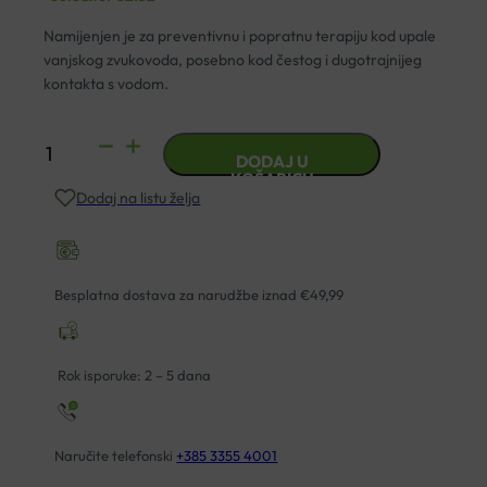
Namijenjen je za preventivnu i popratnu terapiju kod upale
vanjskog zvukovoda, posebno kod čestog i dugotrajnijeg
kontakta s vodom.
NORMISON
DODAJ U
SPREJ
KOŠARICU
Dodaj na listu želja
ZA
UHO
10ML
količina
Besplatna dostava za narudžbe iznad €49,99
Rok isporuke: 2 – 5 dana
Naručite telefonski
+385 3355 4001