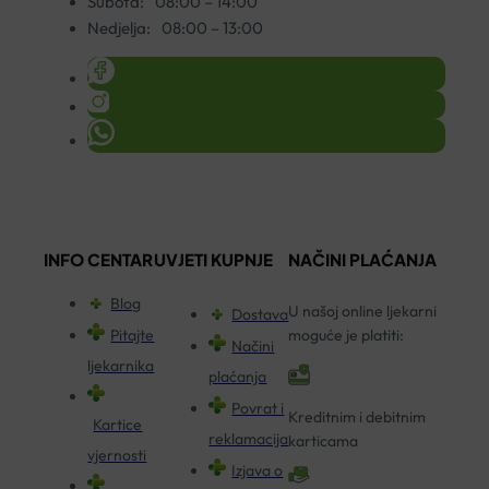
Subota:
08:00 – 14:00
Nedjelja:
08:00 – 13:00
INFO CENTAR
UVJETI KUPNJE
NAČINI PLAĆANJA
Blog
U našoj online ljekarni
Dostava
Pitajte
moguće je platiti:
Načini
ljekarnika
plaćanja
Povrat i
Kreditnim i debitnim
Kartice
reklamacija
karticama
vjernosti
Izjava o