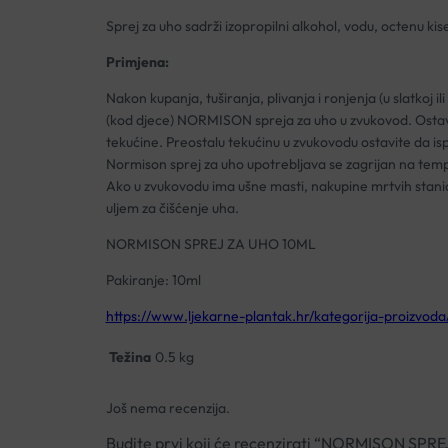
Sprej za uho sadrži izopropilni alkohol, vodu, octenu kis
Primjena:
Nakon kupanja, tuširanja, plivanja i ronjenja (u slatkoj i
(kod djece) NORMISON spreja za uho u zvukovod. Ostavite
tekućine. Preostalu tekućinu u zvukovodu ostavite da is
Normison sprej za uho upotrebljava se zagrijan na tempe
Ako u zvukovodu ima ušne masti, nakupine mrtvih stan
uljem za čišćenje uha.
NORMISON SPREJ ZA UHO 10ML
Pakiranje: 10ml
https://www.ljekarne-plantak.hr/kategorija-proizvoda
Težina
0.5 kg
Još nema recenzija.
Budite prvi koji će recenzirati “NORMISON SPR