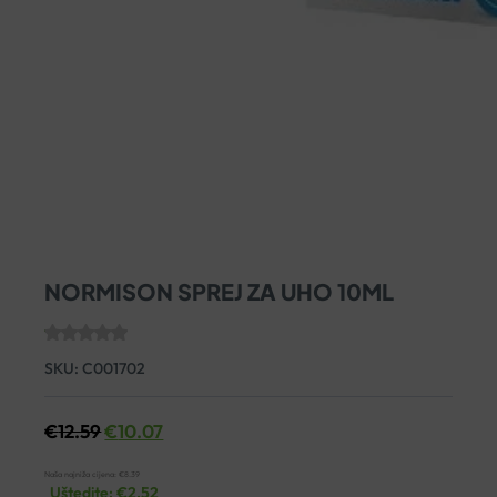
NORMISON SPREJ ZA UHO 10ML
SKU:
C001702
€
12.59
€
10.07
Naša najniža cijena:
€
8.39
Uštedite:
€
2.52