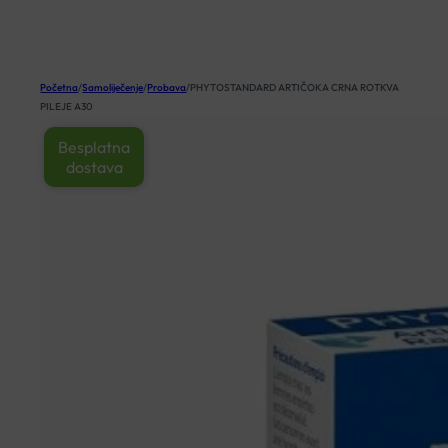
KOŠARICA
Početna
/
Samoliječenje
/
Probava
/
PHYTOSTANDARD ARTIČOKA CRNA ROTKVA
PILEJE A30
Besplatna
dostava