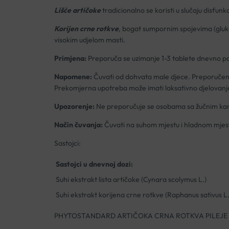
Lišće artičoke
tradicionalno se koristi u slučaju disfunk
Korijen crne rotkve
, bogat sumpornim spojevima (glukozi
visokim udjelom masti.
Primjena:
Preporuča se uzimanje 1-3 tablete dnevno po
Napomene:
Čuvati od dohvata male djece. Preporučene
Prekomjerna upotreba može imati laksativno djelovanj
Upozorenje:
Ne preporučuje se osobama sa žučnim kam
Način čuvanja:
Čuvati na suhom mjestu i hladnom mjes
Sastojci:
Sastojci u dnevnoj dozi:
Suhi ekstrakt lista artičoke (Cynara scolymus L.)
Suhi ekstrakt korijena crne rotkve (Raphanus sativus L.
PHYTOSTANDARD ARTIČOKA CRNA ROTKVA PILEJE