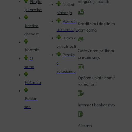
Pitajte
moguće je platiti:
Načini
ljekarnika
plaćanja
Povrat i
Kreditnim i debitnim
Kartice
reklamacija
karticama
vjernosti
Izjava o
privatnosti
Kontakt
Gotovinom prilikom
Pravila
preuzimanja
O
o
nama
kolačićima
Općom uplatnicom /
Košarica
virmanom
Poklon
Internet bankarstvo
bon
Aircash