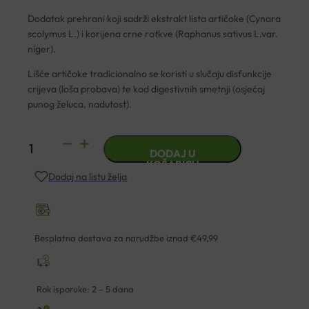
Dodatak prehrani koji sadrži ekstrakt lista artičoke (Cynara
scolymus L.) i korijena crne rotkve (Raphanus sativus L.var.
niger).
Lišće artičoke tradicionalno se koristi u slučaju disfunkcije
crijeva (loša probava) te kod digestivnih smetnji (osjećaj
punog želuca, nadutost).
PHYTOSTANDARD
DODAJ U
ARTIČOKA
KOŠARICU
Dodaj na listu želja
CRNA
ROTKVA
PILEJE
A30
Besplatna dostava za narudžbe iznad €49,99
količina
Rok isporuke: 2 – 5 dana