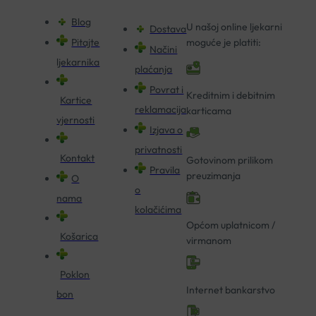
Blog
U našoj online ljekarni
Dostava
Pitajte
moguće je platiti:
Načini
ljekarnika
plaćanja
Povrat i
Kreditnim i debitnim
Kartice
reklamacija
karticama
vjernosti
Izjava o
privatnosti
Kontakt
Gotovinom prilikom
Pravila
preuzimanja
O
o
nama
kolačićima
Općom uplatnicom /
Košarica
virmanom
Poklon
Internet bankarstvo
bon