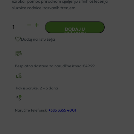
uzroka i pomoć prirodnom cijeljenju sitnih oštećenja
sluznice rodnice izazvanih trenjem.
HYALO
DODAJ U
GYN
KOŠARICU
Dodaj na listu želja
VAGINALNE
OVULE
A10
količina
Besplatna dostava za narudžbe iznad €49,99
Rok isporuke: 2 – 5 dana
Naručite telefonski
+385 3355 4001