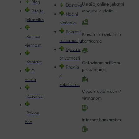
Blog
U našoj online ljekarni
Dostava
Pitajte
moguće je platiti:
Načini
ljekarnika
plaćanja
Povrat i
Kreditnim i debitnim
Kartice
reklamacija
karticama
vjernosti
Izjava o
privatnosti
Kontakt
Gotovinom prilikom
Pravila
preuzimanja
O
o
nama
kolačićima
Općom uplatnicom /
Košarica
virmanom
Poklon
Internet bankarstvo
bon