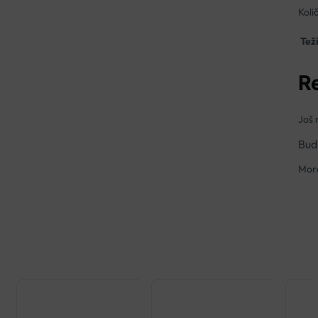
Količ
Tež
R
Još 
Bud
Mora