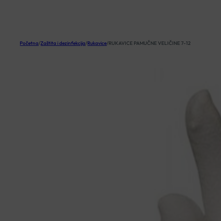
KOŠARICA
Početna
/
Zaštita i dezinfekcija
/
Rukavice
/
RUKAVICE PAMUČNE VELIČINE 7-12