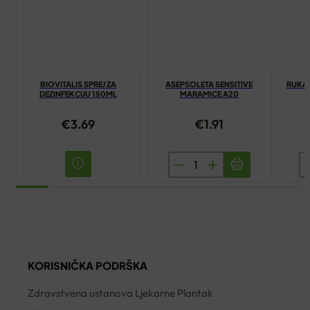
BIOVITALIS SPREJ ZA
ASEPSOLETA SENSITIVE
RUKAV
DEZINFEKCIJU 150ML
MARAMICE A20
€
3.69
€
1.91
ASEPSOLETA
R
SENSITIVE
H
MARAMICE
NI
A20
P
količina
S
L
KORISNIČKA PODRŠKA
A
ko
Zdravstvena ustanova Ljekarne Plantak