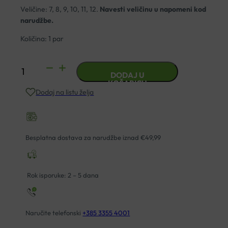
Veličine: 7, 8, 9, 10, 11, 12.
Navesti veličinu u napomeni kod
narudžbe.
Količina: 1 par
RUKAVICE
DODAJ U
PAMUČNE
KOŠARICU
Dodaj na listu želja
VELIČINE
7-
12
količina
Besplatna dostava za narudžbe iznad €49,99
Rok isporuke: 2 – 5 dana
Naručite telefonski
+385 3355 4001