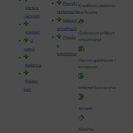
Povrat i
Kreditnim i debitnim
Kartice
reklamacija
karticama
vjernosti
Izjava o
privatnosti
Kontakt
Gotovinom prilikom
Pravila
preuzimanja
O
o
nama
kolačićima
Općom uplatnicom /
Košarica
virmanom
Poklon
Internet bankarstvo
bon
Aircash
KeksPay