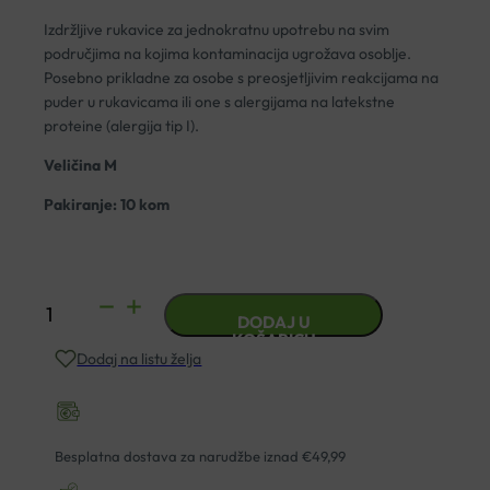
Izdržljive rukavice za jednokratnu upotrebu na svim
područjima na kojima kontaminacija ugrožava osoblje.
Posebno prikladne za osobe s preosjetljivim reakcijama na
puder u rukavicama ili one s alergijama na latekstne
proteine (alergija tip I).
Veličina M
Pakiranje: 10 kom
RUKAVICE
DODAJ U
HARTMANN
KOŠARICU
Dodaj na listu želja
NITRIL
PEHA
SOFT
M
Besplatna dostava za narudžbe iznad €49,99
A10