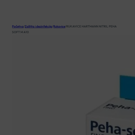
KOŠARICA
Početna
/
Zaštita i dezinfekcija
/
Rukavice
/
RUKAVICE HARTMANN NITRIL PEHA
SOFT M A10