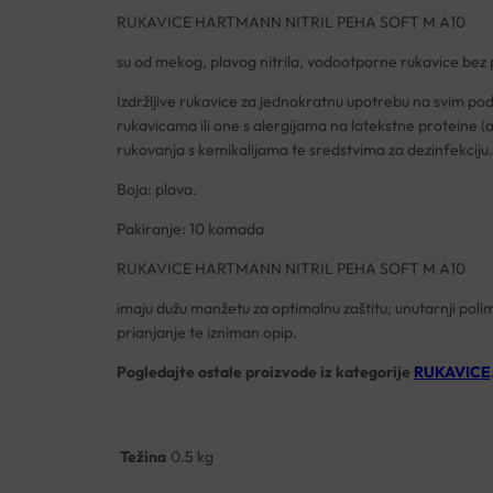
RUKAVICE HARTMANN NITRIL PEHA SOFT M A10
su od mekog, plavog nitrila, vodootporne rukavice bez 
Izdržljive rukavice za jednokratnu upotrebu na svim po
rukavicama ili one s alergijama na latekstne proteine (a
rukovanja s kemikalijama te sredstvima za dezinfekcij
Boja: plava.
Pakiranje: 10 komada
RUKAVICE HARTMANN NITRIL PEHA SOFT M A10
imaju dužu manžetu za optimalnu zaštitu; unutarnji polim
prianjanje te izniman opip.
Pogledajte ostale proizvode iz kategorije
RUKAVICE
Težina
0.5 kg