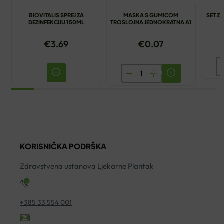
BIOVITALIS SPREJ ZA
MASKA S GUMICOM
SET Z
DEZINFEKCIJU 150ML
TROSLOJNA JEDNOKRATNA A1
€
3.69
€
0.07
S
MASKA
Z
S
O
GUMICOM
T
TROSLOJNA
ko
JEDNOKRATNA
A1
KORISNIČKA PODRŠKA
količina
Zdravstvena ustanova Ljekarne Plantak
+385 33 554 001