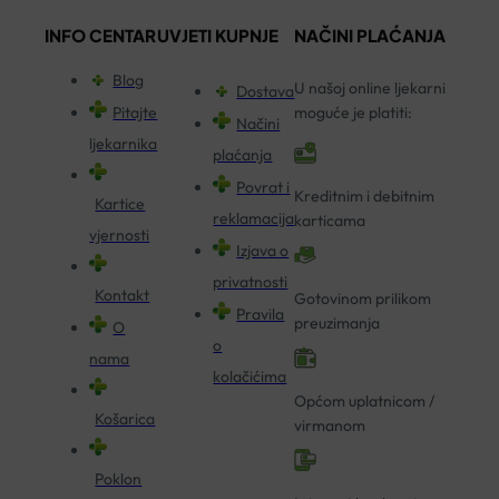
INFO CENTAR
UVJETI KUPNJE
NAČINI PLAĆANJA
Blog
U našoj online ljekarni
Dostava
Pitajte
moguće je platiti:
Načini
ljekarnika
plaćanja
Povrat i
Kreditnim i debitnim
Kartice
reklamacija
karticama
vjernosti
Izjava o
privatnosti
Kontakt
Gotovinom prilikom
Pravila
preuzimanja
O
o
nama
kolačićima
Općom uplatnicom /
Košarica
virmanom
Poklon