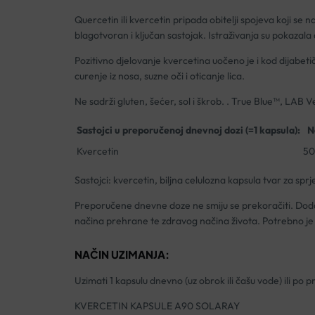
Quercetin ili kvercetin pripada obitelji spojeva koji se
blagotvoran i ključan sastojak. Istraživanja su pokazala 
Pozitivno djelovanje kvercetina uočeno je i kod dijabet
curenje iz nosa, suzne oči i oticanje lica.
Ne sadrži gluten, šećer, sol i škrob. . True Blue™, LAB Ve
Sastojci u preporučenoj dnevnoj dozi (=1 kapsula):
N
Kvercetin
50
Sastojci: kvercetin, biljna celulozna kapsula tvar za sprj
Preporučene dnevne doze ne smiju se prekoračiti. Doda
načina prehrane te zdravog načina života. Potrebno je 
NAČIN UZIMANJA:
Uzimati 1 kapsulu dnevno (uz obrok ili čašu vode) ili po 
KVERCETIN KAPSULE A90 SOLARAY