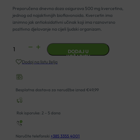
Preporučena dnevna doza osigurava 500 mg kvercetina,
jednog od najaktivnijih bioflavonoida. Kvercetin ima
iznimno jak antioksidativni učinak koji ima raznovrsno
pozitivno djelovanje na cijeli ljudski organizam.
QUERCETIN
DODAJ U
500MG
KOŠARICU
Dodaj na listu želja
KAPSULE
A90
SOLARAY
količina
Besplatna dostava za narudžbe iznad €49,99
Rok isporuke: 2 – 5 dana
Naručite telefonski
+385 3355 4001