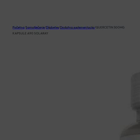
KOŠARICA
Početna
/
Samoliječenje
/
Dijabetes
/
Dodatna suplementacija
/
QUERCETIN 500MG
KAPSULE A90 SOLARAY